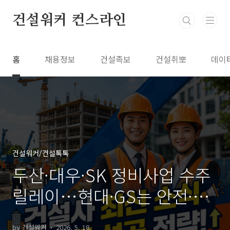
본문 바로가기
건설워커 컨스라인
홈
채용정보
건설족보
건설취뽀
데이
건설워커/건설톡톡
두산·대우·SK 정비사업 수주
릴레이…현대·GS는 안전·조
직문화 강화 | 건설워커 업계
by 건설워커
2026. 5. 18.