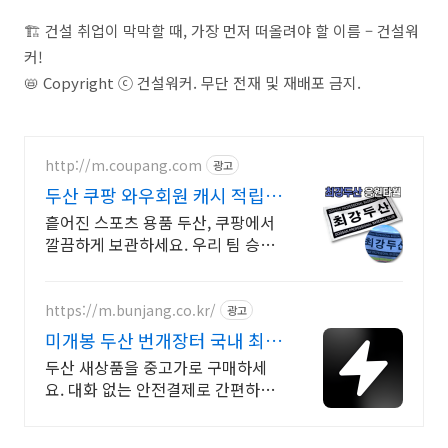
🏗️ 건설 취업이 막막할 때, 가장 먼저 떠올려야 할 이름 – 건설워
커!
📛 Copyright ⓒ 건설워커. 무단 전재 및 재배포 금지.
http://m.coupang.com
광고
두산 쿠팡 와우회원 캐시 적립
혜택
흩어진 스포츠 용품 두산, 쿠팡에서
깔끔하게 보관하세요. 우리 팀 승리
기원! 와우회원 무제한 무료배송으
로 응원템 준비
https://m.bunjang.co.kr/
광고
미개봉 두산 번개장터 국내 최대
브랜드 중고거래
두산 새상품을 중고가로 구매하세
요. 대화 없는 안전결제로 간편하게!
전국 각지에서 올라오는 전국구 최
다 상품 매일 10만 개 이상의 신규