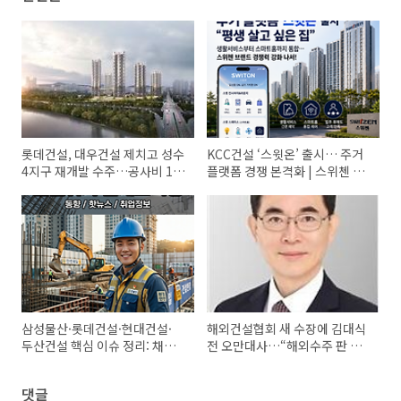
롯데건설, 대우건설 제치고 성수
KCC건설 ‘스윗온’ 출시… 주거
4지구 재개발 수주…공사비 1조
플랫폼 경쟁 본격화 | 스위첸 브
3628억원
랜드 전략 분석
삼성물산·롯데건설·현대건설·
해외건설협회 새 수장에 김대식
두산건설 핵심 이슈 정리: 채용·
전 오만대사…“해외수주 판 넓
신기술·브랜드·실적 업계 브리
힌다”
핑
댓글