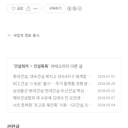
상품 업로드
공감
구독하기
사업자 정보 표시
'
건설워커
>
건설톡톡
' 카테고리의 다른 글
롯데건설, 대우건설 제치고 성수4지구 재개발 수
2026.07.07
주…공사비 1조3628억원
KCC건설 ‘스윗온’ 출시… 주거 플랫폼 경쟁 본격
2026.06.29
(0)
화 | 스위첸 브랜드 전략 분석
삼성물산·롯데건설·현대건설·두산건설 핵심 이
2026.05.15
(0)
슈 정리: 채용·신기술·브랜드·실적 업계 브리핑
해외건설협회 새 수장에 김대식 전 오만대
2026.05.07
사…“해외수주 판 넓힌다”
(0)
서초 한복판 ‘초고층 재건축’ 시동…GS건설, 6,8
2026.05.04
(1)
00억 승부수 던졌다
(0)
관련글