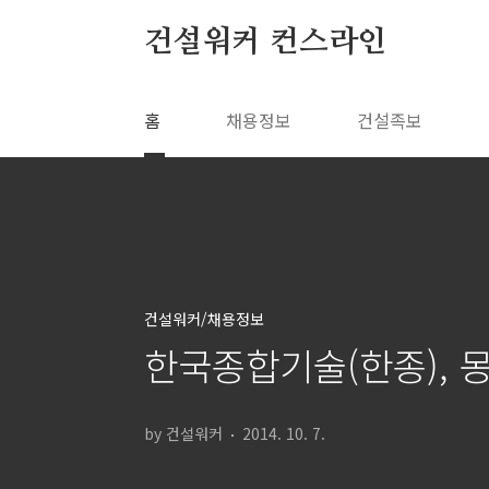
본문 바로가기
건설워커 컨스라인
홈
채용정보
건설족보
건설워커/채용정보
한국종합기술(한종), 
by 건설워커
2014. 10. 7.