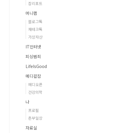
잡리포트
머니랩
블로그톡
재테크톡
가상자산
IT인터넷
피싱범죄
LifeIsGood
메디컬잡
메디오픈
건강의학
나
프로필
촌부일상
자료실