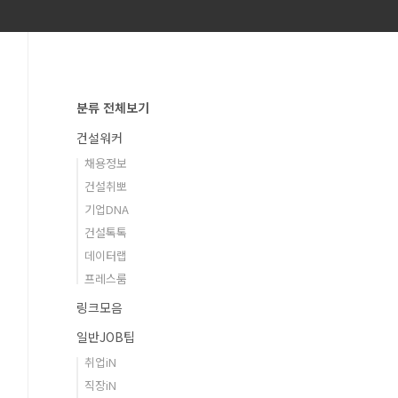
분류 전체보기
건설워커
채용정보
건설취뽀
기업DNA
건설톡톡
데이터랩
프레스룸
링크모음
일반JOB팁
취업iN
직장iN