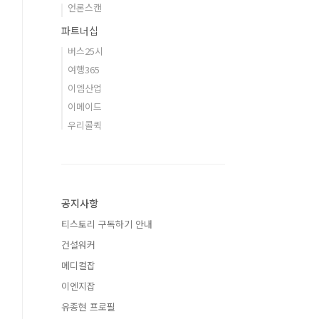
언론스캔
파트너십
버스25시
여행365
이엠산업
이메이드
우리콜퀵
공지사항
티스토리 구독하기 안내
건설워커
메디컬잡
이엔지잡
유종현 프로필