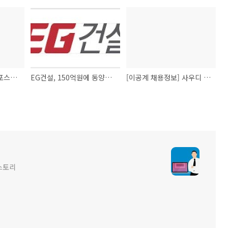
[건설워커 채용정보] 포스코건설, 동문건설, 우남건설, 신일, 코리아건설, 케이블텍
EG건설, 150억원에 동양건설산업 인수 추진
[이공계 채용정보] 사우디 아람코를 노려라 정유 화공 토목 기계 플랜트 검사 경력자 모집
스토리