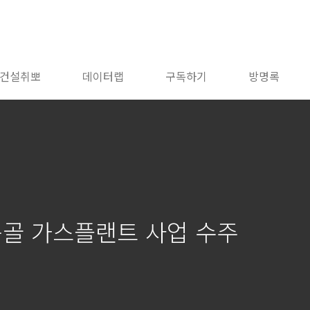
건설취뽀
데이터랩
구독하기
방명록
몽골 가스플랜트 사업 수주