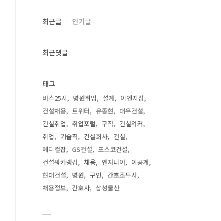
최근글
인기글
최근댓글
태그
버스25시
병원취업
설계
이엔지잡
건설채용
트위터
유종현
대우건설
건설취업
취업포털
구직
건설워커
취업
기술직
건설회사
건설
메디컬잡
GS건설
포스코건설
건설워커랭킹
채용
엔지니어
이공계
현대건설
병원
구인
간호조무사
채용정보
간호사
삼성물산