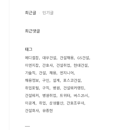
최근글
인기글
최근댓글
태그
메디컬잡
대우건설
건설채용
GS건설
이엔지잡
간호사
건설취업
현대건설
기술직
건설
채용
엔지니어
채용정보
구인
설계
포스코건설
취업포털
구직
병원
건설워커랭킹
건설워커
병원취업
트위터
버스25시
이공계
취업
삼성물산
간호조무사
건설회사
유종현