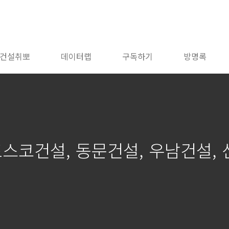
건설취뽀
데이터랩
구독하기
방명록
스코건설, 동문건설, 우남건설, 