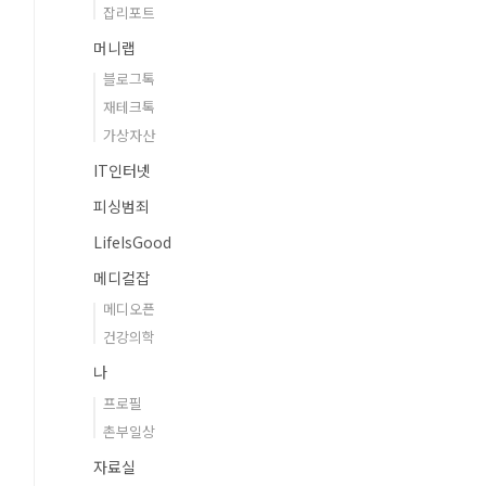
잡리포트
머니랩
블로그톡
재테크톡
가상자산
IT인터넷
피싱범죄
LifeIsGood
메디컬잡
메디오픈
건강의학
나
프로필
촌부일상
자료실