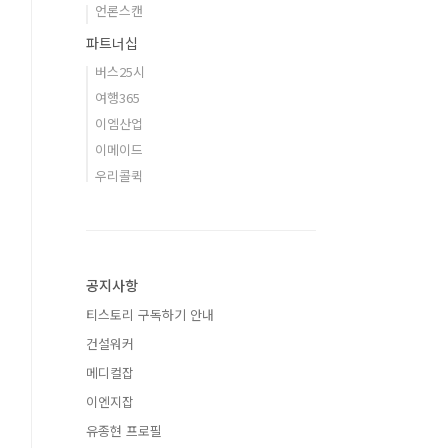
언론스캔
파트너십
버스25시
여행365
이엠산업
이메이드
우리콜퀵
공지사항
티스토리 구독하기 안내
건설워커
메디컬잡
이엔지잡
유종현 프로필