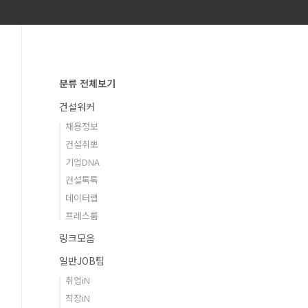
분류 전체보기
건설워커
채용정보
건설취뽀
기업DNA
건설톡톡
데이터랩
프레스룸
링크모음
일반JOB팁
취업iN
직장iN