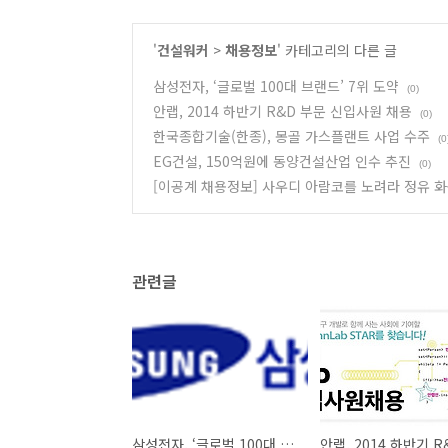
'
건설워커
>
채용정보
' 카테고리의 다른 글
삼성전자, ‘글로벌 100대 브랜드’ 7위 도약
(0)
안랩, 2014 하반기 R&D 부문 신입사원 채용
(0)
한국종합기술(한종), 몽골 가스플랜트 사업 수주
(0
EG건설, 150억원에 동양건설산업 인수 추진
(0)
[이공계 채용정보] 사우디 아람코를 노려라 정유 화
관련글
삼성전자, ‘글로벌 100대 브랜드’ 7위 도약