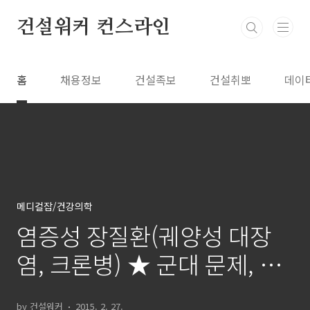
본문 바로가기
건설워커 컨스라인
홈
채용정보
건설족보
건설취뽀
데이
메디컬잡/건강의학
염증성 장질환(궤양성 대장
염, 크론병) ★ 군대 문제, 군
복무, 예비군 면제대상 ★ 취
by 건설워커
2015. 2. 27.