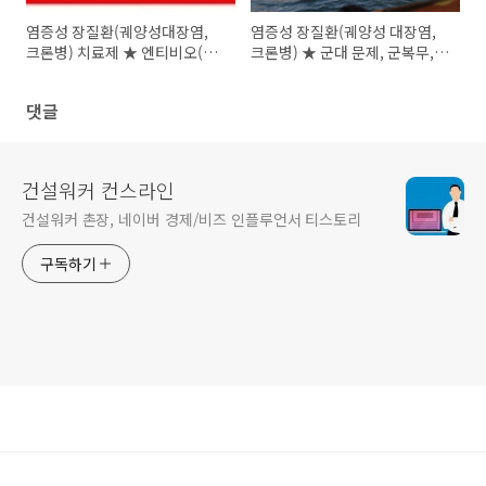
염증성 장질환(궤양성대장염,
염증성 장질환(궤양성 대장염,
크론병) 치료제 ★ 엔티비오(킨
크론병) ★ 군대 문제, 군복무,
텔레스주, 성분명: 베돌리 주맙)
예비군 면제대상 ★ 취업,결혼,
관련 기사
임신은?
댓글
건설워커 컨스라인
건설워커 촌장, 네이버 경제/비즈 인플루언서 티스토리
구독하기