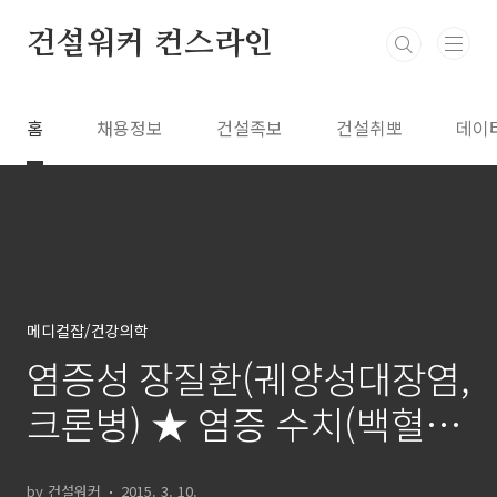
본문 바로가기
건설워커 컨스라인
홈
채용정보
건설족보
건설취뽀
데이
메디컬잡/건강의학
염증성 장질환(궤양성대장염,
크론병) ★ 염증 수치(백혈구,
ESR, CRP) 정상 범위
by 건설워커
2015. 3. 10.