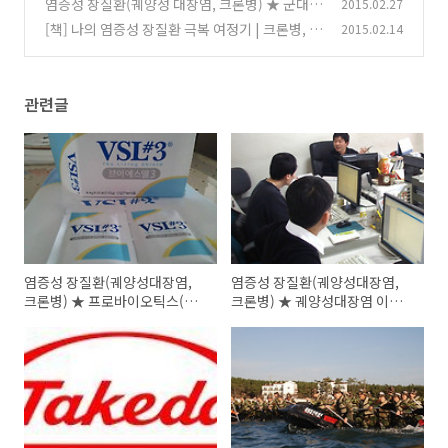
염증성 장질환(궤양성 대장염, 크론병) ★ 군대
2015.02.27
기사
문제, 군복무, 예비군 면제대상 ★ 취업,결혼,임
(0)
[책] 나의 염증성 장질환 극복 여정기 | 크론병, 궤
2015.02.14
신은?
양성 대장염의 정확한 이해와 올바른 극복법
(19)
(0)
관련글
염증성 장질환(궤양성대장염,
염증성 장질환(궤양성대장염,
크론병) ★ 프로바이오틱스(유
크론병) ★ 궤양성대장염 이해
산균, 유익균) 관련기사
하기 FAQ