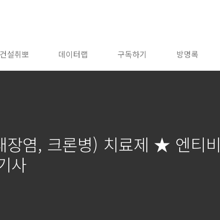
건설취뽀
데이터랩
구독하기
방명록
장염, 크론병) 치료제 ★ 엔티비
 기사