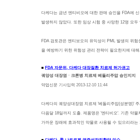
다케다는 금년 엔티비오에 대한 판매 승인을 FDA에 신
발생하지 않았다. 또한 임상 시험 중 사망한 12명 모두
FDA 검토관은 엔티보오의 유익성이 PML 발생의 위험
을 예방하기 위한 위험성 관리 전략이 필요한지에 대해
■
FDA 자문위, 다케다 대장질환 치료제 허가권고
궤양성 대장염ㆍ크론병 치료제 베돌리주맙 승인지지
약업신문
기사입력 2013-12-10 11:44
다케다의 궤양성대장염 치료제 '베돌리주맙(성분명)' 
다음달 18일까지 도출. 제품명은 '엔티비오'. 기존 
가까운 장래에 효과적인 약물로 사용될 수 있으리라는 기
■
다케다, 美 나트로젠 염증성장질환약 인수