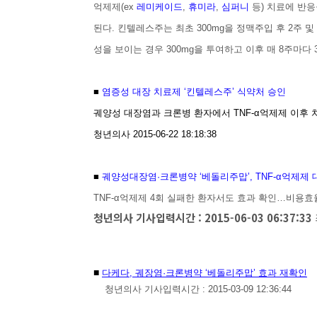
억제제(ex
레미케이드
,
휴미라
,
심퍼니
등) 치료에 반응
된다.
킨텔레스주는 최초 300mg을 정맥주입 후 2주 및
성을 보이는 경우 300mg을 투여하고 이후 매 8주마다 
■
염증성 대장 치료제 ‘킨텔레스주’ 식약처 승인
궤양성 대장염과 크론병 환자에서 TNF-α억제제 이후
청년의사 2015-06-22 18:18:38
■
궤양성대장염·크론병약 ‘베돌리주맙’, TNF-α억제제
TNF-α억제제 4회 실패한 환자서도 효과 확인…비용
청년의사 기사입력시간 : 2015-06-03 06:37:33
■
다케다, 궤장염·크론병약 ‘베돌리주맙’ 효과 재확인
청년의사 기사입력시간 : 2015-03-09 12:36:44