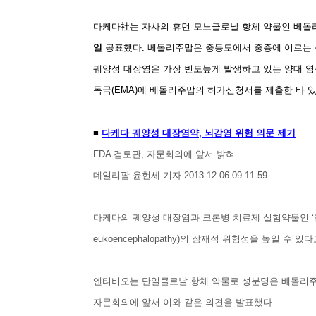
다케다社는 자사의 휴먼 모노클로날 항체 약물인 베돌리주맙
일
공표했다.
베돌리주맙은 중등도에서 중증에 이르는 
궤양성 대장염은 가장 빈도높게 발생하고 있는 양대 염증
독국(EMA)에 베돌리주맙의 허가신청서를 제출한 바 있
■
다케다 궤양성 대장염약, 뇌감염 위험 의문 제기
FDA 검토관, 자문회의에 앞서 밝혀
데일리팜 윤현세 기자 2013-12-06 09:11:59
다케다의 궤양성 대장염과 크론병 치료제 실험약물인 ‘엔티비오(Ent
eukoencephalopathy)의 잠재적 위험성을 높일 수 
엔티비오는 단일클로날 항체 약물로 성분명은 베돌리주맵(v
자문회의에 앞서 이와 같은 의견을 발표했다.