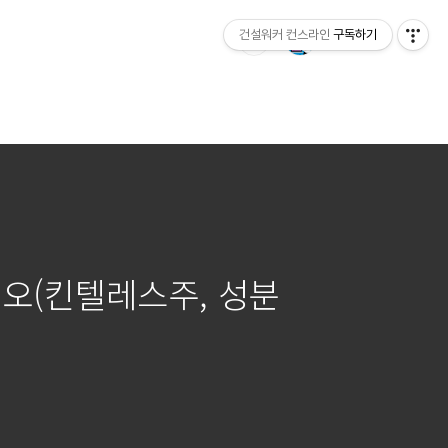
건설워커 컨스라인
구독하기
오(킨텔레스주, 성분