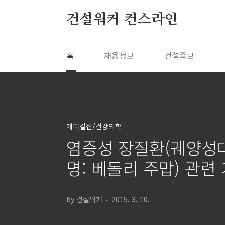
본문 바로가기
건설워커 컨스라인
홈
채용정보
건설족보
메디컬잡/건강의학
염증성 장질환(궤양성대
명: 베돌리 주맙) 관련
by 건설워커
2015. 3. 10.