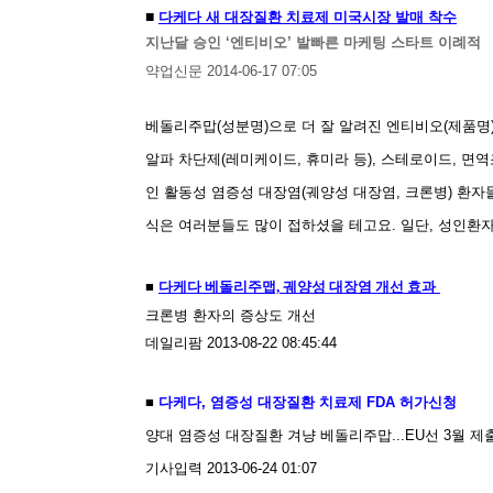
■
다케다 새 대장질환 치료제 미국시장 발매 착수
지난달 승인 ‘엔티비오’ 발빠른 마케팅 스타트 이례적
약업신문 2014-06-17 07:05
베돌리주맙(성분명)으로 더 잘 알려진 엔티비오(제품명
알파 차단제(레미케이드, 휴미라 등), 스테로이드, 
인 활동성 염증성 대장염(궤양성 대장염, 크론병) 환자
식은 여러분들도 많이 접하셨을 테고요. 일단, 성인환
■
다케다 베돌리주맵, 궤양성 대장염 개선 효과
크론병 환자의 증상도 개선
데일리팜
2013-08-22 08:45:44
■
다케다, 염증성 대장질환 치료제 FDA 허가신청
양대 염증성 대장질환 겨냥 베돌리주맙...EU선 3월 제
기사입력 2013-06-24 01:07