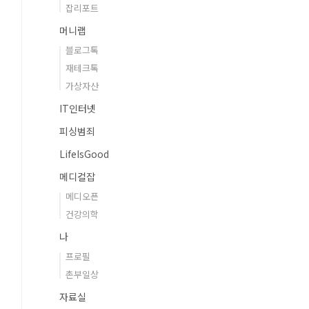
잡리포트
머니랩
블로그톡
재테크톡
가상자산
IT인터넷
피싱범죄
LifeIsGood
메디컬잡
메디오픈
건강의학
나
프로필
촌부일상
자료실