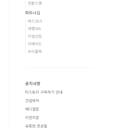
언론스캔
파트너십
버스25시
여행365
이엠산업
이메이드
우리콜퀵
공지사항
티스토리 구독하기 안내
건설워커
메디컬잡
이엔지잡
유종현 프로필