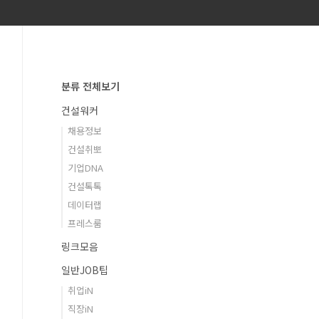
분류 전체보기
건설워커
채용정보
건설취뽀
기업DNA
건설톡톡
데이터랩
프레스룸
링크모음
일반JOB팁
취업iN
직장iN