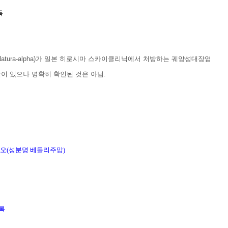
취득
Natura-alpha)가 일본 히로시마 스카이클리닉에서 처방하는 궤양성대장염
말이 있으나 명확히 확인된 것은 아님.
비오(성분명 베돌리주맙)
록