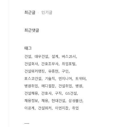
최근글
인기글
최근댓글
태그
건설
대우건설
설계
버스25시
건설회사
간호조무사
취업포털
건설워커랭킹
유종현
구인
포스코건설
기술직
엔지니어
트위터
병원취업
메디컬잡
건설취업
병원
건설채용
간호사
구직
GS건설
채용정보
채용
현대건설
삼성물산
이공계
건설워커
이엔지잡
취업