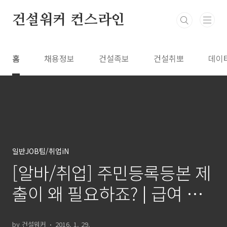
본문 바로가기
건설워커 컨스라인
홈
채용정보
건설족보
건설취뽀
데이
일반JOB팁/취업iN
[알바/취업] 주민등록등본 제
출이 왜 필요하죠? | 급여 세
무처리, 신원확인
by 건설워커
2016. 1. 29.