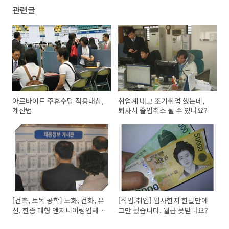
관련글
아르바이트 주휴수당 적용대상,
취업계 내고 조기취업 했는데,
계산법
퇴사시 졸업취소 될 수 있나요?
[건축, 토목 공학] 도화, 건화, 유
[직업,취업] 입사한지 한달만에
신, 한종 대형 엔지니어링업체
그만 뒀습니다. 월급 못받나요?
취업 문의