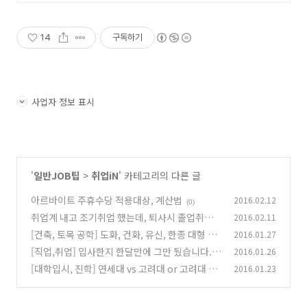
14
구독하기
사업자 정보 표시
'
일반JOB팁
>
취업iN
' 카테고리의 다른 글
아르바이트 주휴수당 적용대상, 계산법
2016.02.12
(0)
취업계 내고 조기취업 했는데, 퇴사시 졸업취소
2016.02.11
될 수 있나요?
[건축, 토목 공학] 도화, 건화, 유신, 한종 대형 엔
2016.01.27
(0)
지니어링업체 취업 문의
[직업,취업] 입사한지 한달만에 그만 뒀습니다.
2016.01.26
(0)
월급 못받나요?
[대학입시, 진학] 연세대 vs 고려대 or 고려대 vs
2016.01.23
(0)
연세대
(0)