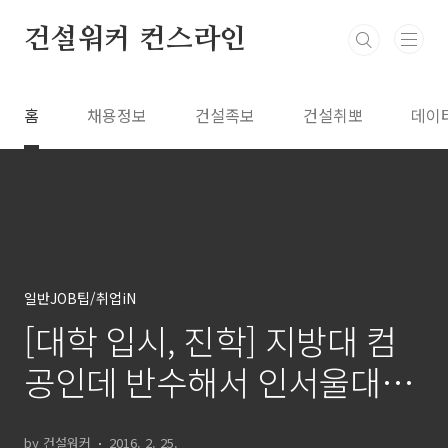
본문 바로가기
건설워커 컨스라인
홈
채용정보
건설족보
건설취뽀
데이
일반JOB팁/취업iN
[대학 입시, 진학] 지방대 컴
공인데 반수해서 인서울대학
가는게 나을까요?
by 건설워커
2016. 2. 25.