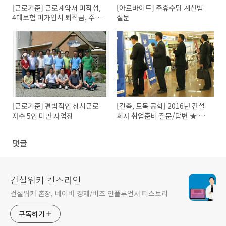
[근로기준] 근로계약서 미작성,
[아르바이트] 주휴수당 계산법
4대보험 미가입시 퇴직금, 주휴
질문
수당 받을 수 있나요?
[근로기준] 편법적인 상시근로
[건축, 토목 공학] 2016년 건설
자수 5인 미만 사업장
회사 취업준비 질문/답변 ★ 건
설사 취업스펙
댓글
건설워커 컨스라인
건설워커 촌장, 네이버 경제/비즈 인플루언서 티스토리
구독하기