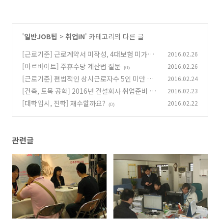
'
일반JOB팁
>
취업iN
' 카테고리의 다른 글
[근로기준] 근로계약서 미작성, 4대보험 미가입
2016.02.26
시 퇴직금, 주휴수당 받을 수 있나요?
[아르바이트] 주휴수당 계산법 질문
2016.02.26
(0)
(0)
[근로기준] 편법적인 상시근로자수 5인 미만 사
2016.02.24
업장
[건축, 토목 공학] 2016년 건설회사 취업준비 질
2016.02.23
(0)
문/답변 ★ 건설사 취업스펙
[대학입시, 진학] 재수할까요?
2016.02.22
(0)
(0)
관련글