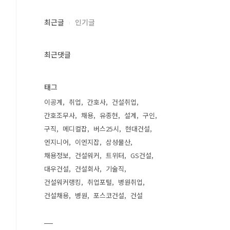
최근글
인기글
최근댓글
태그
이공계
취업
간호사
건설취업
간호조무사
채용
유종현
설계
구인
구직
메디컬잡
버스25시
현대건설
엔지니어
이엔지잡
삼성물산
채용정보
건설워커
트위터
GS건설
대우건설
건설회사
기술직
건설워커랭킹
취업포털
병원취업
건설채용
병원
포스코건설
건설