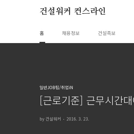
본문 바로가기
건설워커 컨스라인
홈
채용정보
건설족보
일반JOB팁/취업iN
[근로기준] 근무시간대
by 건설워커
2016. 3. 23.