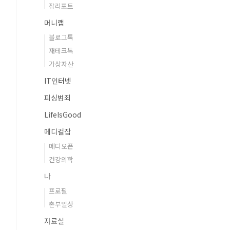
잡리포트
머니랩
블로그톡
재테크톡
가상자산
IT인터넷
피싱범죄
LifeIsGood
메디컬잡
메디오픈
건강의학
나
프로필
촌부일상
자료실