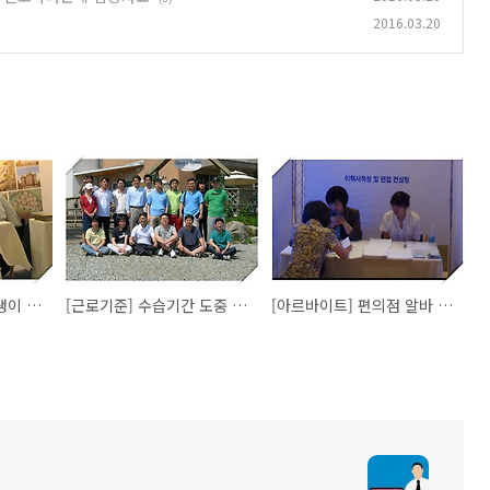
2016.03.20
[근로기준] 퇴직 알바생이 주휴수당 달라고 했더니 협박?
[근로기준] 수습기간 도중 퇴직 절차
[아르바이트] 편의점 알바 최저시급 미만, 임금체불 신고하려는데 입증자료