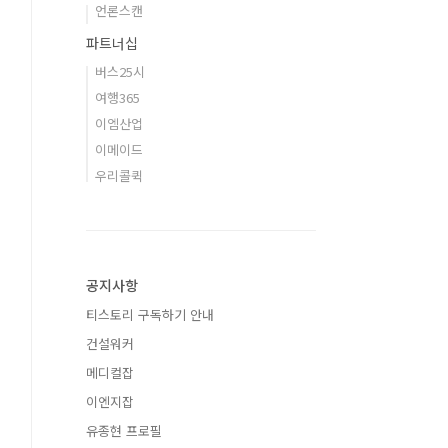
언론스캔
파트너십
버스25시
여행365
이엠산업
이메이드
우리콜퀵
공지사항
티스토리 구독하기 안내
건설워커
메디컬잡
이엔지잡
유종현 프로필