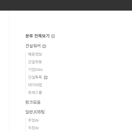
분류 전체보기
건설워커
채용정보
건설취뽀
기업DNA
건설톡톡
데이터랩
프레스룸
링크모음
일반JOB팁
취업iN
직장iN