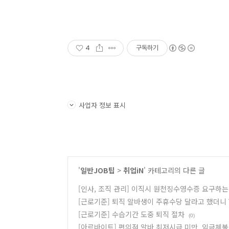
4
구독하기
사업자 정보 표시
'
일반JOB팁
>
취업iN
' 카테고리의 다른 글
[인사, 조직 관리] 이직시 원천징수영수증 요구하는
[근로기준] 퇴직 알바생이 주휴수당 달라고 했더니
[근로기준] 수습기간 도중 퇴직 절차
(0)
[아르바이트] 편의점 알바 최저시급 미만, 임금체