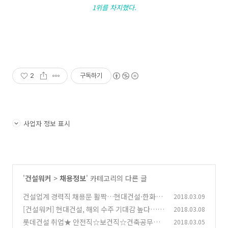
1위를 차지했다.
2
구독하기
사업자 정보 표시
'
건설워커
>
채용정보
' 카테고리의 다른 글
건설업계 경력직 채용문 활짝…현대건설·한화건
2018.03.09
설·반도건설·삼호 등 건설워커 구인
[건설워커] 현대건설, 해외 수주 기대감 높다…싱
2018.03.08
(1)
가포르 매립공사 수주
롯데건설 취업★ 안전직☆보건직☆건축공무＆
2018.03.05
(0)