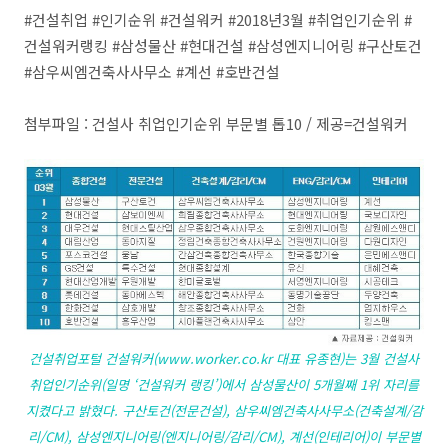
#건설취업 #인기순위 #건설워커 #2018년3월 #취업인기순위 #
건설워커랭킹 #삼성물산 #현대건설 #삼성엔지니어링 #구산토건
#삼우씨엠건축사사무소 #계선 #호반건설
첨부파일 : 건설사 취업인기순위 부문별 톱10 / 제공=건설워커
건설취업포털 건설워커(www.worker.co.kr 대표 유종현)는 3월 건설사
취업인기순위(일명 ‘건설워커 랭킹’)에서 삼성물산이 5개월째 1위 자리를
지켰다고 밝혔다. 구산토건(전문건설), 삼우씨엠건축사사무소(건축설계/감
리/CM), 삼성엔지니어링(엔지니어링/감리/CM), 계선(인테리어)이 부문별