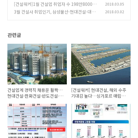
건축시공＆토목시공＆주택품질시험 구인
[건설워커]1월 건설업 취업자 수 198만8000
2018.03.05
(0)
명…전년동기비 5.2%↑
3월 건설사 취업인기, 삼성물산-현대건설-대우건
2018.03.02
(0)
설 순…호반건설, 10위권 재진입
(0)
관련글
건설업계 경력직 채용문 활짝…
[건설워커] 현대건설, 해외 수주
현대건설·한화건설·반도건설·
기대감 높다…싱가포르 매립공
삼호 등 건설워커 구인
사 수주