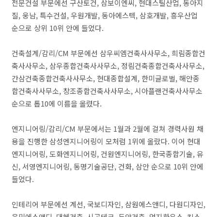
전문건설 부문에선 구산토건, 삼보이엔씨, 현대스틸산업, 동아지
질, 웅남, 특수건설, 우원개발, 동아에스텍, 삼호개발, 흥우산업
순으로 상위 10위 안에 들었다.
건축설계/감리/CM 부문에선 삼우씨엠건축사사무소, 희림종합건
축사사무소, 삼우종합건축사사무소, 정림건축종합건축사사무소,
간삼건축종합건축사사무소, 현대종합설계, 한미글로벌, 해안종
합건축사사무소, 창조종합건축사사무소, 시아플랜건축사사무소
순으로 톱10에 이름을 올렸다.
엔지니어링/감리/CM 부문에서는 1월과 2월에 걸쳐 경력사원 채
용을 진행한 삼성엔지니어링이 모처럼 1위에 올랐다. 이어 현대
엔지니어링, 도화엔지니어링, 건원엔지니어링, 한국종합기술, 유
신, 서영엔지니어링, 동명기술공단, 건화, 삼안 순으로 10위 안에
들었다.
인테리어 부문에선 계선, 국보디자인, 삼원에스앤디, 다원디자인,
은민에스앤디, 대혜건축, 시공테크, 두양건축, 엄지하우스, 킹스