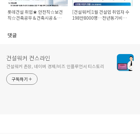
롯데건설 취업★ 안전직☆보건
[건설워커]1월 건설업 취업자 수
직☆건축공무＆건축시공＆토
198만8000명…전년동기비
목시공＆주택품질시험 구인
5.2%↑
댓글
건설워커 컨스라인
건설워커 촌장, 네이버 경제/비즈 인플루언서 티스토리
구독하기