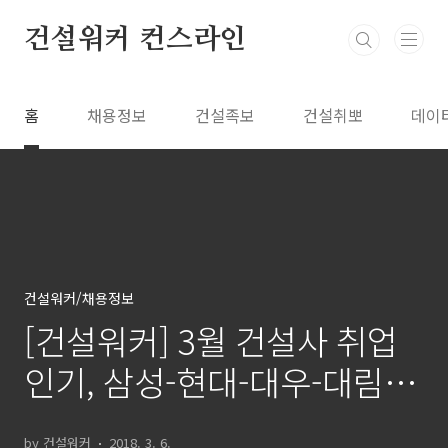
본문 바로가기
건설워커 컨스라인
홈
채용정보
건설족보
건설취뽀
데이
건설워커/채용정보
[건설워커] 3월 건설사 취업
인기, 삼성-현대-대우-대림
'빅4 체제' 굳건
by 건설워커
2018. 3. 6.