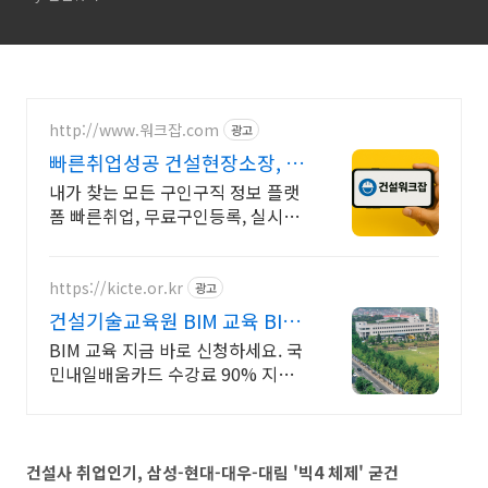
http://www.워크잡.com
광고
빠른취업성공 건설현장소장, 경
비원, 건축인부, 노가다
내가 찾는 모든 구인구직 정보 플랫
폼 빠른취업, 무료구인등록, 실시간
채용
https://kicte.or.kr
광고
건설기술교육원 BIM 교육 BIM
교육신청
BIM 교육 지금 바로 신청하세요. 국
민내일배움카드 수강료 90% 지원
혜택까지!
건설사 취업인기, 삼성-현대-대우-대림 '빅4 체제' 굳건