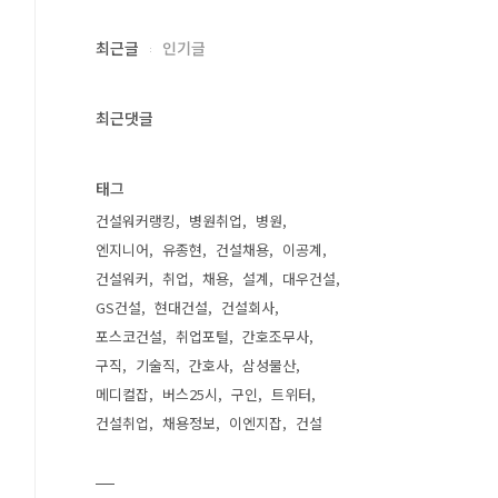
최근글
인기글
최근댓글
태그
건설워커랭킹
병원취업
병원
엔지니어
유종현
건설채용
이공계
건설워커
취업
채용
설계
대우건설
GS건설
현대건설
건설회사
포스코건설
취업포털
간호조무사
구직
기술직
간호사
삼성물산
메디컬잡
버스25시
구인
트위터
건설취업
채용정보
이엔지잡
건설