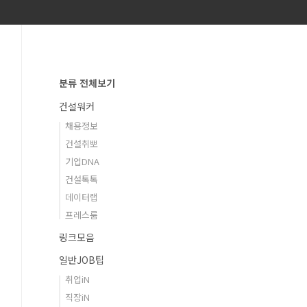
분류 전체보기
건설워커
채용정보
건설취뽀
기업DNA
건설톡톡
데이터랩
프레스룸
링크모음
일반JOB팁
취업iN
직장iN