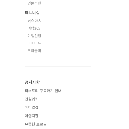
언론스캔
파트너십
버스25시
여행365
이엠산업
이메이드
우리콜퀵
공지사항
티스토리 구독하기 안내
건설워커
메디컬잡
이엔지잡
유종현 프로필