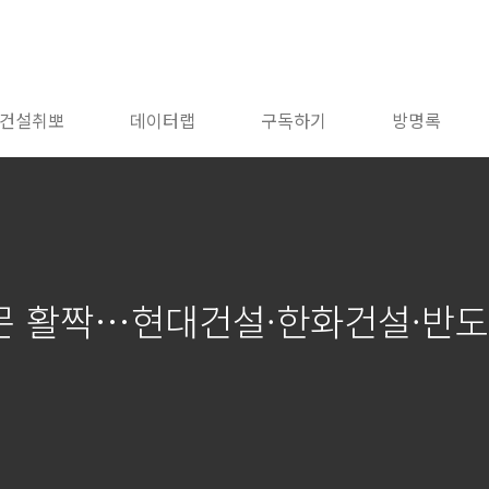
건설취뽀
데이터랩
구독하기
방명록
문 활짝…현대건설·한화건설·반도