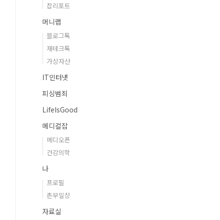
잡리포트
머니랩
블로그톡
재테크톡
가상자산
IT인터넷
피싱범죄
LifeIsGood
메디컬잡
메디오픈
건강의학
나
프로필
촌부일상
자료실