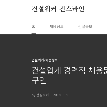
본문 바로가기
건설워커 컨스라인
홈
채용정보
건설족보
건설워커/채용정보
건설업계 경력직 채용
구인
by 건설워커
2018. 3. 9.