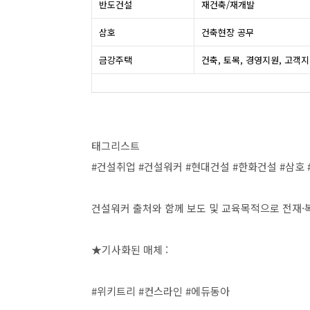
반도건설
재건축/재개발
삼호
건축현장 공무
금강주택
건축, 토목, 경영지원, 고객지원
태그리스트
#건설취업 #건설워커 #현대건설 #한화건설 #삼호
건설워커 출처와 함께 보도 및 교육목적으로 전재·
★기사화된 매체 :
#위키트리 #컨스라인 #에듀동아