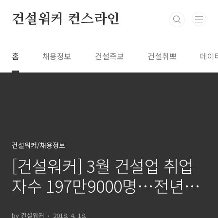
본문 바로가기
건설워커 컨스라인
홈
채용정보
건설족보
건설취뽀
데이
건설워커/채용정보
[건설워커] 3월 건설업 취업
자수 197만9000명…전년동
기비 2.3%↑
by 건설워커
2018. 4. 18.