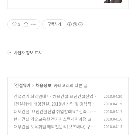
설업 신규면허
2
구독하기
사업자 정보 표시
'
건설워커
>
채용정보
' 카테고리의 다른 글
건설경기 최악인데?…쌍용건설·요진건설산업·
2018.04.20
서한·금강주택 채용
[건설워커] 태영건설, 2018년 신입 및 경력직원
2018.04.19
(0)
공채
대보건설, 요진건설산업 취업할래요? 건축.토목
2018.04.17
(0)
알짜 구인정보
현대건설 기술교육원 전기시스템제어과정 교육
2018.04.16
(0)
생모집 -건설 취업연계
대우건설 토목취업 해외전문직(보츠와나) 구인
2018.04.13
(0)
(0)