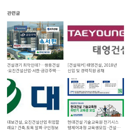
관련글
건설경기 최악인데?…쌍용건설
[건설워커] 태영건설, 2018년
·요진건설산업·서한·금강주택
신입 및 경력직원 공채
채용
대보건설, 요진건설산업 취업할
현대건설 기술교육원 전기시스
래요? 건축.토목 알짜 구인정보
템제어과정 교육생모집 -건설