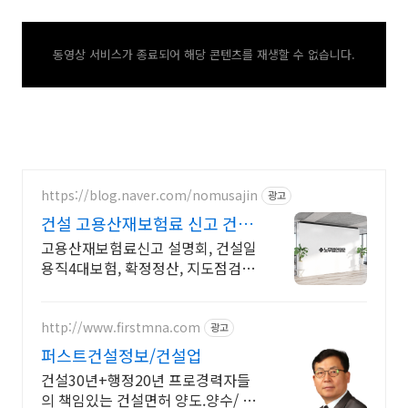
동영상 서비스가 종료되어 해당 콘텐츠를 재생할 수 없습니다.
https://blog.naver.com/nomusajin
광고
건설 고용산재보험료 신고 건설
4대보험의전국강자
고용산재보험료신고 설명회, 건설일
용직4대보험, 확정정산, 지도점검,
건설실무 교육 방송과 언론에서 인
정받는 확실한 명문
http://www.firstmna.com
광고
퍼스트건설정보/건설업
건설30년+행정20년 프로경력자들
의 책임있는 건설면허 양도.양수/ 건