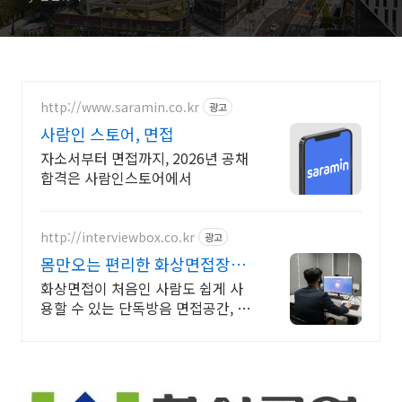
http://www.saramin.co.kr
광고
사람인 스토어, 면접
자소서부터 면접까지, 2026년 공채
합격은 사람인스토어에서
http://interviewbox.co.kr
광고
몸만오는 편리한 화상면접장소
인터뷰박스
화상면접이 처음인 사람도 쉽게 사
용할 수 있는 단독방음 면접공간, 모
든 장비 완비