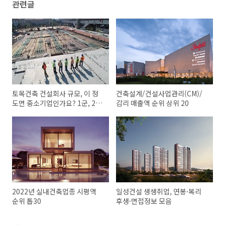
관련글
토목건축 건설회사 규모, 이 정
건축설계/건설사업관리(CM)/
도면 중소기업인가요? 1군, 2군
감리 매출액 순위 상위 20
업체
2022년 실내건축업종 시평액
일성건설 생생취업, 연봉·복리
순위 톱30
후생·면접정보 모음