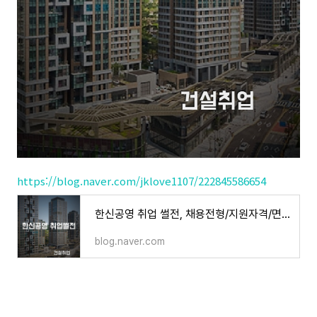
https://blog.naver.com/jklove1107/222845586654
한신공영 취업 썰전, 채용전형/지원자격/면접/연봉/복리후생
blog.naver.com