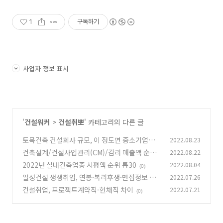
1
구독하기
사업자 정보 표시
'
건설워커
>
건설취뽀
' 카테고리의 다른 글
토목건축 건설회사 규모, 이 정도면 중소기업인
2022.08.23
가요? 1군, 2군업체
건축설계/건설사업관리(CM)/감리 매출액 순위
2022.08.22
(0)
상위 20
2022년 실내건축업종 시평액 순위 톱30
2022.08.04
(0)
(0)
일성건설 생생취업, 연봉·복리후생·면접정보 모
2022.07.26
음
건설취업, 프로젝트계약직-현채직 차이
2022.07.21
(0)
(0)