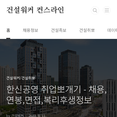
본문 바로가기
건설워커 컨스라인
홈
채용정보
건설족보
건설취뽀
데이
건설워커/건설취뽀
한신공영 취업뽀개기 - 채용,
연봉,면접,복리후생정보
by 건설워커
2022. 8. 11.