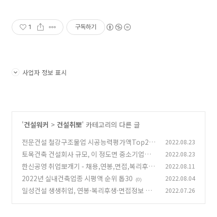
1
구독하기
사업자 정보 표시
'
건설워커
>
건설취뽀
' 카테고리의 다른 글
전문건설 철강구조물업 시공능력평가액Top20
2022.08.23
토목건축 건설회사 규모, 이 정도면 중소기업인
2022.08.23
(0)
가요? 1군, 2군업체
한신공영 취업뽀개기 - 채용,연봉,면접,복리후생
2022.08.11
(0)
정보
2022년 실내건축업종 시평액 순위 톱30
2022.08.04
(1)
(0)
일성건설 생생취업, 연봉·복리후생·면접정보 모
2022.07.26
음
(0)