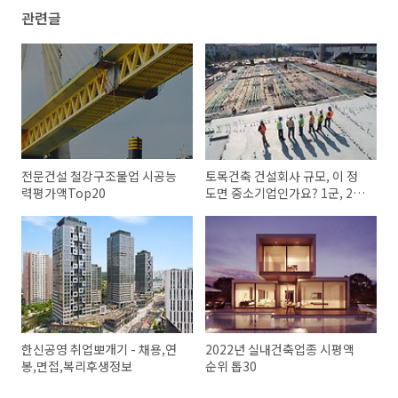
관련글
전문건설 철강구조물업 시공능
토목건축 건설회사 규모, 이 정
력평가액Top20
도면 중소기업인가요? 1군, 2군
업체
한신공영 취업뽀개기 - 채용,연
2022년 실내건축업종 시평액
봉,면접,복리후생정보
순위 톱30