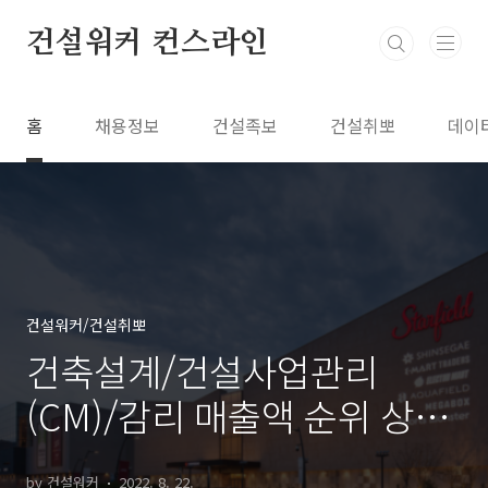
본문 바로가기
건설워커 컨스라인
홈
채용정보
건설족보
건설취뽀
데이
건설워커/건설취뽀
건축설계/건설사업관리
(CM)/감리 매출액 순위 상위
20
by 건설워커
2022. 8. 22.