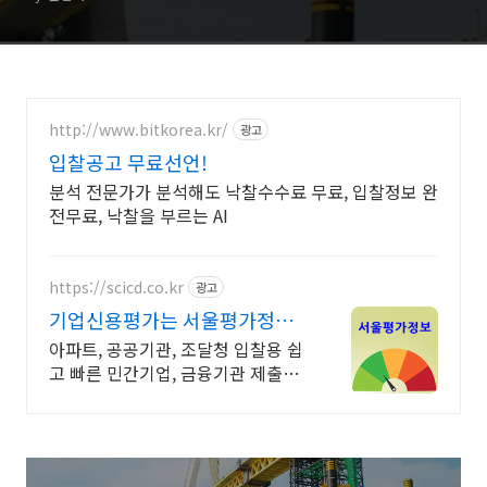
http://www.bitkorea.kr/
광고
입찰공고 무료선언!
분석 전문가가 분석해도 낙찰수수료 무료, 입찰정보 완
전무료, 낙찰을 부르는 AI
https://scicd.co.kr
광고
기업신용평가는 서울평가정보
빠르고 친절한 기업평가서비스
아파트, 공공기관, 조달청 입찰용 쉽
고 빠른 민간기업, 금융기관 제출용
당일발급 당일발급, 수수료할인, 사
전검토, 신생기업평가, 등급개선/관
리 신속하고친절한 상담