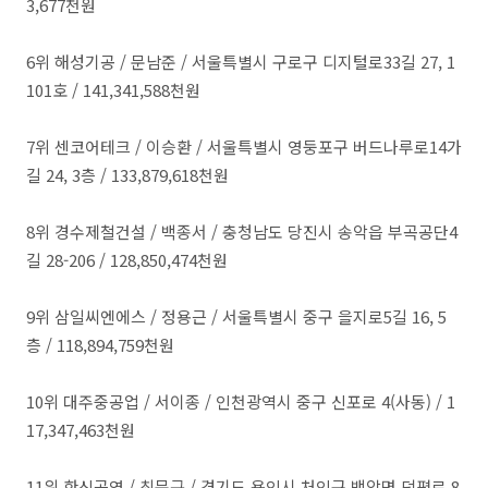
3,677천원
​6위 해성기공 / 문남준 / 서울특별시 구로구 디지털로33길 27, 1
101호 / 141,341,588천원
7위 센코어테크 / 이승환 / 서울특별시 영둥포구 버드나루로14가
길 24, 3층 / 133,879,618천원
​8위 경수제철건설 / 백종서 / 충청남도 당진시 송악읍 부곡공단4
길 28-206 / 128,850,474천원
​9위 삼일씨엔에스 / 정용근 / 서울특별시 중구 을지로5길 16, 5
층 / 118,894,759천원
10위 대주중공업 / 서이종 / 인천광역시 중구 신포로 4(사동) / 1
17,347,463천원
​11위 한신공영 / 최문규 / 경기도 용인시 처인구 백암면 덕평로 8