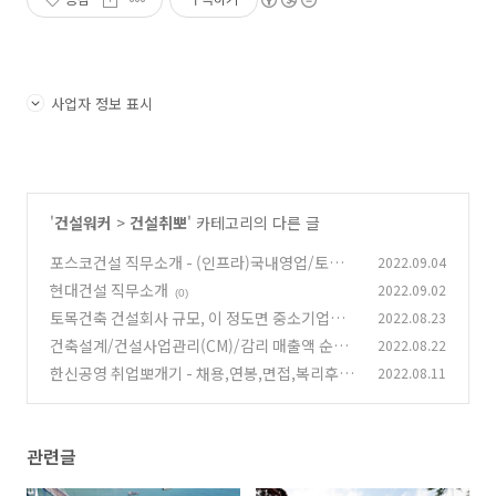
사업자 정보 표시
'
건설워커
>
건설취뽀
' 카테고리의 다른 글
포스코건설 직무소개 - (인프라)국내영업/토목설
2022.09.04
계/토목시공
현대건설 직무소개
2022.09.02
(0)
(0)
토목건축 건설회사 규모, 이 정도면 중소기업인
2022.08.23
가요? 1군, 2군업체
건축설계/건설사업관리(CM)/감리 매출액 순위
2022.08.22
(0)
상위 20
한신공영 취업뽀개기 - 채용,연봉,면접,복리후생
2022.08.11
(0)
정보
(1)
관련글