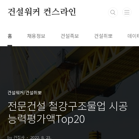
본문 바로가기
건설워커 컨스라인
홈
채용정보
건설족보
건설취뽀
데이
건설워커/건설취뽀
전문건설 철강구조물업 시공
능력평가액Top20
by 건집사
2022. 8. 23.