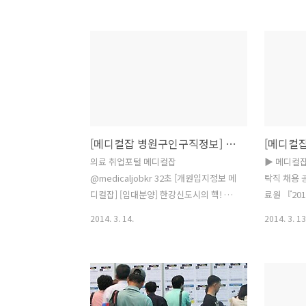
에 따르면 국립중앙의료원, 삼성서울병
지지 않습니
원, 분당차병원 등 주요 의료기관들이 의
서 확인하시
사, 약사, 간호사, 방사선사, 물리치료사
위 메디컬잡
등 전문인력 채용을 진행하고 있다. ◆ 국
대학병원, 
립중앙의료원(www.nmc.or.kr)이 정형
입지 매물
외과 의사를 초빙한다. 응시자격은 정형
medical
외과 전문의 자격증 취득 후 관련분야 전
바로가기 종
임의 1년 이상 경력자이어야 한다. 9일까
외과초빙★
[메디컬잡 병원구인구직정보] 간호사, 간호조무사, 약사, 의사, 전문의, 당직의 취업정보 개원입지 임대분양
지 국립중앙의료원 홈페이지 채용정보를
대전요양병
통하여 온라인 입사지원하면 된다. ◆ 삼
스병 검진실
의료 취업포털 메디컬잡
▶ 메디컬
성서울병원
화병원 간호
탁직 채용 
(www.samsunghospital.com)이 약제
가한방병원 
디컬잡] [임대분양] 한강신도시의 핵! 경
료원 『20
부 약사와 핵의학과 방사선사를 모집한
님 옥천성
서프라자 / http://bit.ly/1cABfyu #메디
병원 의료
2014. 3. 14.
2014. 3. 13
다. 지원..
병원에서 진
컬잡 병원개원입지 임대/분양 정보 펼치
로(전국)
기 답글 리트윗 관심글 담기 더 보기 의료
문의초 종
취업포털 메디컬잡 ‏@medicaljobkr 40
원/전문의(
초 [개원입지정보 메디컬잡] [고덕 아이파
보령병원]
크] 테라스형 독점 단지 내상가 임대 /
조무사(3교