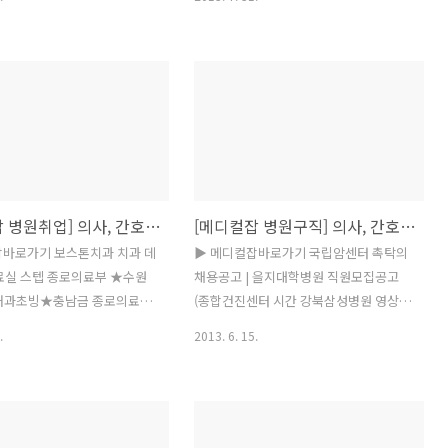
조무사, 약사(약무직), 방사
(www.medicaljob.co.kr 대표 유종현)
 삼성서울병원 / 약제부 정규직
에 따르면 서울대병원, 삼성서울병원, 서
) 채용 / 마감일 : 08/21 △
울아산병원, 아주대병원, 인하대병원 등
료원 / 공공의학연구소 연구
주요 의료기관들이 의사, 약사, 간호사 등
/ 마감일 : 08/23 △ 인하대
전문인력 채용을 진행하고 있다. ◆ 서울
 초빙 / 마감일 : 08/23 △ 연
대병원(http://www.snuh.org)이 강남
주기독병원 / 임상시험센터 간
센터 직원을 모집한다. 모집분야는 간호
 / 마감일 : 08/30 △ 단국
사, 영양사, 임상병리사 등이며 입사지원
/ 광역치매센터 사무국장 및
서는 병원 홈페이지에서 다운받아 작성한
[메디컬잡 병원취업] 의사, 간호사, 간호조무사, 치과위생사, 스텝, 전문의, 일반의 초빙 채용정보
[메디컬잡 병원구직] 의사, 간호사, 간호조무사, 약사, 물리치료사, 임상병리사, 치위생사, 코디 등
원) / 마감일 : 08/22 △ 가
뒤 8월 13일까지 이메일로 제출하면 된
성바오로병원 / 응급의료센터
다. ◆ 삼성서울병원
잡바로가기 보스톤치과 치과 데
▶ 메디컬잡바로가기 국립암센터 촉탁의
/ 마감일 : 08/23 △ 현대중
(http://recruit.samsunghospital.com)
료실 스텝 종로의료부 ★수원
채용공고 | 을지대학병원 직원모집공고
 사내부속의원 간호사 ..
이 심장혈관센터에서 근무할 간호사를 모
내과초빙★충남금 종로의료부
(종합건진센터 시간 강북삼성병원 영상의
집한다. 간호사 면허증 소지자..
성시요양병원/전문의초 인하
학과(초음파) 전문의 초 강북삼성병원 삼
.
2013. 6. 15.
의 초빙공고 | 분당서울대학
성SDI부속의원 전문의 초빙 서울대학교
근무자 상시채용]산부인 분당
병원 촉탁직 채용 공고(안과, 응급 안동의
단시간 2013년 7월 단시간 호
료원 간호사 모집합니다. 분당서울대학교
·´″°³★ 전국/ 한의사선생 호
PLUS 대체 인력 종로의료부 ★충남금산
 ★(구직)호남의료부확보 의
요양병원/전문의초빙★ 종로의료부 ★수