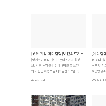
교병원 / 권역심뇌혈관질환센터 공개채용
간호사/간호
교육전문 간호사 / 마감일 : 09/01 △ 연
선사 등 △
세대학교원주기독병원 / 임상시험센터 간
약사(야간전담
호사 채용공고 / 마감일 : 08/30 △ 가톨
국립중앙의
릭대학교성바오로병원 / 응급의료센터 간
간호사 모집 
호사 모집 / 마감일 : 09/26 △ 국립중앙
병원 / 전임의
의료원 / 호흡기센터 간호사 / 마감일 :
세대학교원
09/02 △ 영남제일병원 / 일반외과, 가정
호사 채용공고
의학과 & 응급의학과 의사 / 마감일 : 채용
대학교병원 
[병원취업 메디컬잡]보건의료계 채용정보, 서울대·강원대·인하대병원 등
시 △ 양병원 / 남양주, 간호사 / 마감일 :
임상심리사(팀
09/18 △ 구로성심병원 / 수술실 치료사
톨릭대학교
[병원취업 메디컬잡]보건의료계 채용정
▶ 메디컬
구인 / 마감일 : 08/31 △ 순천한국병원 /
전문의 채용 
보, 서울대·강원대·인하대병원 등 보건
스크 및 진
간호조무사 모집 / 마감일 : 09..
공업(주) /
의료 전문 취업포털 메디컬잡이 7월 셋째
요양병원/
주 주간 채용정보를 제공합니다. 의사, 간
★경기도화
2013. 7. 19.
2013. 7. 15
호사, 약사, 임상병리사, 코디네이터 등
대병원 전임
△ 서울대학교병원 / 촉탁직 간호사 채용
교 [단시간
공고 (신경외과) / 마감일 : 07/22 △ 강원
서울대학교 
대학교병원 / 간호사 수시채용 공고 / 마
남(전국)의 
감일 : 08/09 △ 인하대병원 / 전임의 초
남(전국)의