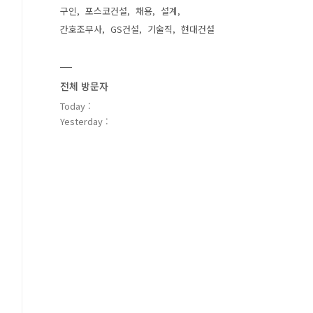
구인
포스코건설
채용
설계
간호조무사
GS건설
기술직
현대건설
전체 방문자
Today :
Yesterday :