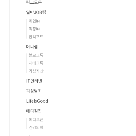
링크모음
일반JOB팁
취업iN
직장iN
잡리포트
머니랩
블로그톡
재테크톡
가상자산
IT인터넷
피싱범죄
LifeIsGood
메디컬잡
메디오픈
건강의학