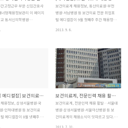
업 #의료 채용정보 [병원취업 메디컬잡]
야간고정근무 부문 신입간호사
보건의료계 채용정보, 동산의료원·부천
디컬잡] 공장형아파트에 정형외
국립암센터 / 전공약사 모집공고 / ..
 배너형채용정보관리 이 페이지
병원·서남병원 등 보건의료 전문 취업포
임대 추진합니다. /
학교 동서신의학병원
털 메디컬잡이 9월 첫째주 주간 채용정보
.ly/19teT2c #메..
hnmc.or.kr 병원(회사)명 경희
를 제공합니다. △ 계명대학교 동산의료
.
2013. 9. 6.
서신의학병원 대표자 허주엽 병
원 / 내과 (결핵관리실) 간호사 모집 / 마
분 대학병원/종합병원 설립년
감일 : 09/12 △ 순천향대학교 부천병원 /
06월 이메일
보험심사팀 보험심사 간호사 채용 공고 /
mc.or.kr 병원(회사)주소 서울
마감일 : 09/10 △ 가톨릭대학교 성바오
일동 경희대학교동서신의학병
로병원 / 응급의료센터 간호사 모집 / 마
개 경희대학교 동서신의학병원
감일 : 09/26 △ 서울특별시 서남병원 /
업)정보 제목 제목 제목 제목
간호사 직원모집 공고 / 마감일 : 09/12
| 간호/의료/행정/기타 · 모집
△ 영남제일병원 / 응급실 간호사 및 응급
 · 담당업무 | 야간고정근무 간
구조사 / 마감일 : 채용시 △ 양병원 / 남양
[병원취업 메디컬잡] 보건의료계 채용정보, 삼성서울병원·국립중앙의료원·인하대병원 등
보건의료계, 전문인력 채용 활발…서울대병원·삼성서울병원·서울아산병원 등
 근무지 | 서울 · 모집인원 |
주, 간호사 / 마감일 : 09/18 △ 사단법인
고용형태 | 정규직 · 자격요건 경
샘복지재단 / 2013년 국제협력 의료선교
 채용정보, 삼성서울병원·국
보건의료계, 전문인력 채용 활발…서울대
 무관 학력 대학(2,3년)졸업
사 모집 / 마감일 : 09/23 △ 순천한국병
원·인하대병원 등 보건의료
병원·삼성서울병원·서울아산병원 등 보
200-3400만원 간호본부 야간
원 / 간호조무사 모집 /..
털 메디컬잡이 8월 넷째주 주
건의료계의 채용소식이 잇따르고 있다.
문 신입간호..
를 제공합니다. 의사(전문의),
31일 의사·의료취업포털 메디컬잡
.
2013. 7. 31.