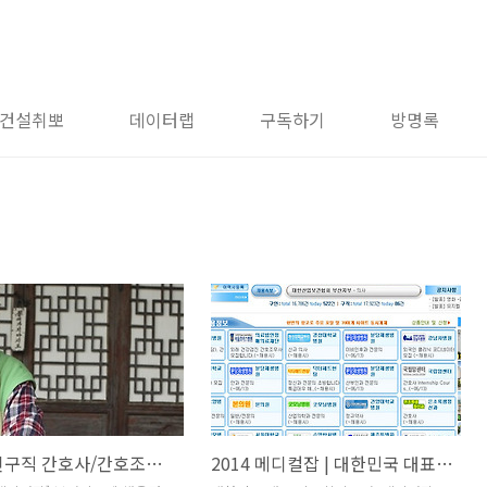
건설취뽀
데이터랩
구독하기
방명록
[의료구인구직 간호사/간호조무사/방사선사/치과위생사] 연세의료원/신촌세브란스병원/건양대학교병원
2014 메디컬잡 | 대한민국 대표 의료 전문취업포털, 메디컬잡