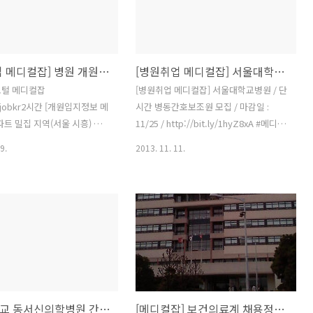
분(야간당직 과장님 옥천성모
02/07 △ 고창병원 / 임상병리사 및 간호
같은 병원 옥천성모병원에서 진
조무사 모집 / 마감일 : 02/20 △ 갑을녹
병 요양병원 수간호사 모집 의
산병원 / 병동/응급실 간호사 및 간호조무
 3교대, 밤번전담 간호사 및
사 모집 / 마감일 : 02/12 △ 정원치매노
[병원취업 메디컬잡] 병원 개원입지정보, 의사, 간호사, 간호조무사, 병원 직원 구인정보
[병원취업 메디컬잡] 서울대학교병원, 분당차병원, 국립암센터,서울아산병원, 간호사, 간호조무사, 물리치료사 구인정보
잡바로가기 회사명 모집부문 구
인요양센터 / 간호사 모집 / 마감일 :
감 고창병원 검진센터 간호조
03/15 △ 동대구요양병원 / 한의사 선생
포털 메디컬잡
[병원취업 메디컬잡] 서울대학교병원 / 단
무관 전라 04/11 사회복지법인
님 초빙공고 / 마감일 : 02/23 △ 명인의
시간 병동간호보조원 모집 / 마감일 :
 복지분야 정규직 수시채용 신
료소비자생활협동조합 ..
파트 밀집 지역(서울 시흥) 병
11/25 / http://bit.ly/1hyZ8xA #메디컬
3/21 서울명문치과의원 (수원/
인직접) /
잡 #취업 #의료 채용정보 [병원취업 메디
9.
2013. 11. 11.
안산상록..
it.ly/19teP2n #메디컬잡 병원
컬잡] 분당차병원 / 심도자실 간호사 모집
대/분양 정보 답글 리트윗 관
/ 마감일 : 11/17 /
더 보기 펼치기 의료 취업포털
http://bit.ly/1hyZdkT #메디컬잡 #취업
#의료 채용정보 [병원취업 메디컬잡] 분
컬잡] 부산시 서구 메디컬센
당차병원 / 건강증진센터 간호사 모집 /
(임대/분양), 대학병원 및 동
마감일 : 11/17 / http://bit.ly/1hyZlkf #
인근 /
메디컬잡 #취업 #의료 채용정보 [병원취
it.ly/1aO8WuC #메디컬잡 병원
업 메디컬잡] 차의과학대학교 분당차병원
대/분양 정보 답글 리트윗 관
/ 간호사 모집 / 마감일 : 11/15 /
경희대학교 동서신의학병원 간호본부 야간고정근무 부문 신입간호사 채용 공고
[메디컬잡] 보건의료계 채용정보, 동산의료원·부천병원·서남병원 등
더 보기 펼치기 의료 취업포털
http://bit.ly/1hyZwvU #메디컬잡 #취