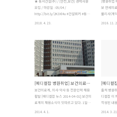
★ 동서건설(주) / [안전,보건] 경력사원
[병원취업 
모집 / 마감일 : 05/04 /
보 연세의료
http://bit.ly/2K3Xl4u #건설워커 #동서
물리사(계
건설 #안전취업 #보건취업 #경력사원 #
내 / 마감일 :
2018. 4. 23.
2016. 11. 2
간호사 #산업위생관리기사 #건설안전기
http://b
사 #안전관리자
치과 치위생
감일 : 12/17
양대학교병원
(간호,응급구
12/03 / h
스호텔(주) 
12/04 / h
/ 간호조무
[메디컬잡 병원취업] 보건의료계, 의사·약사·간호사 등 전문인력 채용 활발
시 / http:
는 등록일(2
보건의료계, 의사·약사 등 전문인력 채용
출처 병원
자료입니..
활발 [메디컬잡 뉴스 2014-04-01] 보건의
디컬잡 이
료계의 채용소식이 잇따르고 있다. 1일 의
작성된 내용
사·의료취업포털 메디컬잡
는 그 내용
2014. 4. 1.
2014. 3. 21
(www.medicaljob.co.kr 대표 유종현)
신뢰하여 