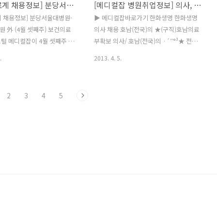
[보건의료계 채용정보] 분당서울대병원·삼성서울병원 外 (4월 셋째주)
[메디컬잡 병원취업정보] 의사, 간호사, 간호조무사, 약사, 의료인 채용정보(4/5)
체 인력 종로의료부 ★충남금산
바로가기 회사명 모집부문 구분 지역 마
전문의초빙★ 대한적십자사 인
감 종로의료부 ★충북제천요양병원/일반
 채용정보] 분당서울대병원·
▶ 메디컬잡바로가기 한화생명 한화생명
개모집(재공고) ▶ 메디컬잡
의or전문의초빙★ 무관 충북 06/30 종로
 外 (4월 셋째주) 보건의료
의사 채용 호남(전국)의 ★(구직)호남의료
사명 모집부문 구분 지역 마
의료부 ★경기도 안산요양병원//일반의
털 메디컬잡이 4월 셋째주 주
부확보 의사/ 호남(전국)의 ·´″°³★ 전
 내과(소화기전문) 전문의 초
or전문의초빙★ 무관 경기 06/30 종로의
를 제공합니다. △ 분당서울
국/ 한의사선생 중앙보훈병원 안과 전담
.
2013. 4. 5.
07..
료부 ★충남금산요양병원/전문의초빙..
/ [단시간근무자 상시채용] 소
간호사 모집 종로의료부 ★김포시의원/
 마감일 : 04/23 △ 삼성서울
외과초빙★전북익산 종로의료부 ★전남
활의학과 작업치료사 채용 / 마
목포요양병원/전문의초빙★ 풍양의료기
2
3
4
5
/29 △ 아주대학교병원 / 간호부
상사 한의사 초빙 | 맨남성의원 천호점 맨
계약직) 모집 / 마감일 :
비뇨기과에서 직원 모 봄빛병원 봄빛병원
 인하대병원 / 약제팀 약사(주간,
부설 산후조리원 간호 동광한의원 동광한
트타임) 채용 / 마감일 :
의원 치료실 직원 모집합 인천은혜병원
△ 대전보훈병원 / 산부인과 전문
작업치료사 모집 | ▶ 메디컬잡바로가기
마감일 : 04/19 △ 제주대학교
회사명 모집부문 구분 지역 마감 종로의
약직 약무보조(육아휴직대체) 모
료부 ★경기도수원or인천재활전문병원/
마감일 : 05/11 △ 행복드림한
재활의학과전문의초빙★ 무관 전국
사, 간호조무사 / 마감일 :
05/03 종로의료부 ★전남목포요양병원/
 제일경희한의원 /..
전문의초빙★경기도가평or대전요양병
원/일반의or가정의,내과초빙★수원재활