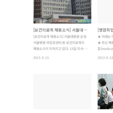
빙공고 / 마감일 : 07/26 △ 을지대학병원
사/ 당진
/ 전문의 모집공고(종합건진센터 가정의
인천중앙병원
학과 전문의) / 마감일 : 채용시 △ 아주대
고 함소아
학교병원 / 약제팀 신규약사(정규직) 모집
와 함께 ▶
[보건의료계 채용소식] 서울대병원·삼성서울병원·국립암센터 등
/ 마감일 : 07/21 △ 분당서울대학교병원
집부문 구분
/ [단시간 근무] 간호본부 외래 간호사 /
북제천요양
[보건의료계 채용소식] 서울대병원·삼성
★ 아래는 
마감일 : 08/04 △ 건양대학교병원 / 임상
무관 충북 
서울병원·국립암센터 등 보건의료계의
★ 최신 
병리사 모집 / 마감일 : 0..
주교화읍 
채용소식이 이어지고 있다. 13일 의사·의
잡(medic
경기 08/
료취업포털 메디컬잡
바랍니다.
2013. 6. 13.
2013. 6. 12
국)/의사,
(www.medicaljob.co.kr 대표 유종현)
터 촉탁의 
에 따르면 국립암센터, 삼성서울병원, 서
모집공고(
울대병원, 울산대학교병원, 건양대학교병
원 영상의학
원, 분당차병원 등 주요 의료기관들이 의
성병원 삼성
사, 간호사, 약사 등 전문 인력 채용을 진
울대학교병원
행하고 있다. ◆ 국립암센터
급 청담동
(http://ncc.re.kr/)가 촉탁의를 모집한
장 모십니
다. 모집부서는 심장클리닉이며 응시자격
실분을 모
은 내과 전문의(심장내과 전문의 우대) 이
기사 모집