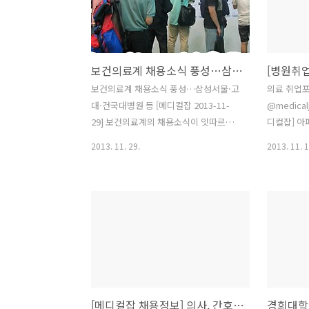
http://bit.ly/1coCOVv #메디컬잡 병원
한의사 한 
개원입지 임대/분양 정보 펼치기 답글 리
병원 가족
트윗 관심글 담기 더 보기 의료 취업포털
해동의요양
메디컬잡 ‏@medicaljobkr 53초 [병원취
료법인 아름
보건의료계 채용소식 풍성…삼성서울·고대·건국대병원 등
업 메디컬잡] 강북삼성병원 / 응급실 간호
▶ 메디컬
사 모집 / 마감일 : 03/19 /
분 지역 마
보건의료계 채용소식 풍성…삼성서울·고
의료 취업
http://bit.ly/1kpkGuM #메디컬잡 #취
무사 모집 
대·건국대병원 등 [메디컬잡 2013-11-
업 #의료 채..
어린이재단
29] 보건의료계의 채용소식이 잇따르고
디컬잡] 아
입 서울 0
있다. 29일 의사·의료취업포털 메디컬잡
원 임대 (주
2013. 11. 29.
2013. 11. 1
병점/용인/
(www.medicaljob.co.kr 대표 유종현)
http://b
에 따르면 삼성서울병원, 고려대학교의료
개원입지 임
원, 건국대학교병원, 강남세브란스병원
심글 담기 
등 주요 의료기관들이 전문인력 채용을
메디컬잡 ‏@medicaljobkr2시간 [개원입
진행하고 있다. ◆ 삼성서울병원
지정보 메디
(http://recruit.samsunghospital.com)
터/요양병원
이 비뇨기과 간호사(12월 10일까지)와 약
아대캠퍼스
제부 약사(12월 8일까지)를 모집한다. 병
http://b
원 홈페이지에서 온라인 입사지원하면 된
개원입지 임
[메디컬잡 채용정보] 의사, 간호사, 간호조무사, 약사, 치과의사, 의료인 구인정보
다. 지원자격은 각각 간호사와 약사 면허
심글 담기 