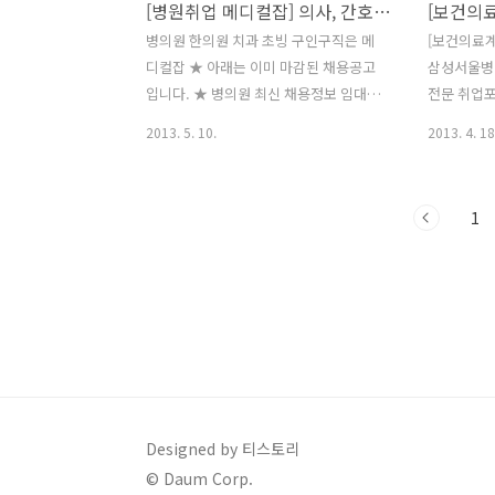
[병원취업 메디컬잡] 의사, 간호사, 간호조무사, 약사, 물리치료사, 당직의, 대진의 등
어야 한다. 공개채용지원서 및 자기소개
PLUS 대
서는 센터 홈페이지에서 다운받아 작성한
요양병원/
병의원 한의원 치과 초빙 구인구직은 메
[보건의료계
뒤 다른 서류와 함께 21일까지 등기우편
천병원장 공
디컬잡 ★ 아래는 이미 마감된 채용공고
삼성서울병원
으로 제출하면 된다. ◆ 삼성서울병원
바로가기 회
입니다. ★ 병의원 최신 채용정보 임대분
전문 취업포
(www.samsunghospital.com)이 약제
감 측추병원
양정보는 메디컬잡(medicaljob.co.kr)
간 채용정보
2013. 5. 10.
2013. 4. 18
부 정규..
빙 무관 경남 
에서 확인하시기 바랍니다. ▶ 메디컬잡
대학교병원 
바로가기 을지대학병원 전문의 모집공고
아청소년과 /
(종합건진센터 국립암센터 촉탁의 채용공
병원 / 재
1
고 | 서울아산병원 신경외과 일반의 채용
감일 : 04
안내 종로의료부 ★충북금산요양병원/전
외래 간호사(
문의초빙★ 종로의료부 ★부천요양병원/
04/23 △
전문의초빙★경기 고창병원 물리치료사
야간,주말,파
모집 | 서울아산병원 의생명연구소 연구
04/30 
원(병원) 모 강남세브란스병 전공약사(약
의 초빙 / 
제팀) 모집 소망요양병원 요양병원 총무
병원 / 계
팀장 초빙 가톨릭대학교 야간약사(계약
집 공고 / 
직) 공개채용 모 서울대학교병원 촉탁직
의원 / 간호
Designed by 티스토리
채용 공고(보라매병원 ▶ 메디컬잡바로가
05/15 △
© Daum Corp.
기 회사명 모집부문 구분 지역 마감 종로