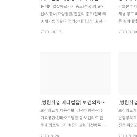
증 소지자이어야 한다. 간호사 지원자는
메디컬잡 ‏@medicaljobkr2시간 [개원입
▶ 메디컬잡바로가기 종로(전국)의 ★안
간호본부 
비뇨기과 관련 업무 경력자 우대. ◆ 고려
지정보 메
산(시흥)시요양병원/전문의 종로(전국)의
채용 공고
대학교의료원(www.kumc.or.kr)이
과를 분양/
★제기동의원/가정의or내과초빙 호남(전
를 경희대
2014..
http://bit
국)의 ·´″°³★ 전국/ 한의사선생 호남(전
http://k
2013. 10. 17.
2013. 9. 30
국)의 ★(구직)호남의료부확보 의사/ 순
대학교 동
천한국병원 치위생사 모집 | 경희수한의
원(회사)구
원 판교테크노밸리에 위치한 경희수 서울
월 2006년
이비인후과 간호조무사를 모집합니다. 백
000@khn
송의료재단 특수건강검진 분석사 채용 공
강동구 상
고 스마트병원 치위생사/치과조무사 /치
원 회사소
과 상 양지요양병원 일반의사 선생님 초
포토병원(기
빙 스마트병원 치과위생사,간호조무사,간
· 모집분야 
호사, ▶ 메디컬잡바로가기 회사명 모집
부문 | 전체
[병원취업 메디컬잡] 보건의료계 채용정보, 강원대병원·원주기독병원·성바오로병원 등
부문 구분 지역 마감 ROI Consulting 외
호사 업무 ·
국계 제약사 Medical advisor 무관 서울
00 명 · 
보건의료계 채용정보, 강원대병원·원주
보건의료계
11/14 미소래성형외과 경성대점 미소래
력 신입 나이
기독병원·성바오로병원 등 보건의료 전
립중앙의료
성형외과 경성대점에서 미소가 아름다운
급여조건 3
문 취업포털 메디컬잡이 8월 다섯째주 주
전문 취업포
간호조무사를 구합니다. 신입 부산..
고정근무 부
간 채용정보를 제공합니다. △ 강원대학
간 채용정보
2013. 8. 28.
2013. 8. 20