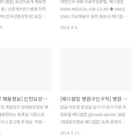
메디컬잡] 보건의료계 채용정
대한민국 대표 의료취업포털, 메디컬잡
원 / 신촌세브란스병원 의학
WWW.MEDICALJOB.CO.KR ◆ SINCE
약직,방사선종양학과) 모집안
2000, 의료채용의 원조·총본산 메디컬잡
 12/04 /
| 언론기사 | 위키백과 지난 2000년 국내
9.
2014. 4. 9.
it.ly/2fLbSVz 건양대학교병원 /
최초의 의사/의료취업포털을 표방하며 출
사 모집(신규 또는 경력) / 마
범한 메디컬잡은 의사, 간호사, 간호조무
 / http://bit.ly/2fLd6jK 건
사, 물리치료사, 방사선사, 임상병리사,
 / 정형외과 전담직원 모집
약사, 치과위생사, 코디네이터, 원무행정
조,임상병리) / 마감일 :
직까지 의료계와 관련된 모든 구인구직
ttp://bit.ly/2fLgCe9 파르나
정보를 다루는 의료계 대표 취업포털이
/ 산업 간호사 채용 / 마감일 :
다. 특히 의사관련 정보에 중점을 두고 출
ttp://bit.ly/2fLfzeg 상덕의원
발한 사이트인 만큼 의사, 치과의사, 한의
사 채용합니다 / 마감일 : 채용
사들이 원하는 개원정보나 병원 임대 분
[메디컬잡 채용정보] 인천요양병원, 대전요양병원,용인세브란스병원,순천평화병원 병원구인구직
[메디컬잡 병원구인구직] 병원 개원입지 임대분양 정보, 대학병원 종합병원 동네병원 의사 간호사 간호조무사
//bit.ly/2fL9TAM 위 채용정보
양, 양도, 매매 등 개원입지정보 등에 강세
016.11.29) 기준으로 작성된
를 보이고 있다. ■대한민국 대표 의료기
취업 개원입지 임대분양정보 메
답글 리트윗 관심글 담기 더 보기 의료 취
관, 대학병원 가톨릭대학교 서울성모병
 채용정보는 등록일 기준으로
업포털 메디컬잡 ‏@medicaljobkr 28분
원, 가톨릭대학교 여의도성모병원, 가톨
이니 참고해 주세요. 작성자
[개원입지정보 메디컬잡] 송파 문정지구
릭대학교 성빈센트병원, 건국..
상의 오류 및 지연, 그 내용을
문정 법조프라자 상가,오피스 분양 /
.
2014. 3. 17.
취해진 조치에 대하여 책임을
http://bit.ly/1mXxlcZ #메디컬잡 병원