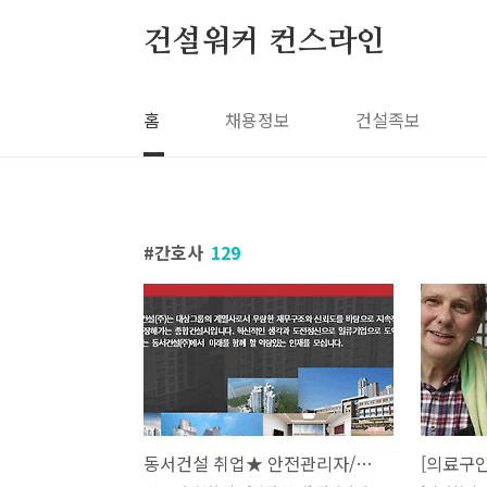
본문 바로가기
건설워커 컨스라인
홈
채용정보
건설족보
간호사
129
동서건설 취업★ 안전관리자/보건관리자★경력사원 채용정보