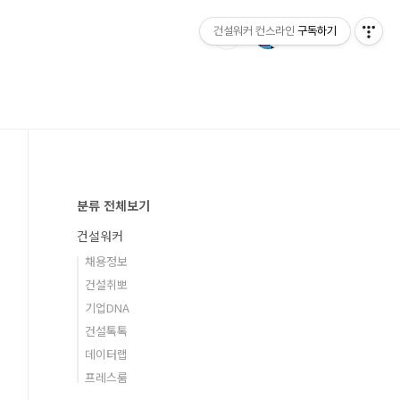
건설워커 컨스라인
구독하기
분류 전체보기
건설워커
채용정보
건설취뽀
기업DNA
건설톡톡
데이터랩
프레스룸