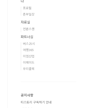
나
프로필
촌부일상
자료실
언론스캔
파트너십
버스25시
여행365
이엠산업
이메이드
우리콜퀵
공지사항
티스토리 구독하기 안내