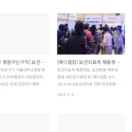
다. 최신 정보는 메디컬잡에
개원입지 임대/분양 정보 펼치기 답글 리
기 바랍니다. 의료취업포털 1
트윗 관심글 담기 더 보기 의료 취업포털
. 의료취업 16년 오래된 역사,
메디컬잡 ‏@medicaljobkr 28분 [개원입
중소종합병원, 의원채용 개원
지정보 메디컬잡] [고덕 아이파크] 테라스
정보 메디컬잡
형 독점 단지 내상가 임대 /
job.co.kr로 이동 ▶ 메디컬잡
http://bit.ly/1coCOVv #메디컬잡 병원
로(전국)의 ★인천요양병원/
개원입지 임대/분양 정보 펼치기 답글 리
양평병 종로(전국)의 ★충남
트윗 관심글 담기 더 보기 의료 취업포털
[메디컬잡 병원구인구직] 보건의료계 채용정보, 병원, 의원 임대분양정보
[메디컬잡] 보건의료계 채용정보, 일산병원·제주대병원·세브란스병원 등
원/전문의초빙★ 용인세브란
메디컬잡 ‏@medicaljobkr 28분 [개원입
 계약직 간호사 모집 순천평
지정보 메디컬잡] 강남역 센트럴애비뉴
잡바로가기 서울대학교병원 촉
보건의료계 채용정보, 일산병원·제주대
조무사(3교대) 모집공고 인애
분양 / http://bit.ly/1cSK6Bj #메디컬잡
공고 (마취통증의 국립중앙의
병원·세브란스병원 등 [메디컬잡 뉴스
한의사 한 분(야간당직 과장
병원개원..
14년도 외과 전임의(f 예향요양
2014-02-04] 보건의료 전문 취업포털 메
모병원 가족같은 병원 옥천성모
법인 예향의료재단 예향요양 종
디컬잡이 2월 둘째주 주간 채용정보를 제
.
2014. 2. 4.
해동의요양병 요양병..
의 ★충북금왕병원/정형외과전
공합니다. △ 국민건강보험공단 일산병원
로(전국)의 ★충남아산요양병
/ 임상교수 초빙 / 마감일 : 02/13 △ 제주
내과 보령아산병원 [아산재단
대학교병원 / 청년인턴(물리치료사) 모집
 간호조무사 순천평화병원 간호
공고 / 마감일 : 03/04 △ 세브란스병원 /
대) 모집공고 인애가한방병원
응급진료센터 응급구조사 모집 / 마감일 :