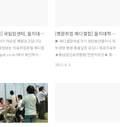
종합병원 응급구조사 모집합니다
원시요양병원/전문의초빙★군 분당서울
 청년인턴(간호사) 채용 공
대학교 간호본부 외래 | 서울특별시보라
한의원 수원시청(인계동)함소아
연구코디네이터 연수과정 연수자 ▶ 메디
 메디컬잡바로가기 회사명 모
컬잡바로가기 회사명 모집부문 구분 지역
[병원취업] 국립암센터, 을지대학병원, 강북삼성병원, 서울대학교병원, 대한적십자사 등 채용
[병원취업 메디컬잡] 을지대학병원, 강남세브란스병원, 국립중앙의료원, 단국대학교병원, 한의원 구인구직
 지역 마감 종로의료부 ★충
마감 강남오즈성형외과 수술방 간호조무
병원/일반의or전문의초빙★
사 구함 경력 서울 07/12 여우미의원 간
이미 마감된 채용공고입니다.
▶ 메디컬잡바로가기 청담동안클리닉 피
08/12 종로의료부 ★경기도파
호조무사모집 무관 부산 07/13 the조은
채용정보는 의료취업포털 메디컬
부성형 병원 총괄실장 모십니 종로의료부
요양병원/전문의초빙★ 무관
치과 치과리셉션 무관 경기 07/12 종로의
aljob.co.kr)에서 확인하시기
★충남금산요양병원/전문의초빙★ 종로
12 종로의료부 ▣종로의료부(전
료부 ★충북제천요양병원/일반의or전문
 ▶ 메디컬잡바로가기 국립암센
의료부 ★경기도시흥시요양병원/전문의
.
2013. 6. 3.
한의사구인구직..
의초빙★ 무관 충..
채용공고 | 을지대학병원 직원
초 대한적십자사 인천병원장 공개모집(재
종합건진센터 시간 강북삼성병
공고) 현대중공업(주 부속의원 의사 모집
과(초음파) 전문의 초 강북삼
을지대학병원 전문의 모집공고(종합건진
SDI부속의원 전문의 초빙 서
센터 오세원성형외과 성형외과 간호사및
 촉탁직 채용 공고(안과, 응
간호조무사를 코비한의원 코비한의원 강
안클리닉 피부성형 병원 총괄실
서점에서 탕전실 강남세브란스병 전공약
 동서한의원 한의원에서 근무하
사(약제팀) 모집 국립중앙의료원 2013년
십니 강북삼성병원 심장초음파
도 임상간호사 인턴십 의료법인경천의 수
(서울종합 분당서울대학교
술실(정형외과) 어시스트 채 ▶ 메디컬잡