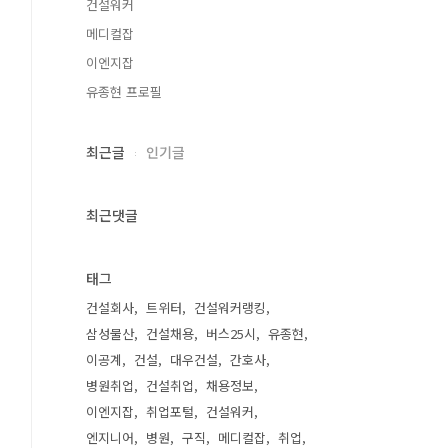
건설워커
메디컬잡
이엔지잡
유종현 프로필
최근글
인기글
최근댓글
태그
건설회사
트위터
건설워커랭킹
삼성물산
건설채용
버스25시
유종현
이공계
건설
대우건설
간호사
병원취업
건설취업
채용정보
이엔지잡
취업포털
건설워커
엔지니어
병원
구직
메디컬잡
취업