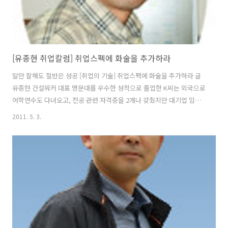
[유종현 취업칼럼] 취업스펙에 화술을 추가하라
말만 잘해도 절반은 성공 [취업의 기술] 취업스펙에 화술을 추가하라 글
유종현 건설워커 대표 명문대를 우수한 성적으로 졸업한 K씨는 외국으로
어학연수도 다녀오고, 전공 관련 자격증을 2개나 갖췄지만 대기업 입사
시험에서 번번이 떨어졌다. 그는 자신이 실패한 이유가 면접 때문이라고
2011. 5. 3.
털어놨다. 평소 수줍음을 많이 타는 K씨는 낯선 사람 앞에서는 말을 우물
거리고 제대로 자기표현을 하지 못했다. 한 취업포털에 따르면 구직자
10명 중 6명은 면접시 극도로 긴장하거나 불안감을 느끼는 면접공포증
을 경험한 것으로 조사됐다. 면접은 누구나 긴장하는 상황이긴 하나 면접
공포가 심한 사람에게는 고문에 가깝다. 면접관 앞에 앉는 순간 머릿속이
하얗게 텅 비어 버리는가 하면, 평소 생각과는 전혀 다르게 횡설수설하기
도 한다. 면접..