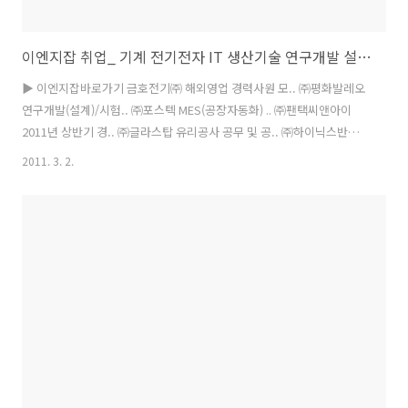
이엔지잡 취업_ 기계 전기전자 IT 생산기술 연구개발 설계직 엔지니어 구인정보
▶ 이엔지잡바로가기 금호전기㈜ 해외영업 경력사원 모.. ㈜평화발레오
연구개발(설계)/시험.. ㈜포스텍 MES(공장자동화) .. ㈜팬택씨앤아이
2011년 상반기 경.. ㈜글라스탑 유리공사 공무 및 공.. ㈜하이닉스반도
체 2011년 대졸 신입.. ㈜KCC 2011년 대졸 인턴.. 삼영전자공업㈜ 생산
2011. 3. 2.
직 사원모집 한미IT㈜ 각 부문 경력사원 모.. LS산전㈜ 자동차 전장 사업
부 .. 도요엔지니어링㈜ 신입 및 경력 사원 .. 안철수연구소 경력사원 모집
▶ 이엔지잡바로가기 SK이노베이션 분석/차세대 Battery개발 분야 경
력 대전 내일마감 비앤티스페이스㈜ 디자인/공사관리부 신입/경력사원
모집 전체 서울 03/21 금호전기㈜ 해외영업 경력사원 모집[팀장급] 경력
경기 03/13 대구텍㈜ 외자구매(경력) 경력 대구 ..