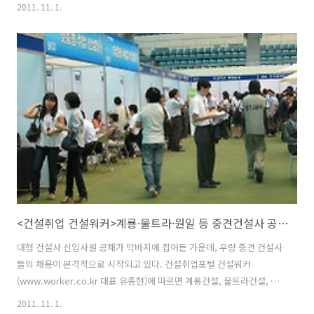
식, 채용공고, 업계동향 등이 포함돼 있습니다. last updated
2011. 11. 1.
2011.11.1(화) ■오늘의 취업팁 & JOB소리 RT @consline 첫인상이
좋은 사람이 면접에서 버벅대면 "긴장했구나!"라고 긍정적인 생각을 하
지만 첫인상이 나쁜 사람이 버벅대면 "쯧쯧~역시 능력부족" 이렇게 부정
적으로 생각한다. #취업 RT @consline 면접의 불편한 진실> “결정되면
바로 연락드리겠습니다”→ 대부분 연락이 안오니까 문제지. #취업 RT
@consline 면접관이 내 얘기에 고개를..
<건설취업 건설워커>계룡·울트라·원일 등 중견건설사 공채 시작
대형 건설사 신입사원 공채가 막바지에 접어든 가운데, 우량 중견 건설사
들의 채용이 본격적으로 시작되고 있다. 건설취업포털 건설워커
(www.worker.co.kr 대표 유종현)에 따르면 계룡건설, 울트라건설, 원
일종합건설, 중흥건설, 동아건설, 대명건설 등 건설구직자들이 관심을
2011. 11. 1.