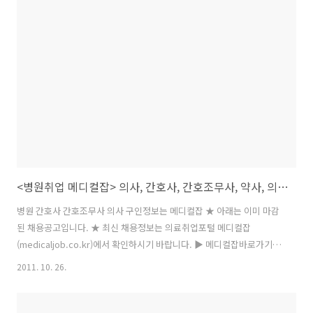
영업/사무직 (11/02) 한국전력기술㈜ 하반기 신입사원 채용 (10/31) 한
화갤러리아 인테리어/기타 (10/30) ㈜신보 해외사업부문 및 전기팀
(10/30) 경남기업㈜ 해외토목부문 경력사원 채용공고 (10/30) 금호건설
2011년 11월 Project 계약직 채 (..
<병원취업 메디컬잡> 의사, 간호사, 간호조무사, 약사, 의료인 구인구직정보
병원 간호사 간호조무사 의사 구인정보는 메디컬잡 ★ 아래는 이미 마감
된 채용공고입니다. ★ 최신 채용정보는 의료취업포털 메디컬잡
(medicaljob.co.kr)에서 확인하시기 바랍니다. ▶ 메디컬잡바로가기
일본병원그룹T 제3회한국간호사 일본병원 채용 순천향대학교 2012년
2011. 10. 26.
전임교원 및 전임의 홍성한방병원 마취통증의학과및신경외과선생님을
닥터포유의원 ★닥터포유의원에서 간호사 및 서울대학교병원 2012년도
전임의(Fello 강북삼성병원 서울건진센터 전문의 초빙 달맞이요양병원