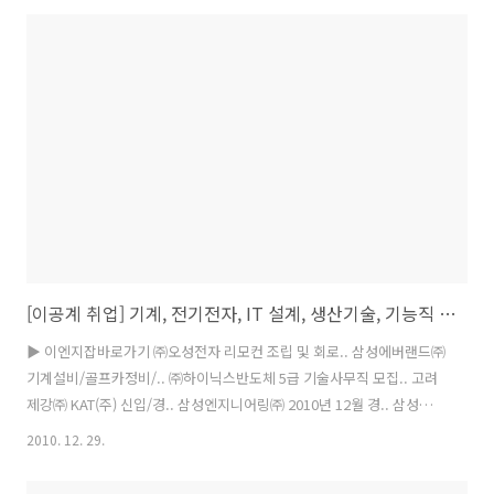
[이공계 취업] 기계, 전기전자, IT 설계, 생산기술, 기능직 연구개발 R&D 엔지니어 구인정보
▶ 이엔지잡바로가기 ㈜오성전자 리모컨 조립 및 회로.. 삼성에버랜드㈜
기계설비/골프카정비/.. ㈜하이닉스반도체 5급 기술사무직 모집.. 고려
제강㈜ KAT(주) 신입/경.. 삼성엔지니어링㈜ 2010년 12월 경.. 삼성
SDS㈜ 부문별 경력채용 공고 CJ제일제당 제약연구소 R&D 연.. ㈜하이
2010. 12. 29.
닉스반도체 광고기획업무 경력사원.. 한국지역난방공사 임원 모집 공고
삼성전자㈜ MSC 서비스 기획,.. 안철수연구소 경력사원 모집 ㈜하이닉