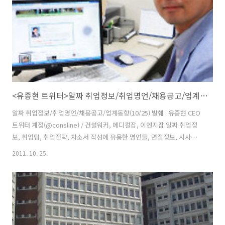
의 홍보·마케팅 활동을 적극 지원할 예정입니다. 주) 대한건설협회에..
<유종현 트위터>알짜 취업정보/취업명언/채용공고/업계동향(10/25)
알짜 취업정보/취업명언/채용공고/업계동향(10/25) 발췌 : 유종현 CEO
트위터 계정(@consline) / 건설워커, 메디컬잡, 이엔지잡 알짜 취업정
보, 취업팁, 취업전략, 자소서 작성에 유용한 명언들, 면접정보, 시사상
식, 채용공고, 업계동향 등이 포함돼 있습니다. last updated
2011. 10. 25.
2011.10.25(화) ■오늘의 취업팁 & JOB소리 대통령이 고졸자 채용 확
대를 잇달아 강조하면서 주요 대기업, 금융권, 공공기관이 고졸 인력 채
용을 확대하고 있죠. 전체 일자리 파이는 그대로인게 문제. #취업 李대통
령 "고졸 채용 더욱 확대돼야" 고졸 채용 장려는 좋은데, '대졸 구직자 기
죽이기'로 몰고가는 것 같아 아쉽네. 고졸 백수 10만 시대, 대졸 '고학력'
백수는 300만 #취업 ■명언&좋은글 모음..