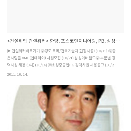
<건설취업 건설워커> 한양, 포스코엔지니어링, PB, 삼성에버랜드, 신한, 현대엠코
▶ 건설워커바로가기 ㈜경도 토목/건축기술자(현장시공) (10/19) ㈜좋
은사람들 VMD(인테리어) 사원모집 (10/21) 삼성에버랜드㈜ 부문별 경
력사원 채용 (9차) (10/16) ㈜효성중공업PG 경력사원 채용공고 (10/21)
㈜오뚜기 토목/건축/전기/전자/도시/안전/기계/기타 (10/20) GS건설㈜
2011. 10. 14.
건축해외영업/국내견적분야 경력 모집(2차) (10/24) 경상북도개발공사
토목/건축/전기/기타 (10/21) 에스알건설㈜ 건축직 공무담당자 (10/21)
㈜아워홈 인테리어디자인/시설컨설팅 (10/17) ㈜한양 2011년 신입사원
공개채용 (10/20) ㈜포스코엔지니어링 2012년 상반기 경력사원 모집
(10/24) 파슨스브링커호프 코리아 건설사업관리 사업비관리분야 모집
(10/31) 건설기술교육원 201..