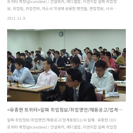
트위터 계정(@consline) / 건설워커, 메디컬잡, 이엔지잡 알짜 취업정
보, 취업팁, 취업전략, 자소서 작성에 유용한 명언들, 면접정보, 시사상
식, 채용공고, 업계동향 등이 포함돼 있습니다. last updated
2011. 11. 8.
2011.11.8(금) ■오늘의 취업팁 & JOB소리 RT @consline: 대다수 직
장인이 50세 이전에 퇴직 위기를 느낍니다. 퇴직 이후를 생각하면 눈앞
이 깜깜. 가장 위험한 것은 준비 없이 음식점 창업했다가 퇴직금 다 날리
는 경우죠. #취업 RT @consline 관리직 간부사원 뽑는다며 구인광고.
막상 가보면 투자를 요구하는 경우도 있다. 주로 퇴직자가 먹잇감인데 이
런 회사 안가는 게 뒷탈 없음. #취업 ..
<유종현 트위터>알짜 취업정보/취업명언/채용공고/업계동향(11/4)
알짜 취업정보/취업명언/채용공고/업계동향(11/4) 발췌 : 유종현 CEO
트위터 계정(@consline) / 건설워커, 메디컬잡, 이엔지잡 알짜 취업정