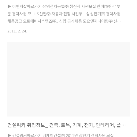
▶ 이엔지잡바로가기 삼영전자공업㈜ 생산직 사원모집 한미IT㈜ 각 부
문 경력사원 모.. LS산전㈜ 자동차 전장 사업부 .. 삼성전기㈜ 경력사원
채용공고 오토에버시스템즈㈜.. 신입 공개채용 도요엔지니어링㈜ 신입
및 경력 사원 .. ㈜퍼시스 2011년 상반기 신.. ㈜KCC 플랜트감리 두산인
2011. 2. 24.
프라코어㈜ 기술원(수지) 설계지.. ㈜하이닉스반도체 상시 2차 신입 반
도.. 안철수연구소 경력사원 모집 한국항공우주연구원 프로젝트연구원
채용공.. ▶ 이엔지잡바로가기 SK이노베이션 분석/차세대 Battery개발
분야 경력 대전 03/03 서울아산병원 시설팀 사무직 모집 전체 서울
03/03 한국기계연구원 별정직 충원(로봇메카트로닉스연구센터) 전체 대
전 02/28 한국기계연구원 별정직 충원(그린카연구센터) 전체 대전
03/0..
건설워커 취업정보_ 건축, 토목, 기계, 전기, 인테리어, 플랜트, 엔지니어링 설비 구인정보
▶ 건설워커바로가기 비케이건설㈜ 2011년 상반기 경력사원 모집