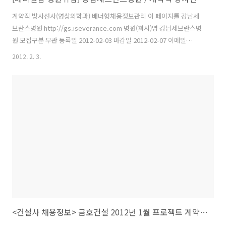
계약직 방사선사(영상의학과) 배너형채용정보관리 이 페이지를 강남세
브란스병원 http://gs.iseverance.com 병원(회사)명 강남세브란스병
원 모집구분 무관 등록일 2012-02-03 마감일 2012-02-07 이메일
sungilza@yuhs.ac 지원 방법 전화문의, 홈페이지 · 모집분야 | 간호/의
2012. 2. 3.
료/행정/기타 · 모집부문 | 영상의학과 · 근무지 | 서울 · 모집인원 | 0 명
· 고용형태 | 계약직 · 자격요건 경력 무관 나이 무관 학력 무관 급여조건
면접시 협의 [채용-강남]강남세브란스병원 계약직 방사선사(영상의학
과) 등록일자 2012-02-01 입사지원작성시유의사항.pdf 강남세브란스
병원 계약직 방사선사 모집 모집내용 강남세브란스병원 계약직원 모집
모집부문 근무부서 지원자격 방사선사 (..
<건설사 채용정보> 금호건설 2012년 1월 프로젝트 계약직 채용 토목시공 - 건설워커