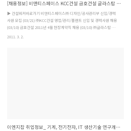
[채용정보] 비앤티스페이스 KCC건설 금호건설 글라스탑 케이디건설 GS건설
▶ 건설워커바로가기 비앤티스페이스㈜ 디자인/공사관리부 신입/경력
사원 모집 (03/21) ㈜KCC건설 영업/관리/플랜트 신입 및 경력사원 채용
(03/10) 금호건설 2011년 4월 현장계약직 채용 (03/10) ㈜글라스탑 유
리공사 공무 및 공사관리 (05/27) 케이디건설㈜ 자금/회계/인사총무 경
2011. 3. 2.
력사원 모집 (03/04) 한국가스안전공사 신입/경력직원 모집 (03/07) 동
인종합건설㈜ 경력 및 신입사원 모집 (03/02) 한국공항공사 건축/토목/
전기/행정 (03/07) 에스에이치바이오㈜ 2011년 상반기 공개채용
(03/05) GS건설㈜ 11년 LNG플랜트 국책과제 Project (03/12) 비케이
건설㈜ 2011년 상반기 경력사원 모집 (05/25) ㈜창조건축 2011년 건축
설계/실내건축 경력사원 모집..
이엔지잡 취업정보_ 기계, 전기전자, IT 생산기술 연구개발직 이공계 엔지니어 구인정보