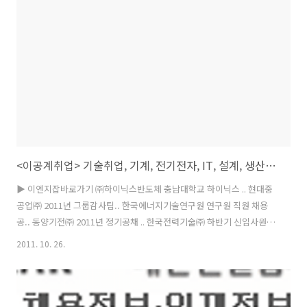
전문의(요양병원)초빙 종로의료부 ★군포시요양병원/내과or가정의 링
크스텝 한국의사 일본진출 세미나 안내 대구가톨릭대학 간호조무사 모
집 (계약직) 호남(전국)의 ·´″°³★ 전국/ 한의사선생 ▶ 메디컬잡바로가
기 회사명 모집부문 구분 지역 마감..
<이공계취업> 기술취업, 기계, 전기전자, IT, 설계, 생산기술,연구개발,엔지니어 구인구직
▶ 이엔지잡바로가기 ㈜하이닉스반도체 충남대학교 하이닉스 .. 현대중
공업㈜ 2011년 그룹감사팀.. 한국에너지기술연구원 연구원 직원 채용
공.. 동양기전㈜ 2011년 정기공채 .. 한국전력기술㈜ 하반기 신입사원 채
용 LG유플러스 2012년 전문연구요.. 고등기술연구원 (신입/경력) 연구
2011. 10. 26.
개.. LG전자㈜ Lighting사업팀.. 효성그룹 2011년 하반기 전.. 삼성전자
㈜ 경력사원 채용공고(무.. 한국남동발전㈜ 2011년도 신입, .. ㈜팬택
2012년 전문학사 .. ▶ 이엔지잡바로가기 대혜건축 공사팀(현장관리) 경
력 전국 10/31 ㈜LG CNS 컨설팅 분야 경력사원 채용 경력 전국 11/06