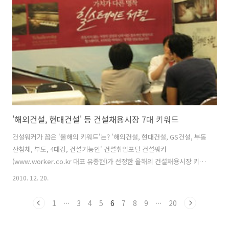
다. ▶ 메디컬잡바로가기 회사명 모집부문 구분 지역 마감 진천성모병원
전분야 모십니다.(상세요강참조) 무관 충북 02/27 OO병원 소아청소년
과 전문의 초빙 무관 경남 01/26 종로의료부 ★서대문구한방병원/재활
의학과초빙★ 무관 서울 01/26 ..
'해외건설, 현대건설' 등 건설채용시장 7대 키워드
건설워커가 꼽은 '올해의 키워드'는? '해외건설, 현대건설, GS건설, 부동
산침체, 부도, 4대강, 건설기능인' 건설취업포털 건설워커
(www.worker.co.kr 대표 유종현)가 선정한 올해의 건설채용시장 키워
드다. 건설워커는 연말을 맞아 올해 건설산업 채용시장에서 최고의 화두
2010. 12. 20.
였던 7대 키워드를 선정, 20일 발표했다. ■해외건설 국내 건설사의 해
외건설 수주는 올해 목표액인 600억 달러를 초과해 700억 달러에 이를
1
···
3
4
5
6
7
8
9
···
20
전망이다. 정부는 2014년 수주 1000억달러, 세계시장 점유율 5위를 목
표로 하고 있다. 그러나 이 같은 양적 성장에도 불구하고 수익률 등 질적