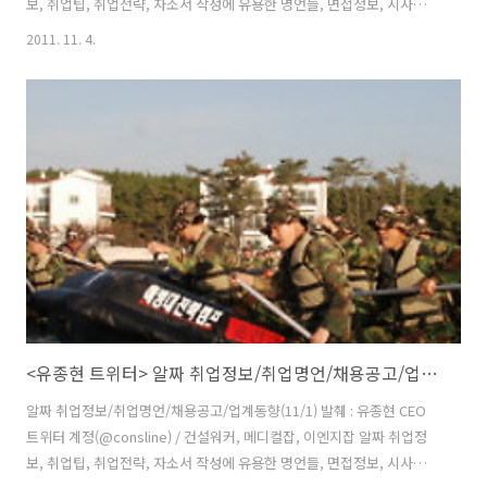
보, 취업팁, 취업전략, 자소서 작성에 유용한 명언들, 면접정보, 시사상
식, 채용공고, 업계동향 등이 포함돼 있습니다. last updated
2011. 11. 4.
2011.11.4(금) ■오늘의 취업팁 & JOB소리 RT @consline: 취업을 위
한 대학생 인맥관리 10계명 http://bit.ly/vORQ9H 인맥관리로 인생의
멘토를 찾는 법 #취업 #국민대 ■명언&좋은글 모음 RT @consline 하
루를 산다는 건/ 살아온 날에 하루를 더하는 것/ 살아 갈 날에서 하루를
빼는 것/ 겸손은 더하고 교만은 빼고/ 사랑은 더하고 미움은 빼고/ 칭찬
은 더하고 꾸중은 빼고/..
<유종현 트위터> 알짜 취업정보/취업명언/채용공고/업계동향(11/1)
알짜 취업정보/취업명언/채용공고/업계동향(11/1) 발췌 : 유종현 CEO
트위터 계정(@consline) / 건설워커, 메디컬잡, 이엔지잡 알짜 취업정
보, 취업팁, 취업전략, 자소서 작성에 유용한 명언들, 면접정보, 시사상