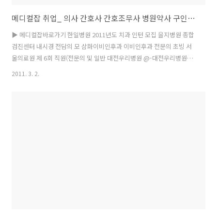
메디컬잡 취업_ 의사 간호사 간호조무사 병원약사 구인정보
▶ 메디컬잡바로가기 한일병원 2011년도 치과 인턴 모집 을지병원 종합
검진센터 내시경 전담의 모 삼화이비인후과 이비인후과 전문의 초빙 서
울의료원 제 6회 직원(전문의 및 일반 대전우리병원 @-대전우리병원
2011년 척 부천성모병원 영상의학과 전문의 | 효인요양병원 요양병원에
2011. 3. 2.
서 의사,한의사샘을 종로의료부 ★강북미아동/한의사초빙★광명시 제
민의료재단 재활의학과 전문의 초빙 고창종합병원 심사 청구 경력자 최
고 우대 분당서울대학교 상시채용공고:간호부, 진료협력 ▶ 메디컬잡바
로가기 회사명 모집부문 구분 지역 마감 종로의료부 ★충북조치원요양
병원/전문의초빙★충남공주요양병/전문의,일반의초빙★ 무관 충북
03/30 종로의료부 ★전북전주시의원/일반의초빙★ 무관 전북 03/30 종
로의료부 ★서대문구양.한방병원/재활의학과초빙★..