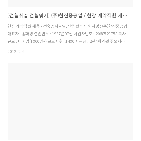
[건설취업 건설워커] (주)한진중공업 / 현장 계약직원 채용 - 건축공사담당, 안전관리자 / 마감일 : 02/10
현장 계약직원 채용 - 건축공사담당, 안전관리자 회사명 : (주)한진중공업
대표자 : 송화영 설립연도 : 1937년07월 사업자번호 : 2068523758 회사
규모 : 대기업(1000명~) 근로자수 : 1400 자본금 : 2천4백억원 주요사업 :
주택건축토목플랜트등 이메일 : recruit@hanjinsc.com 홈페이지 :
2012. 2. 6.
http://www.hanjinsc.com 이 채용정보를: 회사소개 한진중공업은 창
업이래 우리나라 건설의 개척자, 기계산업의 요람으로 불리며 국가기간
산업의 초석을 다지고 건설 한국의 발전에 견인차 역할을 다해오고 있습
니다. 1968년 국내최초의 철골구조 건물인 서울 해운빌딩을 신축한 이래
1970년대 중동 및 동남아 해외건설 시장의 개척자로서, 특히 공항건설분
야의 특화된 기술력과 인..