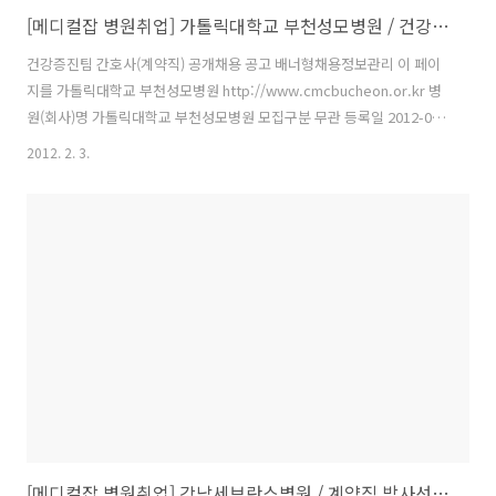
[메디컬잡 병원취업] 가톨릭대학교 부천성모병원 / 건강증진팀 간호사(계약직) 공개채용 공고 / 마감일 : 02/09
건강증진팀 간호사(계약직) 공개채용 공고 배너형채용정보관리 이 페이
지를 가톨릭대학교 부천성모병원 http://www.cmcbucheon.or.kr 병
원(회사)명 가톨릭대학교 부천성모병원 모집구분 무관 등록일 2012-02-
03 마감일 2012-02-09 이메일 cmcin@cmcnu.or.kr 지원 방법 전화문
2012. 2. 3.
의, 홈페이지 · 모집분야 | 간호/의료/행정/기타 · 모집부문 | 기타 · 근
무지 | 경기 · 모집인원 | 0 명 · 고용형태 | 계약직 · 자격요건 경력 무관
나이 무관 학력 무관 급여조건 면접시 협의 건강증진팀 간호사(계약직)
공개채용 공고 1. 모 집 부 문 가. 모집 기관 : 가톨릭대학교 부천성모병원
나. 모집 분야 : 건강증진팀(종합검진, 일반검진) 간호사(계약직) 다. 인
원 : 0명 라..
[메디컬잡 병원취업] 강남세브란스병원 / 계약직 방사선사(영상의학과) / 마감일 : 02/07