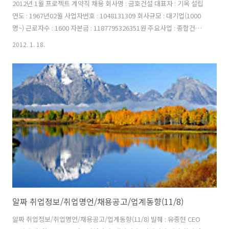
2012년 1월 프로젝트 계약직 채용 회사명 : 금호건설 대표자 : 기옥 설립
연도 : 1967년02월 사업자번호 : 1048131309 회사규모 : 대기업(1000
명~) 근로자수 : 1600 자본금 : 1187795326351원 주요사업 : 종합건설
업 이메일 : elsong1@kumhoenc.com 홈페이지 :
2012. 1. 18.
http://www.kumhoenc.com 이 채용정보를: 금호건설 Project 계약
직 채용 공고 1. 모집분야 및 자격요건 모집분야 근무지 채용인원 자격요
건 토목시공 서울특별시 0명 - 대졸 이상 관련학과 졸업자 - 토목산업기
사 자격증 이상 - 토목시공 경력 5년 이상(과장급) - 토목택지 경력자 우
대 전남 신안군 0명 - 대졸 이상 관련학과 졸업자 - 토목산업기사 자격증
이상 - 토목시공 경..
알짜 취업정보/취업명언/채용공고/업계동향(11/8)
알짜 취업정보/취업명언/채용공고/업계동향(11/8) 발췌 : 유종현 CEO