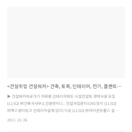
가질만한 알짜 기업들이 경력 및 신입사원 채용을 진행한다. ◆ 계룡건설
(www.krcon.co.kr)이 2011년 하반기 신입사원을 공개 채용한다. 모집
부문은 관리, 건축, 토목, 전기, 설비, 조경직 등이며 9일까지 회사 홈페
이지에서 온라인 입사지원하면 된다. 응시자격은 4년제 정규 대학졸업자
(2011년 졸업자 및 2012년 2월 졸업예정자), 모집 해당학과 전공자, 전
학년 성적평점 B학점 이상이어야 하며 해당분야 자격증 소지자와..
<건설취업 건설워커> 건축, 토목, 인테리어, 전기, 플랜트, 설계, 구인, 구직, 채용정보
▶ 건설워커바로가기 아워홈 인테리어파트 시설컨설팅 경력사원 모집
(11/02) ㈜건축사사무소건원엔지니.. 건설사업관리(CM)/감리 (11/02)
㈜맥스원이링크 인테리어설계/감리/시공 (11/02) ㈜아이콘트롤스 설계
부문 신입 채용 (10/31) ㈜종합건축사사무소 시건.. 2012년 신입사원 모
2011. 10. 26.
집 (10/31) ㈜롯데리아 KKD사업본.. 점포개발담당 시설담당자 경력채
용 (10/30) 범양건설㈜/범양공조산업.. 건축설비/공조냉동/크린룸/기술