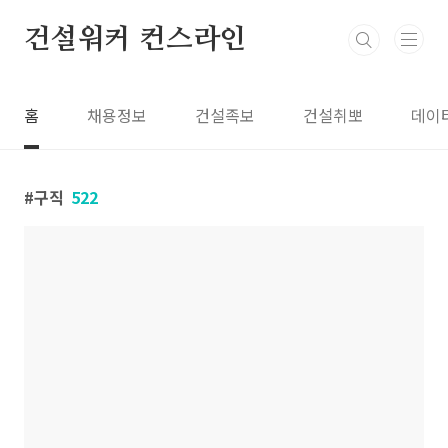
본문 바로가기
건설워커 컨스라인
홈
채용정보
건설족보
건설취뽀
데이
구직
522