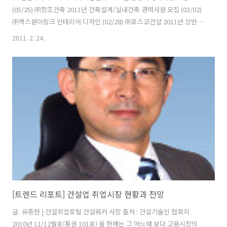
(05/25) ㈜창조건축 2011년 건축설계/실내건축 경력사원 모집 (03/02)
㈜맥스원이링크 인테리어 디자인 (02/28) ㈜포스코건설 2011년 상반기
경력사원 공개 채용 (03/09) SK이노베이션 광학소재 마케팅 분야 경력
2011. 2. 24.
원 모집 (03/04) 한국학중앙연구원 전문직(건축) 교직원 모집 (03/03) 갑
을건설㈜ 해외토목/입찰/건축/해외사업개발 모집 (02/28) ㈜동양건설
산업 전산분야 경력사원 모집 (02/25) ㈜퍼시스 2011년 상반기 신입 및
경력사원 수시 (02/27) 현대아산㈜ 2011년 경력직원(PJT직)채용
(02/25) 이코노믹리뷰 경력기자 채용 (02/28) SK이노베이션 분석/차세
대 Battery개발 분야 (03/..
[트렌드 리포트] 건설업 취업시장 현황과 전망
글. 유종현 | 건설취업포털 건설워커 사장 출처 : 건설기술인 협회지
2010년 11/12월호(통권 101호) 올 한해는 그 어느때 보다 고용시장의