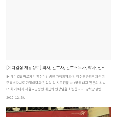
스반도체 ESD 경력사원 모집 ▶ 이엔지잡바로가기 ㈜오성전자 리모컨
조립 및 회로 기능직사원 모집 전체 경북 12/31 ㈜오성전자 H/W,S/W개
발 연구원 모집 안내 전체 서울/경북 01/14 ㈜오성전자 기구개발 및
S/W개발 연구원 모집 전체 경북 01/03 ㈜휴먼텍코리아 2011년..
[메디컬잡 채용정보] 의사, 간호사, 간호조무사, 약사, 전문의, 일반의 구인
▶ 메디컬잡바로가기 홍성한방병원 가정의학과 및 마취통증의학과선 제
주특별자치도 가정의학과 전임의 및 지도전문 OO병원 내과 전문의 초빙
(소화기/내시 서울요양병원 대진의 원장님을 초빙합니다. 강북삼성병원
당뇨전문센터에서 2011년도 풍양의료기상사 의사 및 한의사 초빙 한일
2010. 12. 29.
한의원 간호조무사, 피부관리사님 초빙 종로의료부 ★동두천요양병원/
전문의초빙★광 국립중앙의료원 2011년도 전임의(Fello 창원파티마병
원 호스피스 간호사 채용공고 동의의료원 분야별진료과장님을 초빙합니