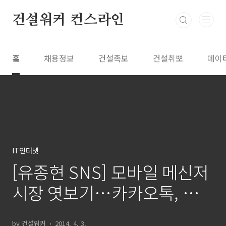
본문 바로가기
건설워커 컨스라인
홈
채용정보
건설족보
건설취뽀
데이
IT인터넷
[유종현 SNS] 모바일 메신저
시장 엿보기…카카오톡, 라
인, 왓츠앱(와츠앱), 위챗
by 건설워커
2014. 4. 3.