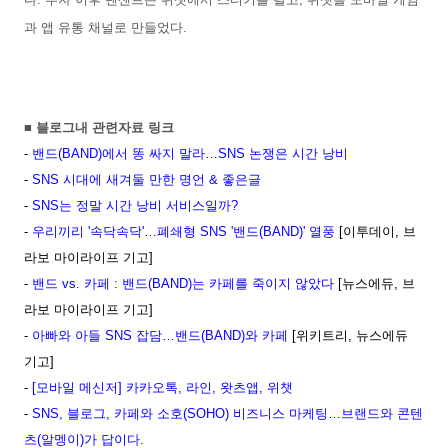
과 앱 유통 채널로 만들었다.
■ 블로그내 관련자료 링크
-
밴드(BAND)에서 똥 싸지 말라…SNS 논쟁은 시간 낭비
-
SNS 시대에 새겨둘 만한 명언 & 좋은글
-
SNS는 정말 시간 낭비 서비스일까
?
-
우리끼리 '속닥속닥'…폐쇄형 SNS '밴드(BAND)' 열풍
[이투데이, 브
라보 마이라이프 기고]
-
밴드 vs. 카페 : 밴드(BAND)는 카페를 죽이지 않았다
[뉴스에듀, 브
라보 마이라이프 기고]
-
아빠와 아들 SNS 잡담…밴드(BAND)와 카페
[위키트리, 뉴스에듀
기고]
-
[모바일 메신저] 카카오톡, 라인, 왓츠앱, 위챗
-
SNS, 블로그, 카페와 소호(SOHO) 비즈니스 마케팅…브랜드와 콘텐
츠(알멩이)가 답이다.