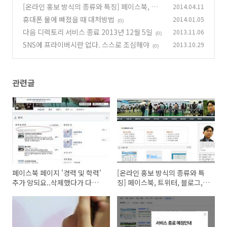
제했다가 다시 추가??
[온라인 홍보 방식의 종류와 특징] 페이스북, 트
2014.04.11
(2)
위터, 블로그, 언론보도, UCC, 키워드마케팅, 소
휴대폰 물에 빠졌을 때 대처방법
2014.01.05
(0)
셜커머스
(0)
다음 디렉토리 서비스 종료 2013년 12월 5일
2013.11.06
(0)
SNS에 프라이버시란 없다. 스스로 조심해야
2013.10.29
(0)
관련글
페이스북 페이지 '경력 및 학력'
[온라인 홍보 방식의 종류와 특
추가 앙되요..삭제했다가 다시
징] 페이스북, 트위터, 블로그,
추가??
언론보도, UCC, 키워드마케팅,
소셜커머스