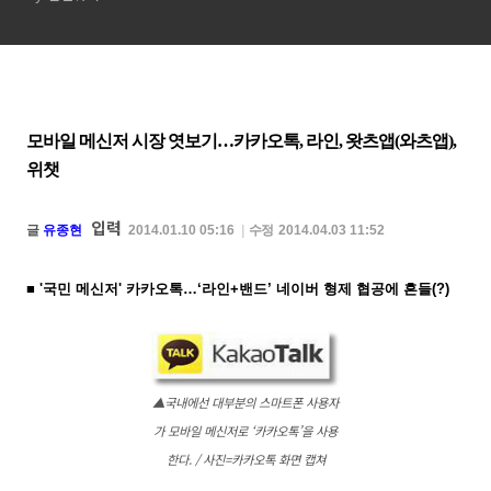
모바일 메신저 시장 엿보기…카카오톡, 라인, 왓츠앱(와츠앱),
위챗
입력
글
유종현
2014.01.10 05:16
|
수정
2014.04.03 11:52
■ '국민 메신저' 카카오톡…‘라인+밴드’ 네이버 형제 협공에 흔들(?)
▲국내에선 대부분의 스마트폰 사용자
가 모바일 메신저로 ‘카카오톡’을 사용
한다. / 사진=카카오톡 화면 캡쳐