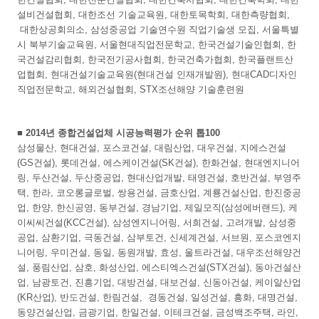
설비건설협회, 대한조선 기술교육원, 대한토목학회, 대한측량협회,
대한상공회의소, 삼성중공업 기술연수원 직업기술생 모집, 서울특별
시 북부기술교육원, 서울현대직업전문학교, 한국건설기술인협회, 한
국건설감리협회, 한국전기공사협회, 한국건축가협회, 한국플랜트산
업협회, 현대건설기술교육원(현대건설 인재개발원), 현대CAD디자인
직업전문학교, 해외건설협회, STX조선해양 기술훈련원
■ 2014년 종합건설업체 시공능력평가 순위 톱100
삼성물산, 현대건설, 포스코건설, 대림산업, 대우건설, 지에스건설
(GS건설), 롯데건설, 에스케이건설(SK건설), 한화건설, 현대엔지니어
링, 두산건설, 두산중공업, 현대산업개발, 태영건설, 호반건설, 부영주
택, 한라, 코오롱글로벌, 쌍용건설, 금호산업, 계룡건설산업, 한진중공
업, 한양, 한신공영, 동부건설, 경남기업, 제일모직(삼성에버랜드), 케
이씨씨건설(KCC건설), 삼성엔지니어링, 서희건설, 고려개발, 삼성중
공업, 삼환기업, 극동건설, 삼부토건, 신세계건설, 서브원, 포스코엔지
니어링, 우미건설, 동일, 동원개발, 효성, 울트라건설, 대우조선해양건
설, 풍림산업, 삼호, 화성산업, 에스티엑스건설(STX건설), 동아건설산
업, 남광토건, 진흥기업, 대방건설, 대보건설, 신동아건설, 케이알산업
(KR산업), 반도건설, 한림건설, 경동건설, 일성건설, 흥화, 대명건설,
동양건설산업, 금광기업, 한일건설, 이테크건설, 금성백조주택, 라인,