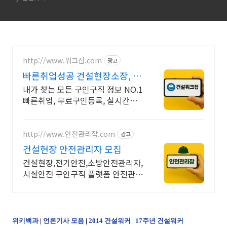
http://www.워크잡.com
광고
빠른취업성공 건설현장소장, 경
비원, 건축인부, 노가다
내가 찾는 모든 구인구직 정보 NO.1
빠른취업, 무료구인등록, 실시간채
용
http://www.안전관리잡.com
광고
건설현장 안전관리자 모집
건설현장,전기안전,소방안전관리자,
시설안전 구인구직 플랫폼 안전관리
잡
위키백과
|
언론기사 모음
|
2014 건설워커
|
17주년 건설워커