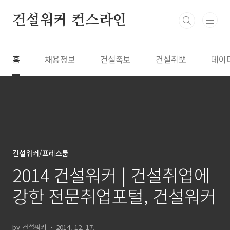
본문 바로가기
건설워커 컨스라인
홈
채용정보
건설족보
건설취뽀
데이
건설워커/프레스룸
2014 건설워커 | 건설취업에
강한 전문취업포털, 건설워커
by 건설워커
2014. 12. 17.