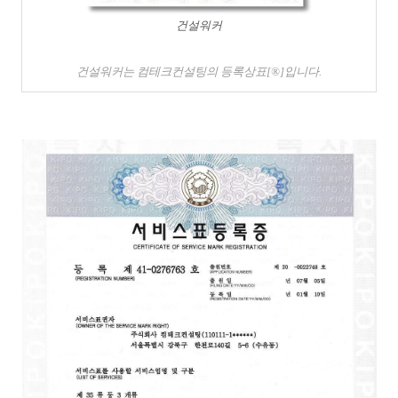
건설워커
건설워커는 컴테크컨설팅의 등록상표[®]입니다.