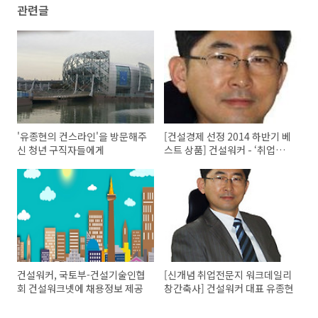
관련글
'유종현의 컨스라인'을 방문해주
[건설경제 선정 2014 하반기 베
신 청년 구직자들에게
스트 상품] 건설워커 - ‘취업포
털’
건설워커, 국토부-건설기술인협
[신개념 취업전문지 워크데일리
회 건설워크넷에 채용정보 제공
창간축사] 건설워커 대표 유종현