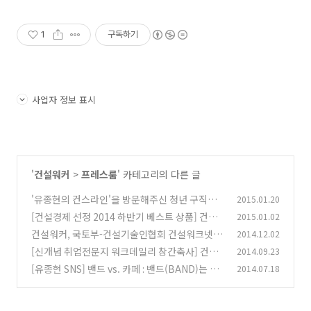
1
구독하기
사업자 정보 표시
'
건설워커
>
프레스룸
' 카테고리의 다른 글
'유종현의 컨스라인'을 방문해주신 청년 구직자
2015.01.20
들에게
[건설경제 선정 2014 하반기 베스트 상품] 건설
2015.01.02
(0)
워커 - ‘취업포털’
건설워커, 국토부-건설기술인협회 건설워크넷에
2014.12.02
(0)
채용정보 제공
[신개념 취업전문지 워크데일리 창간축사] 건설
2014.09.23
(0)
워커 대표 유종현
[유종현 SNS] 밴드 vs. 카페 : 밴드(BAND)는 카
2014.07.18
(0)
페를 죽이지 않았다
(0)