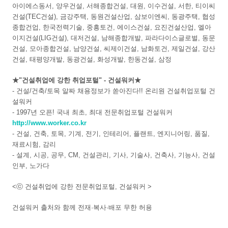
아이에스동서, 양우건설, 서해종합건설, 대원, 이수건설, 서한, 티이씨
건설(TEC건설), 금강주택, 동원건설산업, 삼보이엔씨, 동광주택, 협성
종합건업, 한국전력기술, 중흥토건, 에이스건설, 요진건설산업, 엘아
이지건설(LIG건설), 대저건설, 남해종합개발, 파라다이스글로벌, 동문
건설, 모아종합건설, 남양건설, 씨제이건설, 남화토건, 제일건설, 강산
건설, 태평양개발, 동광건설, 화성개발, 한동건설, 삼정
★"건설취업에 강한 취업포털" - 건설워커★
- 건설/건축/토목 알짜 채용정보가 쏟아진다!! 온리원 건설취업포털 건
설워커
- 1997년 오픈! 국내 최초, 최대 전문취업포털 건설워커
http://www.worker.co.kr
- 건설, 건축, 토목, 기계, 전기, 인테리어, 플랜트, 엔지니어링, 품질,
재료시험, 감리
- 설계, 시공, 공무, CM, 건설관리, 기사, 기술사, 건축사, 기능사, 건설
인부, 노가다
<ⓒ 건설취업에 강한 전문취업포털, 건설워커 >
건설워커 출처와 함께 전재·복사·배포 무한 허용