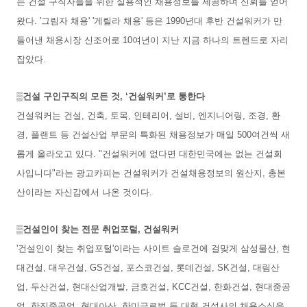
는 건설 구직자들을 위한 실용적인 채용정보를 제공하며 신뢰를 얻어
왔다. '그림자 채용' '게릴라 채용' 등은 1990년대 후반 건설워커가 만
들어낸 채용시장 신조어로 10여년이 지난 지금 하나의 트렌드로 자리
잡았다.
▒건설 구인구직의 모든 것, ‘건설워커’로 통한다
건설워커는 건설, 건축, 토목, 인테리어, 설비, 엔지니어링, 조경, 환
경, 플랜트 등 건설산업 부문의 특화된 채용정보가 매일 500여건씩 새
롭게 올라오고 있다. "건설워커에 없다면 대한민국에는 없는 건설회
사입니다"라는 광고카피는 건설워커가 건설채용정보의 원산지, 총본
산이라는 자신감에서 나온 것이다.
▒건설인이 찾는 전문 취업포털, 건설워커
'건설인이 찾는 취업포털'이라는 사이트 슬로건에 걸맞게 삼성물산, 현
대건설, 대우건설, GS건설, 포스코건설, 롯데건설, SK건설, 대림산
업, 두산건설, 현대산업개발, 금호건설, KCC건설, 한화건설, 현대중공
업, 한진중공업, 현대아산, 한미글로벌 등 대형 건설사의 채용소식을