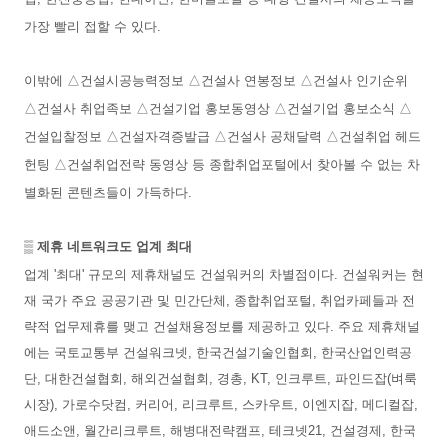
가장 빨리 접할 수 있다.
이밖에 △건설시공능력정보 △건설사 연봉정보 △건설사 인기순위
△건설사 취업족보 △건설기업 홍보동영상
△건설기업 홍보소식
△
건설입찰정보
△건설자격증발급 △건설사 공채달력 △건설취업 헤드
헌팅 △건설취업전략 동영상 등 종합취업포털에서 찾아볼 수 없는 차
별화된 콘텐츠들이 가득하다.
▒ 제휴 네트워크도 업계 최대
업계 '최대' 규모의 제휴채널도 건설워커의 차별점이다. 건설워커는 현
재 국가 주요 공공기관 및 민간단체, 종합취업포털, 취업카페들과 전
략적 업무제휴를 맺고 건설채용정보를 제공하고 있다. 주요 제휴채널
에는 국토교통부 건설워크넷, 한국건설기술인협회, 한국산업인력공
단, 대한건설협회, 해외건설협회, 경총, KT, 인크루트, 파인드잡(벼룩
시장), 가로수닷컴, 커리어, 리크루트, 스카우트, 이엔지잡, 메디컬잡,
애드소앤, 월간리크루트, 해병대전략캠프, 테크넷21, 건설경제, 한국