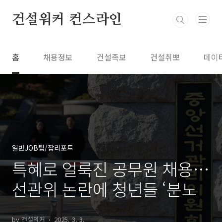
본문 바로가기
건설워커 컨스라인
홈
채용정보
건설족보
건설취뽀
데이
일반JOB팁/잡리포트
특혜로 얼룩진 공무원 채용…
선관위 논란에 청년들 ‘분노
by 건설워커
2025. 3. 3.