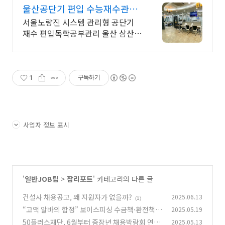
울산공단기 편입 수능재수관리
공단기 경단기 관리형 독학관
서울노량진 시스템 관리형 공단기
재수 편입독학공부관리 울산 삼산점
신정점 무거점
1
구독하기
사업자 정보 표시
'
일반JOB팁
>
잡리포트
' 카테고리의 다른 글
건설사 채용공고, 왜 지원자가 없을까?
2025.06.13
(1)
“고액 알바의 함정” 보이스피싱 수금책·환전책
2025.05.19
될 수도
50플러스재단, 6월부터 중장년 채용박람회 연
2025.05.13
(0)