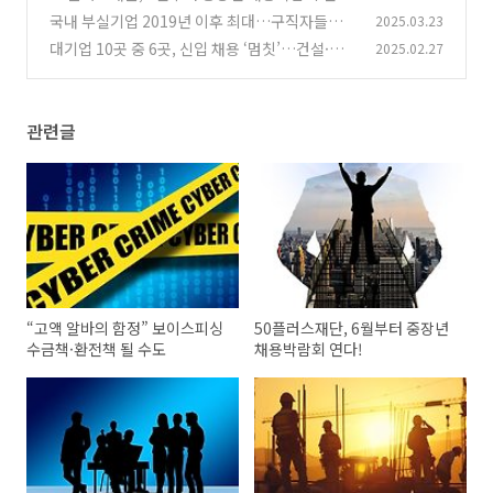
다!
국내 부실기업 2019년 이후 최대…구직자들이
2025.03.23
(1)
유념해야 할 점
대기업 10곳 중 6곳, 신입 채용 ‘멈칫’…건설·철
2025.02.27
(3)
강 업계 직격탄
(1)
관련글
“고액 알바의 함정” 보이스피싱
50플러스재단, 6월부터 중장년
수금책·환전책 될 수도
채용박람회 연다!