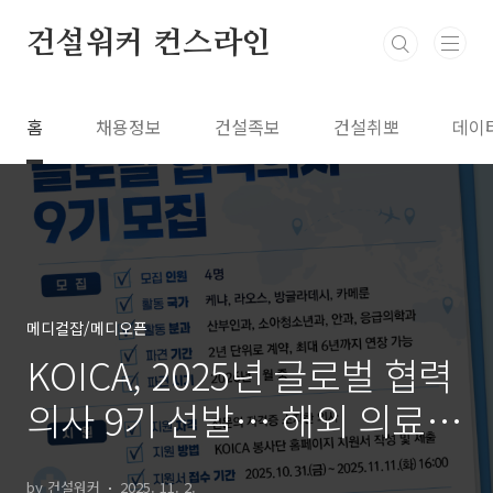
본문 바로가기
건설워커 컨스라인
홈
채용정보
건설족보
건설취뽀
데이
메디컬잡/메디오픈
KOICA, 2025년 글로벌 협력
의사 9기 선발… 해외 의료봉
사로 세계와 함께하는 의사
by 건설워커
2025. 11. 2.