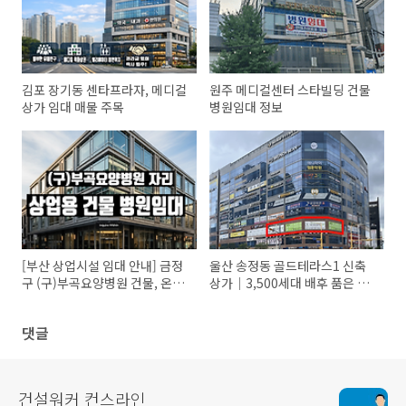
김포 장기동 센타프라자, 메디컬
원주 메디컬센터 스타빌딩 건물
상가 임대 매물 주목
병원임대 정보
[부산 상업시설 임대 안내] 금정
울산 송정동 골드테라스1 신축
구 (구)부곡요양병원 건물, 온천
상가｜3,500세대 배후 품은 의
장역 인근 핵심 입지!
료기관 특화 입지
댓글
건설워커 컨스라인