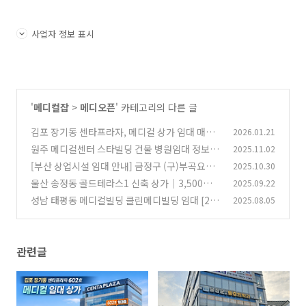
사업자 정보 표시
'
메디컬잡
>
메디오픈
' 카테고리의 다른 글
김포 장기동 센타프라자, 메디컬 상가 임대 매물
2026.01.21
주목
원주 메디컬센터 스타빌딩 건물 병원임대 정보
2025.11.02
(0)
[부산 상업시설 임대 안내] 금정구 (구)부곡요양
2025.10.30
(1)
병원 건물, 온천장역 인근 핵심 입지!
울산 송정동 골드테라스1 신축 상가｜3,500세대
2025.09.22
(0)
배후 품은 의료기관 특화 입지
성남 태평동 메디컬빌딩 클린메디빌딩 임대 [2·5
2025.08.05
(2)
·10층]
(6)
관련글