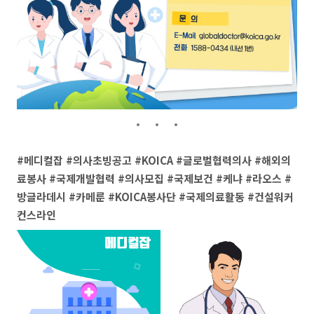
#메디컬잡 #의사초빙공고 #KOICA #글로벌협력의사 #해외의
료봉사 #국제개발협력 #의사모집 #국제보건 #케냐 #라오스 #
방글라데시 #카메룬 #KOICA봉사단 #국제의료활동 #건설워커
컨스라인