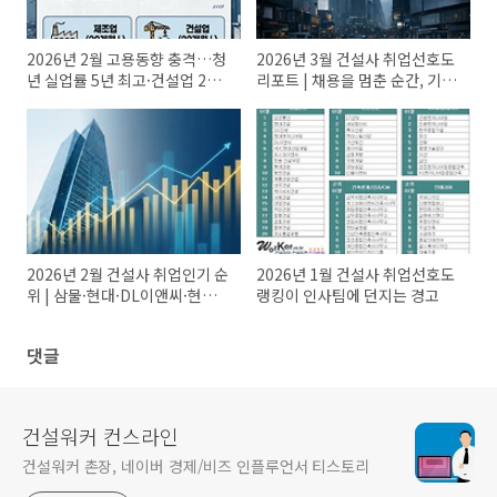
2026년 2월 고용동향 충격…청
2026년 3월 건설사 취업선호도
년 실업률 5년 최고·건설업 22
리포트 | 채용을 멈춘 순간, 기업
개월 연속 감소
순위도 멈춘다
2026년 2월 건설사 취업인기 순
2026년 1월 건설사 취업선호도
위 | 삼물·현대·DL이앤씨·현엔
랭킹이 인사팀에 던지는 경고
·GS 순
댓글
건설워커 컨스라인
건설워커 촌장, 네이버 경제/비즈 인플루언서 티스토리