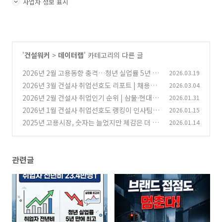
사업자 정보 표시
'
건설워커
>
데이터랩
' 카테고리의 다른 글
2026년 2월 고용동향 충격…청년 실업률 5년 최
2026.03.19
고·건설업 22개월 연속 감소
2026년 3월 건설사 취업선호도 리포트 | 채용을
2026.03.04
(0)
멈춘 순간, 기업 순위도 멈춘다
2026년 2월 건설사 취업인기 순위 | 삼물·현대·
2026.01.31
(0)
DL이앤씨·현엔·GS 순
2026년 1월 건설사 취업선호도 랭킹이 인사팀에
2026.01.15
(1)
던지는 경고
2025년 고용시장, 숫자는 늘었지만 체감은 더 차
2026.01.14
(0)
가웠다
(0)
관련글