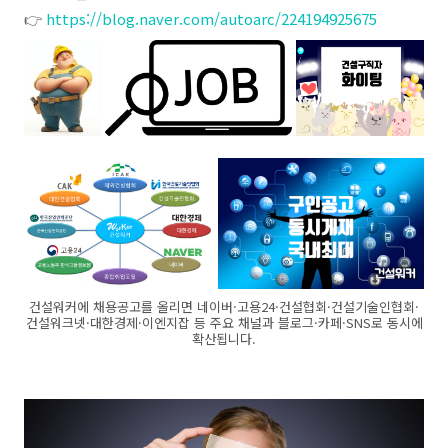
👉
https://blog.naver.com/autoarc/224194925675
건설워커에 채용공고를 올리면 네이버·고용24·건설협회·건설기술인협회·
건설워크넷·대한경제·이엔지잡 등 주요 채널과 블로그·카페·SNS로 동시에
확산됩니다.