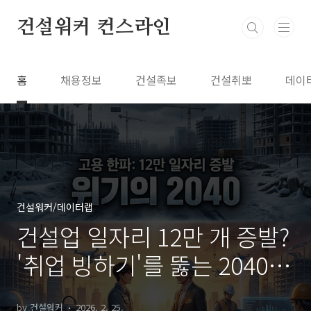
본문 바로가기
건설워커 컨스라인
홈
채용정보
건설족보
건설취뽀
데이
건설워커/데이터랩
건설업 일자리 12만 개 증발?
'취업 빙하기'를 뚫는 2040
생존 전략
by 건설워커
2026. 2. 25.