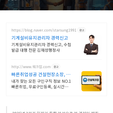
https://blog.naver.com/starsung1991
광고
기계설비유지관리자 경력신고
기계설비유지관리자 경력신고, 수첩
발급 대행 전문 김재성행정사
http://www.워크잡.com
광고
빠른취업성공 건설현장소장, 경
비원, 건축인부, 노가다
내가 찾는 모든 구인구직 정보 NO.1
빠른취업, 무료구인등록, 실시간채
용