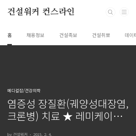
본문 바로가기
건설워커 컨스라인
홈
채용정보
건설족보
건설취뽀
데이
메디컬잡/건강의학
염증성 장질환(궤양성대장염,
크론병) 치료 ★ 레미케이드
(성분명:인플릭시맙)
by 건설워커
2015. 2. 4.