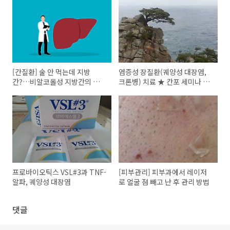
[간질환] 술 안 먹는데 지방
염증성 장질환(궤양성 대장염,
간?…비알코올성 지방간의 원인
크론병) 치료 ★ 칸포 세미나 아
과 치료
마노 원장 Q&A
프로바이오틱스 VSL#3과 TNF-
[피부관리] 피부과에서 레이저
알파, 궤양성 대장염
로 얼굴 점 빼고 난 후 관리 방법
댓글