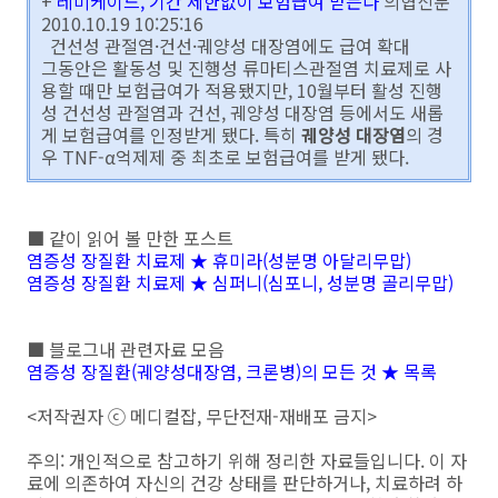
+
레미케이드, 기간 제한없이 보험급여 받는다
의협신문
2010.10.19 10:25:16
건선성 관절염·건선·궤양성 대장염에도 급여 확대
그동안은 활동성 및 진행성 류마티스관절염 치료제로 사
용할 때만 보험급여가 적용됐지만, 10월부터 활성 진행
성 건선성 관절염과 건선, 궤양성 대장염 등에서도 새롭
게 보험급여를 인정받게 됐다. 특히
궤양성 대장염
의 경
우 TNF-α억제제 중 최초로 보험급여를 받게 됐다.
■ 같이 읽어 볼 만한 포스트
염증성 장질환 치료제 ★ 휴미라(성분명 아달리무맙)
염증성 장질환 치료제 ★ 심퍼니(심포니, 성분명 골리무맙)
■ 블로그내 관련자료 모음
염증성 장질환(궤양성대장염, 크론병)의 모든 것 ★ 목록
<저작권자 ⓒ 메디컬잡, 무단전재-재배포 금지>
주의: 개인적으로 참고하기 위해 정리한 자료들입니다. 이 자
료에 의존하여 자신의 건강 상태를 판단하거나, 치료하려 하