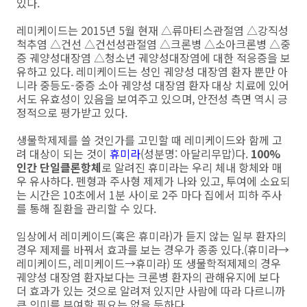
있다.
레미케이드는 2015년 5월 현재 △류마티스관절염 △강직성
척추염 △건선 △건선성관절염 △크론병 △소아크론병 △중
증 궤양성대장염 △청소년 궤양성대장염에 대한 적응증을 보
유하고 있다. 레미케이드는 성인 궤양성 대장염 환자 뿐만 아
니라 중등도-중증 소아 궤양성 대장염 환자 대상 치료에 있어
서도 유효성이 있음을 보여주고 있으며, 안전성 측면 역시 긍
정적으로 평가받고 있다.
생물학제제를 쓸 것인가를 고민할 때 레미케이드와 함께 고
려 대상이 되는 것이
휴미라
(성분명: 아달리무맙)다.
100%
인간 단일클론항체
로 알려진 휴미라는 우리 체내 항체와 매
우 유사하다. 펜형과 주사형 제제가 나와 있고, 투여에 소요되
는 시간은 10초에서 1분 사이로 2주 마다 집에서 피하 주사
를 통해 질환을 관리할 수 있다.
임상에서 레미케이드(혹은 휴미라)가 듣지 않는 일부 환자의
경우 제제를 바꿔서 효과를 보는 경우가 종종 있다.(휴미라→
레미케이드, 레미케이드→휴미라) 또 생물학적제제의 경우
궤양성 대장염 환자보다는 크론병 환자의 관해유지에 보다
더 효과가 있는 것으로 알려져 있지만 사람에 따라 다르니까
큰 의미를 부여할 필요는 없을 듯하다.