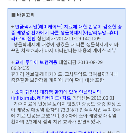
■ 바깥고리
+
인플릭시맙(레미케이드) 치료에 대한 반응이 감소한 중
증 궤양성 환자에서 다른 생물학제제(아달리무맙=휴미
라)로의 전환
청년의사 2014-11-19 14:11:09
생물학제제에 내성이 생겼을 때 다른 생물학제제로 바
꾸면 치료효과가 다시 나타난다는 내용의 케이스 리뷰
+
교차 투약에 보험적용
데일리팜 2013-08-29
06:34:55
휴미라·엔브렐·레미케이드, 교차투약도 급여될까? '4대
중증질환 보장강화 계획'에 급여 확대 대상 포함
+
소아 궤양성 대장염 환자에 있어 인플릭시맙
(Infliximab, 레미케이드) 치료
의협신문 2013.02.01
기존 치료에 반응을 보이지 않았던 중등도-중증 활성 소
아 궤양성 대장염 환자의 73.3%가 인플릭시맙 투여 8주
에 치료 반응을 보였으며, 8주차에 소아 궤양성 대장염
환자의 2/3에서 점막 치유 효과가 발견되었다.