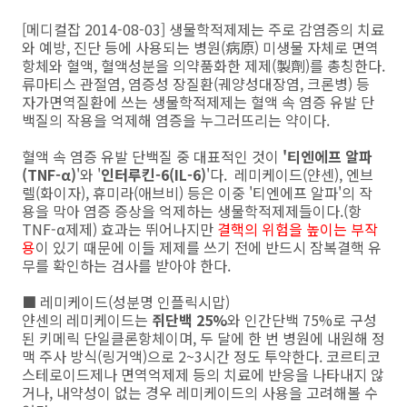
[메디컬잡 2014-08-03] 생물학적제제는 주로 감염증의 치료
와 예방, 진단 등에 사용되는 병원(病原) 미생물 자체로 면역
항체와 혈액, 혈액성분을 의약품화한 제제(製劑)를 총칭한다.
류마티스 관절염, 염증성 장질환(궤양성대장염, 크론병) 등
자가면역질환에 쓰는 생물학적제제는 혈액 속 염증 유발 단
백질의 작용을 억제해 염증을 누그러뜨리는 약이다.
혈액 속 염증 유발 단백질 중 대표적인 것이
'티엔에프 알파
(TNF-α)
'와 '
인터루킨-6(IL-6)
'다. 레미케이드(얀센), 엔브
렐(화이자), 휴미라(애브비) 등은 이중 '티엔에프 알파'의 작
용을 막아 염증 증상을 억제하는 생물학적제제들이다.(항
TNF-α제제) 효과는 뛰어나지만
결핵의 위험을 높이는 부작
용
이 있기 때문에 이들 제제를 쓰기 전에 반드시 잠복결핵 유
무를 확인하는 검사를 받아야 한다.
■ 레미케이드(성분명 인플릭시맙)
얀센의 레미케이드는
쥐단백 25%
와 인간단백 75%로 구성
된 키메릭 단일클론항체이며, 두 달에 한 번 병원에 내원해 정
맥 주사 방식(링거액)으로 2~3시간 정도 투약한다. 코르티코
스테로이드제나 면역억제제 등의 치료에 반응을 나타내지 않
거나, 내약성이 없는 경우 레미케이드의 사용을 고려해볼 수