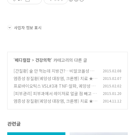
사업자 정보 표시
'
메디컬잡
>
건강의학
' 카테고리의 다른 글
[간질환] 술 안 먹는데 지방간?…비알코올성 지
2015.02.08
방간의 원인과 치료
염증성 장질환(궤양성 대장염, 크론병) 치료 ★
2015.02.07
(0)
칸포 세미나 아마노 원장 Q&A
프로바이오틱스 VSL#3과 TNF-알파, 궤양성 대
2015.02.02
(20)
장염
[피부관리] 피부과에서 레이저로 얼굴 점 빼고 난
2015.01.20
(5)
후 관리 방법
염증성 장질환(궤양성 대장염, 크론병) 치료 ★
2014.11.12
(19)
청대 효능, 부작용
(0)
관련글