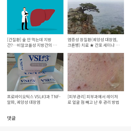
[간질환] 술 안 먹는데 지방
염증성 장질환(궤양성 대장염,
간?…비알코올성 지방간의 원인
크론병) 치료 ★ 칸포 세미나 아
과 치료
마노 원장 Q&A
프로바이오틱스 VSL#3과 TNF-
[피부관리] 피부과에서 레이저
알파, 궤양성 대장염
로 얼굴 점 빼고 난 후 관리 방법
댓글