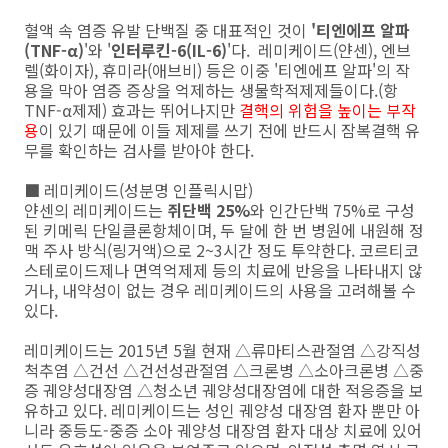
혈액 속 염증 유발 단백질 중 대표적인 것이
'티엔에프 알파
(TNF-α)
'와 '
인터루킨-6(IL-6)
'다. 레미케이드(얀센), 엔브
렐(화이자), 휴미라(애브비) 등은 이중 '티엔에프 알파'의 작
용을 막아 염증 증상을 억제하는 생물학적제제들이다.(항
TNF-α제제) 효과는 뛰어나지만
결핵의 위험을 높이는 부작
용
이 있기 때문에 이들 제제를 쓰기 전에 반드시 잠복결핵 유
무를 확인하는 검사를 받아야 한다.
■ 레미케이드(성분명 인플릭시맙)
얀센의 레미케이드는
쥐단백 25%
와 인간단백 75%로 구성
된 키메릭 단일클론항체이며, 두 달에 한 번 병원에 내원해 정
맥 주사 방식(링거액)으로 2~3시간 정도 투약한다. 코르티코
스테로이드제나 면역억제제 등의 치료에 반응을 나타내지 않
거나, 내약성이 없는 경우 레미케이드의 사용을 고려해볼 수
있다.
레미케이드는 2015년 5월 현재 △류마티스관절염 △강직성
척추염 △건선 △건선성관절염 △크론병 △소아크론병 △중
증 궤양성대장염 △청소년 궤양성대장염에 대한 적응증을 보
유하고 있다. 레미케이드는 성인 궤양성 대장염 환자 뿐만 아
니라 중등도-중증 소아 궤양성 대장염 환자 대상 치료에 있어