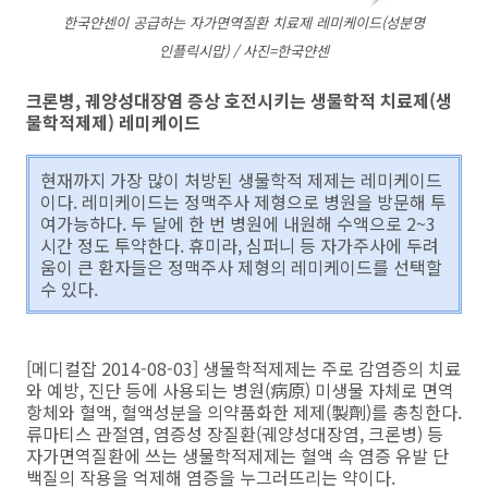
한국얀센이 공급하는 자가면역질환 치료제 레미케이드(성분명
인플릭시맙) / 사진=한국얀센
크론병, 궤양성대장염 증상 호전시키는 생물학적 치료제(생
물학적제제) 레미케이드
현재까지 가장 많이 처방된 생물학적 제제는 레미케이드
이다. 레미케이드는 정맥주사 제형으로 병원을 방문해 투
여가능하다. 두 달에 한 번 병원에 내원해 수액으로 2~3
시간 정도 투약한다. 휴미라, 심퍼니 등 자가주사에 두려
움이 큰 환자들은 정맥주사 제형의 레미케이드를 선택할
수 있다.
[메디컬잡 2014-08-03] 생물학적제제는 주로 감염증의 치료
와 예방, 진단 등에 사용되는 병원(病原) 미생물 자체로 면역
항체와 혈액, 혈액성분을 의약품화한 제제(製劑)를 총칭한다.
류마티스 관절염, 염증성 장질환(궤양성대장염, 크론병) 등
자가면역질환에 쓰는 생물학적제제는 혈액 속 염증 유발 단
백질의 작용을 억제해 염증을 누그러뜨리는 약이다.