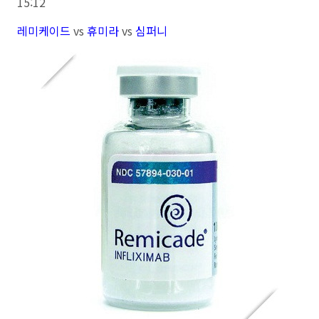
15:12
레미케이드
vs
휴미라
vs
심퍼니