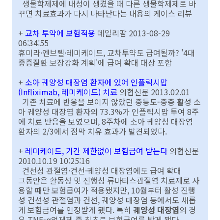
생물학제제에 내성이 생겼을 때 다른 생물학제제로 바
꾸면 치료효과가 다시 나타난다는 내용의 케이스 리뷰
+
교차 투약에 보험적용
데일리팜 2013-08-29
06:34:55
휴미라·엔브렐·레미케이드, 교차투약도 급여될까? '4대
중증질환 보장강화 계획'에 급여 확대 대상 포함
+
소아 궤양성 대장염 환자에 있어 인플릭시맙
(Infliximab, 레미케이드) 치료
의협신문 2013.02.01
기존 치료에 반응을 보이지 않았던 중등도-중증 활성 소
아 궤양성 대장염 환자의 73.3%가 인플릭시맙 투여 8주
에 치료 반응을 보였으며, 8주차에 소아 궤양성 대장염
환자의 2/3에서 점막 치유 효과가 발견되었다.
+
레미케이드, 기간 제한없이 보험급여 받는다
의협신문
2010.10.19 10:25:16
건선성 관절염·건선·궤양성 대장염에도 급여 확대
그동안은 활동성 및 진행성 류마티스관절염 치료제로 사
용할 때만 보험급여가 적용됐지만, 10월부터 활성 진행
성 건선성 관절염과 건선, 궤양성 대장염 등에서도 새롭
게 보험급여를 인정받게 됐다. 특히
궤양성 대장염
의 경
우 TNF-α억제제 중 최초로 보험급여를 받게 됐다.