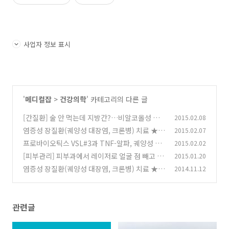
사업자 정보 표시
'
메디컬잡
>
건강의학
' 카테고리의 다른 글
[간질환] 술 안 먹는데 지방간?…비알코올성 지
2015.02.08
방간의 원인과 치료
염증성 장질환(궤양성 대장염, 크론병) 치료 ★
2015.02.07
(0)
칸포 세미나 아마노 원장 Q&A
프로바이오틱스 VSL#3과 TNF-알파, 궤양성 대
2015.02.02
(20)
장염
[피부관리] 피부과에서 레이저로 얼굴 점 빼고 난
2015.01.20
(5)
후 관리 방법
염증성 장질환(궤양성 대장염, 크론병) 치료 ★
2014.11.12
(19)
청대 효능, 부작용
(0)
관련글