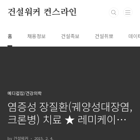
본문 바로가기
건설워커 컨스라인
홈
채용정보
건설족보
건설취뽀
데이
메디컬잡/건강의학
염증성 장질환(궤양성대장염,
크론병) 치료 ★ 레미케이드
(성분명:인플릭시맙)
by 건설워커
2015. 2. 4.