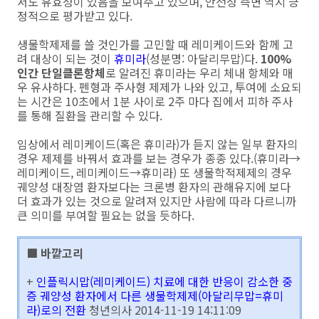
서도 유효성이 있음을 보여주고 있으며, 안전성 측면 역시 긍
정적으로 평가받고 있다.
생물학제제를 쓸 것인가를 고민할 때 레미케이드와 함께 고
려 대상이 되는 것이
휴미라
(성분명: 아달리무맙)다.
100%
인간 단일클론항체
로 알려진 휴미라는 우리 체내 항체와 매
우 유사하다. 펜형과 주사형 제제가 나와 있고, 투여에 소요되
는 시간은 10초에서 1분 사이로 2주 마다 집에서 피하 주사
를 통해 질환을 관리할 수 있다.
임상에서 레미케이드(혹은 휴미라)가 듣지 않는 일부 환자의
경우 제제를 바꿔서 효과를 보는 경우가 종종 있다.(휴미라→
레미케이드, 레미케이드→휴미라) 또 생물학적제제의 경우
궤양성 대장염 환자보다는 크론병 환자의 관해유지에 보다
더 효과가 있는 것으로 알려져 있지만 사람에 따라 다르니까
큰 의미를 부여할 필요는 없을 듯하다.
■ 바깥고리
+
인플릭시맙(레미케이드) 치료에 대한 반응이 감소한 중
증 궤양성 환자에서 다른 생물학제제(아달리무맙=휴미
라)로의 전환
청년의사 2014-11-19 14:11:09