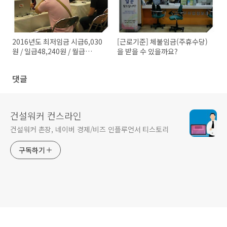
2016년도 최저임금 시급6,030
[근로기준] 체불임금(주휴수당)
원 / 일급48,240원 / 월급
을 받을 수 있을까요?
1,260,270원 ★ 2017년 최저
임금(시급)은?
댓글
건설워커 컨스라인
건설워커 촌장, 네이버 경제/비즈 인플루언서 티스토리
구독하기