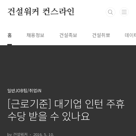
본문 바로가기
건설워커 컨스라인
홈
채용정보
건설족보
건설취뽀
데이
일반JOB팁/취업iN
[근로기준] 대기업 인턴 주휴
수당 받을 수 있나요
by 건설워커
2016. 5. 10.