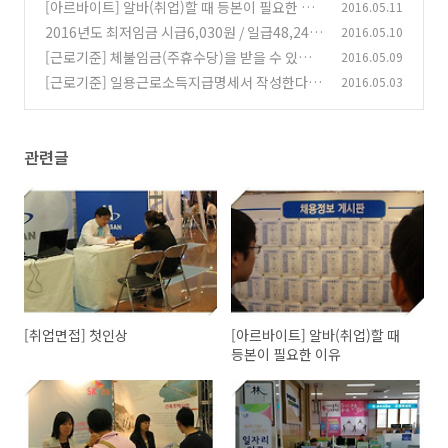
[아르바이트] 알바(취업)할 때 등본이 필요한 이
2016.05.11
유
2016년도 최저임금 시급6,030원 / 일급48,240
2016.05.10
(0)
원 / 월급1,260,270원 ★ 2017년 최저임금(시
[근로기준] 체불임금(주휴수당)을 받을 수 있을
2016.05.09
급)은?
까요?
(0)
[근로기준] 일용근로소득지급명세서 작성한다며
2016.05.03
(0)
개인정보 요구?
(0)
관련글
[취업면접] 첫인상
[아르바이트] 알바(취업)할 때
등본이 필요한 이유