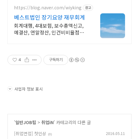
https://blog.naver.com/wiyking
광고
베스트법인 장기요양 재무회계
회계대행, 4대보험, 보수총액신고,
예결산, 연말정산, 인건비비율점검,
전출금확인
4
구독하기
사업자 정보 표시
'
일반JOB팁
>
취업iN
' 카테고리의 다른 글
[취업면접] 첫인상
2016.05.11
(0)