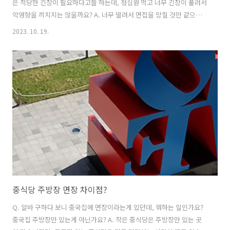
은 적당한 긴장이 필요하다고들 하는데, 청심원 먹고 너무 긴장이 풀려서
악영향을 끼치지는 않을까요? A. 너무 떨려서 면접을 망칠 것만 같으면
청심원을 먹어도 됩니다. 청심원은 의사처방 없이 약국에서 쉽게 구입할
2023. 10. 19.
수 있죠. 청심원을 먹는다고 면접을 망칠 정도로 긴장이 완전히 풀어지지
는 않을 겁니다.​​ 면접 당일에 긴장을 풀 목적이라면 1시간 전에 복용하는
것이 좋다고 합니다. 다만, 청심원이 본인에게 잘 맞는지, 언제쯤 효과가
나타나는지 미리 테스트를 해보는게 좋지 싶습니다. 모레가 면접이면 오
늘 한번 테스트를 해보세요. 건설워커 관련 문서
https://blog.naver.com/workerjob/222754002703 면접 버벅 ..
중식당 주방장 면장 차이점?
Q. 알바 구하다 보니 중국집에 면장이라는게 있던데, 뭐하는 일인가요?
중국집 주방장만 있는게 아닌가요? A. 작은 중식당은 주방장만 있는 곳