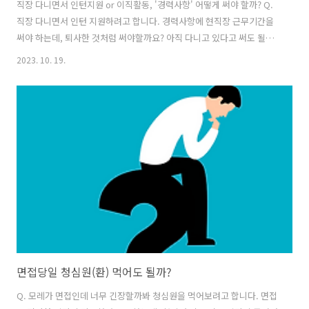
직장 다니면서 인턴지원 or 이직활동, '경력사항' 어떻게 써야 할까? Q.
직장 다니면서 인턴 지원하려고 합니다. 경력사항에 현직장 근무기간을
써야 하는데, 퇴사한 것처럼 써야할까요? 아직 다니고 있다고 써도 될지
모르겠어요. A. 현재 기업에 재직 중이면 재직중이라고 쓰셔야 나중에 문
2023. 10. 19.
제가 없습니다. ​인턴 합격하더라도 현직장에서 정상적인 퇴사처리를 하
고 인턴이나 이직을 해야 하니까요. 만일 직장에 재직 중인 것이 인턴지
원에 문제가 된다면 그런 안내가 있었을 것입니다. 건설워커 건취그알 :
네이버 블로그 (건)설(취)업, (그)것을 (알)려주마! 건취그알 ♡ 건설구인
구직의 모든 것, 건설워커 별책부록 블로그 ♡ 네이버 취업엑스퍼트, 지
식iN 은하신(구인구직사이트1위) blog.naver.com
면접당일 청심원(환) 먹어도 될까?
Q. 모레가 면접인데 너무 긴장할까봐 청심원을 먹어보려고 합니다. 면접