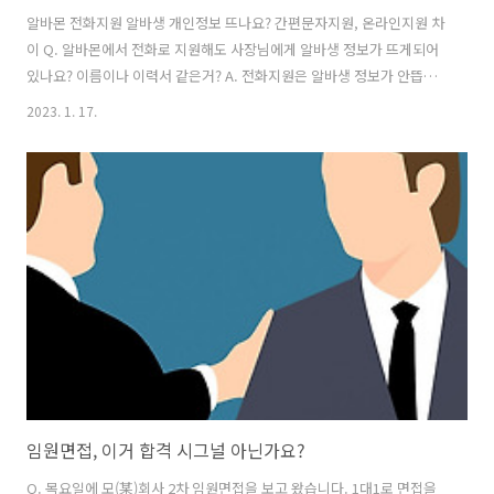
알바몬 전화지원 알바생 개인정보 뜨나요? 간편문자지원, 온라인지원 차
이 Q. 알바몬에서 전화로 지원해도 사장님에게 알바생 정보가 뜨게되어
있나요? 이름이나 이력서 같은거? A. 전화지원은 알바생 정보가 안뜹니
다. 참고로 말씀드리자면, 간편문자지원은 사장님께 알림톡으로 지원내
2023. 1. 17.
용이 뜹니다만 이력서를 첨부하지 않았다면 역시 알바생 정보를 알수 없
습니다. 간편문자지원은 이력서 첨부가 선택사항이며 열람 여부 확인이
불가합니다. 온라인 지원을 하셨다면 이력서 열람여부를 확인할 수 있습
니다. 건설워커 지식iN답변
https://blog.naver.com/workerjob/222789317552 알바○ (간편)
문자지원 했는데, 전화해볼까요? Q.알바 (간편)문자지원 했는데, 전화해
볼까요? 알바 일자리를 구하기 위해 알바..
임원면접, 이거 합격 시그널 아닌가요?
Q. 목요일에 모(某)회사 2차 임원면접을 보고 왔습니다. 1대1로 면접을