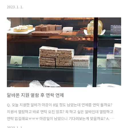
가요? Q. ​왜 전송실패인지는 모르겠으나 알바생을 뽑으면서 번호를 차단
2023. 1. 1.
했을 가능성은 없고요. 구인공고가 마감된 상태가 아니라면 좀더 기다려
보세요. ​다만, 합격통보가 오기 전까지는 계속 다른 알바자리를 알아보는
게 좋습니다. ​그리고 이력서 열람미열람은 정확한 것이 아닙니다. ​아래
건설워커 잡담 블로그 문서 참고하세요.
https://blog.naver.com/workerjob/222967875349 ​ 채용회사가 구
직자 이력서 미열람하는 이유 (입사지원 FAQ) 입사지원 FAQ 구인회사가
구직자 이력서 미..
알바몬 지원 열람 후 연락 언제
Q. 오늘 지원한 알바가 마감이 8일 정도 남았는데 언제쯤 연락 올까요?
지원서 열람하고 바로 연락 오진 않죠? 꼭 하고 싶은 알바인데 열람하고
연락 없길래요ㅠㅠㅠ 마감일이 남았으니 기다려보는게 맞을까요? A. 이
력서가 접수될때마다 하나하나 열람하고 적임자면 바로 연락을 주는 사
2023. 1. 1.