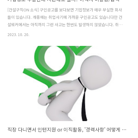
[건설구직ON 소식] 구인공고를 보다보면 기업정보가 매우 부실한 회사
들이 있습니다. 개중에는 취업사기에 가까운 구인공고도 있습니다만 건
설워커에서는 아직까지 그런 사고는 한번도 발생하지 않았습니다. 취업
사기성 구인공고는 전문취업보다는 알바사이트를 통해서 종종 발생하는
2023. 10. 20.
것으로 보입니다. 알바생들이 정규직 취준생에 비해 아무래도 취업사기
에 취약하지 싶습니다. 아무튼, 기업정보가 부실한 곳에 지원하실 때는
최대한 이것저것 계산기를 두드려보고 지원하시기 바랍니다. 구인공고
(기업정보) 부실한 곳에 입사지원해도 될까?
https://blog.naver.com/workerjob/223240655644 #구인공고 #기
업정보 #건취그알 #건설워커 #잡코리아 #사람인 #구인구직사이트 #회
사홈페이지 #지명원 아울러 구인공고에..
직장 다니면서 인턴지원 or 이직활동, '경력사항' 어떻게 써야 할까?