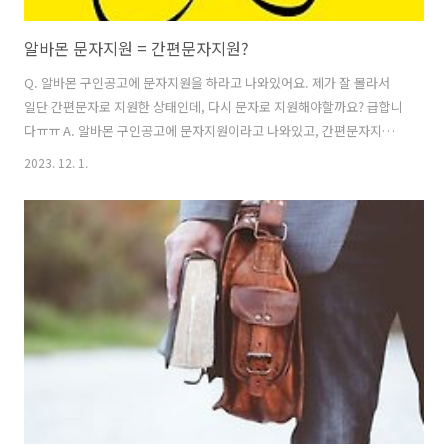
알바몬 문자지원 = 간편문자지원?
Q. 알바몬 구인공고에 문자지원을 하라고 나와있어요. 제가 잘 몰라서
일단 간편문자로 지원한 상태인데, 다시 문자로 지원해야할까요? 급합니
다ㅠㅠ A. 알바몬 구인공고에 문자지원이라고 나와있고, 간편문자지원
을 하셨다면 제대로 지원하신 겁니다. 알바생이 구인공고를 보고 간편문
2023. 12. 1.
자지원을 할 경우 사장님께 카카오 알림톡으로 지원내용이 뜹니다. 따라
서 굳이 문자로 재지원할 이유는 없습니다. 건설워커 네이버 지식iN 채택
답변 발췌 ​https://blog.naver.com/workerjob/222997054363 알바
몬 간편문자지원, 온라인 지원 FAQ 오늘은 알바몬 간편문자지원과 온라
인 지원에 대한 포스팅입니다. 지식iN 은하신(구인구직사이트 1위)으
로... blog.naver.com