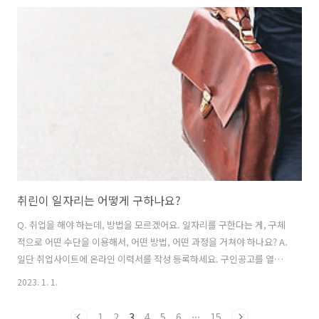
을 담고 있는 경우가 많은데요. 잘못하면 사이버명예훼손죄가 성립될수
있습니다. 사이버명예훼손죄는 누구를 비방할 목적으로 정보통신망을
통하여 공공연하게 "사실 또는 거짓의 사실"을 드러내어 다른 사람의 명
예를 훼손하는 경우입니다. 여기서 중요한 것은 후기 내용이 사실이라 하
더라도 죄가 성립될 수 있다는 겁니다. 누구를 비방할 목적으로 정보통신
망을 통하여 공..
취린이 일자리는 어떻게 구하나요?
Q. 취업을 해야 하는데, 방법을 모르겠어요. 일자리를 구한다는 게, 구체
적으로 어떤 수단을 이용해서, 어떤 방법, 어떤 과정을 거쳐야 하나요? A.
일단 취업사이트에 온라인 이력서를 작성 등록하세요. 구인공고를 열람
하다가 본인이 취업하고 싶은 회사가 보이고 그 회사가 요구하는 스펙도
2023. 1. 1.
갖췄다고 생각하면 입사지원을 합니다. 서류합격통보가 오면 면접 과정
을 거쳐 채용이 되는 거죠. 아래는 비교적 인지도가 높고 검증된 취업사
1
2
3
4
5
6
···
15