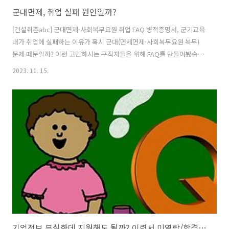
군대면제, 취업 실패 원인일까?
[건설취준abc] 군대면제·사회복무요원 취업 FAQ 병적증명서, 군기교육
내가 취업에 실패하는 이유가 혹시 군대(면제면제·사회복무요원 복무)
문제 때문일까? 이런 고민하시는 구직자들을 위해 FAQ를 만들어봤습니
다. 이 한마디로 정리하겠습니다. "(대기업) 직장인 중에 면제자 참 많더
2023. 11. 15.
라!!" https://blog.naver.com/workerjob/223264170707 군대면제
·사회복무요원 취업 FAQ 병적증명서, 군기교육 오랜 면접관 경험과 지
식을 바탕으로 작성한 내용입니다. 상황에 따라 이견을 가질 수 있으며
모든 면접관... blog.naver.com
기업정보 부실한데 지원해도 될까? 이력서 미열람/합격통보기간 취준상식