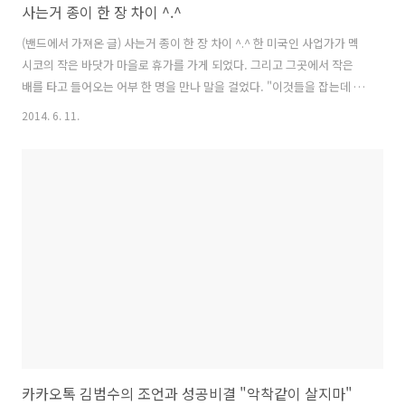
사는거 종이 한 장 차이 ^.^
(밴드에서 가져온 글) 사는거 종이 한 장 차이 ^.^ 한 미국인 사업가가 멕
시코의 작은 바닷가 마을로 휴가를 가게 되었다. 그리고 그곳에서 작은
배를 타고 들어오는 어부 한 명을 만나 말을 걸었다. "이것들을 잡는데 얼
마나 걸리셨어요?" "많이 안 걸렸수다." "그럼 더 많이 잡을 수도 있었겠
2014. 6. 11.
군요. 더 많이 잡으면 돈도 더 많이 벌 수 있지 않아요?" "뭐, 가족들 먹을
정도랑 친구들 나눠줄 정도만 있으면 되는걸." "그럼 남는 시간에는 뭐
하시는데요?" "낮잠 좀 자고, 아이들과도 좀 놀고, 아내와도 좀 놀고, 뭐
그런다오. 저녁에는 마을을 어슬렁거리다 친구들 만나면 포도주도 한 잔
하고, 기타도 치고, 뭐 그러고 보내지요." 이 말을 듣자 미국인 사업가가
웃으며 말했다. "저는 아실지 모르겠지만, ..
카카오톡 김범수의 조언과 성공비결 "악착같이 살지마"