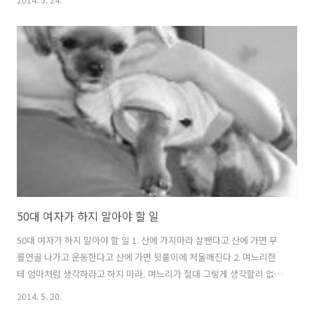
해 어쩌구 프라이버시 보호 어쩌구 하는 사람들에게 한마디. "SNS에 사
생활은 있어도 사생활 보호는 없다" "뒤통수 맞는게 걱정 된다면, 아예
문제가 될 일을 하지 말라" #페이스북 #트위터 #SNS 글. 유종현 건설워
커 대표 유종현은 취업포털 건설워커 대표, 메디컬잡 대표, (주)컴테크컨
설팅의 대표이사로 재직 중이며, 취업전문가, 잡(JOB)칼럼니스트, 뉴스
에듀 고문으로도 활동 중이다..
50대 여자가 하지 말아야 할 일
50대 여자가 하지 말아야 할 일 1. 산에 가지마라 살뺀다고 산에 가면 무
릎연골 나가고 운동한다고 산에 가면 뒷풀이에 저울깨진다 2. 며느리한
테 엄마처럼 생각하라고 하지 마라. 며느리가 절대 그렇게 생각할리 없
다. 당신도 며느리랑 딸은 확실하게 구분 짓지 않는가, 딸한테 엄마 노릇
2014. 5. 20.
이나 잘하라. 3. 지하철에서 자리 양보 받아도 놀라지 마라. 젊은이들 눈