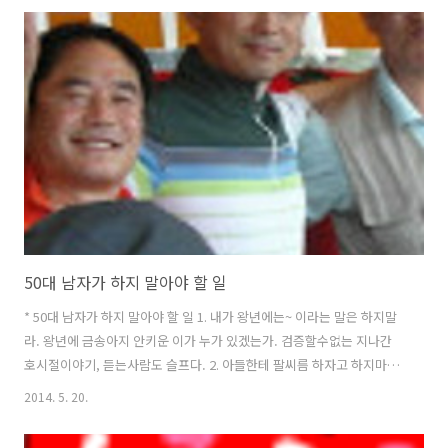
에는 할머니로 보일 수 있다. 고민하지 말고 그냥 앉아라. 얼굴 붉히면서
그냥 서 있는게 더 민망하다. 4. 누가 아줌마라고 부른다고 또는 할머니라
부른다고 화내지마라 그럼 *아가씨*로 부르냐? 5. 일상 생활 별 불편없거
든 생긴대로 살아라 성형수술해도 그 얼굴의 햇살이고 계속되는 보수공
사에 노후자금 날라간다 6. 며느리한테 카카오스토리, 페이스북 친구 ..
50대 남자가 하지 말아야 할 일
* 50대 남자가 하지 말아야 할 일 1. 내가 왕년에는~ 이라는 말은 하지말
라. 왕년에 금송아지 안키운 이가 누가 있겠는가. 검증할수없는 지나간
호시절이야기, 듣는사람도 슬프다. 2. 아들한테 팔씨름 하자고 하지마라.
일부러 져주는 것이다. 아들입장에서는 스릴도 없고 감동도 없다. 3. 혼
2014. 5. 20.
자 산에 가지마라. 갑자기 사고 당할수있다. 4. 등산할때 다른 목적으로
가지마라. 여자와의 만남을 목적으로 가면 안된다. 여자대신 차라리 얼음