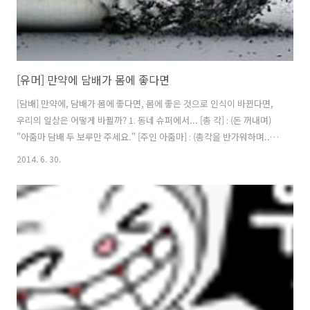
[유머] 만약에 담배가 몸에 좋다면
[담배] 만약에, 담배가 몸에 좋다면, 몸에 좋은 것으로 인식이 바뀐다면,
우리의 일상은 어떻게 바뀔까? 1. 동네 슈퍼에서... [총 각] : (돈 꺼내며)
"아줌마 담배 두 보루만 주세요." [주인 아줌마] : (총각을 반가워하며...)
"아이구, 총각은 나이도 젊은데 매일 담배를 이리 많이 구입하는것 보면,
2014. 6. 30.
몸은 엄청 챙긴다니까..." [총 각] : (뒷 통수 긁으며, 멋쩍은듯.)" 에이~ 겉
보기에만 이렇지 사실 속은 엉망이에요. ㅎㅎ" [주인 아줌마] : (담배 두보
루 건네주며...) "자 여기있어. 많이 피우고 건강해~" 2. 공부하는 자녀의
방... [엄 마] : (근심어린 얼굴로 열심히 공부하는 아들에게) "아들~ 얼굴
이 많이 안 좋아 보인다. 잠시 쉬고 담배 한 대 피고 해라. 응?" [..