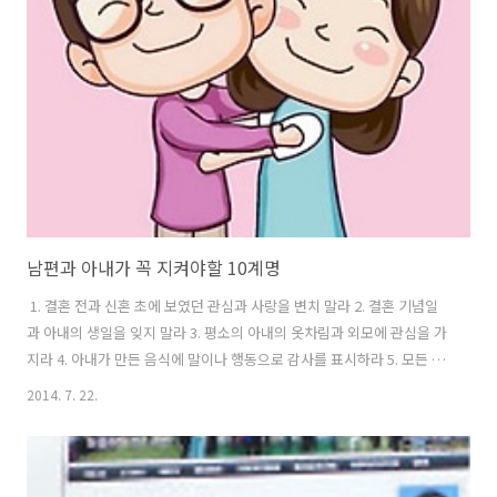
안치됐다. 10년이 지난 뒤에도 가족이 나타나지 않을 경우에는 집단으로
매장된다고 한다. 한편, 권 할머니는 2010년과 2011년 SBS 시사프로그
램 '당신이 궁금한 이야기'를 통해 소..
남편과 아내가 꼭 지켜야할 10계명
1. 결혼 전과 신혼 초에 보였던 관심과 사랑을 변치 말라 2. 결혼 기념일
과 아내의 생일을 잊지 말라 3. 평소의 아내의 옷차림과 외모에 관심을 가
지라 4. 아내가 만든 음식에 말이나 행동으로 감사를 표시하라 5. 모든 일
을 아내와 의논하고 결정하는 습관을 기르라 6. 아내에게 상처를 주는 농
2014. 7. 22.
담이나 행동을 삼가라 7. 가정의 불화가 있을 때 아내에게 한 걸음을 양보
하라 8. 가정의 경제는 아내에게 일임하여 아내가 보람을 갖게 하라 9. 아
내의 개성과 취미를 존중하고 키워주도록 하라 10. 하루에 두 번 이상 아
내의 장점을 발견하여 즉시 일러줌으로써 아내에게 기쁨을 주는 습관을