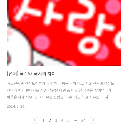
막걸리를 가까이 해라. 5. 동네에서 슬리퍼 끌고 다니지마라. 정말 없어
보인다. 차라리 단정하게 양말신고 운동화 신고 다녀라. 6. 전원주택 꿈
꾸지마라. 나이 들수록 병원가까운 도시에 살아야한다. 함부로 전원주택
지었다가 나중에 안팔려서 애물단지 된다. 7. 함부로 창업 생..
[유머] 국수와 국시의 차이
서울신랑과 경상도신부가 국수 먹다 싸운 이야기.... 서울 신랑과 경상도
신부가 깨가 쏟아지는 신혼 생활을 하던 중 어느 날 국수를 삶아먹다가
싸움을 하게 되었다. 그 이유는 신랑은 '국수'라고 하고 신부는 '국시'가
옳다는 것이다. 둘이 한참을 싸우다가 결판이 나지 않자 이웃에 사는 선
2014. 5. 20.
생님을 찾아 가서 물어보기로 하였다. "선생님, 국수와 국시가 다릅니
까?" "예, 다르지요. 국수는 '밀가루'로 만든 것이고 국시는 '밀가리'로
1
2
3
4
5
···
34
만든 것이지요." "그럼 '밀가루'와 '밀가리'는 어떤 차이가 있나요?" "예,