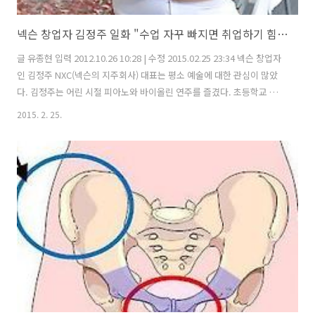
넥슨 창업자 김정주 일화 "수업 자꾸 빠지면 취업하기 힘들다"
글 유종현 입력 2012.10.26 10:28 | 수정 2015.02.25 23:34 넥슨 창업자
인 김정주 NXC(넥슨의 지주회사) 대표는 평소 예술에 대한 관심이 많았
다. 김정주는 어린 시절 피아노와 바이올린 연주를 즐겼다. 초등학교 시
절인 1979년에는 이화경향 음악콩쿠르에서 초등부 바이올린 부문 1위에
2015. 2. 25.
오르기도 했다. 그의 ‘예술 유전자’는 서울대 음대 피아노학과를 졸업한
어머니 이연자씨에게서 물려받았다는 평이다. 그는 2005년 지주회사인
넥슨홀딩스(NXC의 전신)를 만들어 넥슨과 모든 계열사를 전문 경영인에
게 맡긴 후, 서울 대학로 연극 무대로 향했다. 2006년 김 사장은 연극단
'독'에 합류해 무대 조명과 음향시설을 점검하는 등 연극단 막내 생활을
시작했다. 이후 연극 '돌고돌아'에 출연하면..