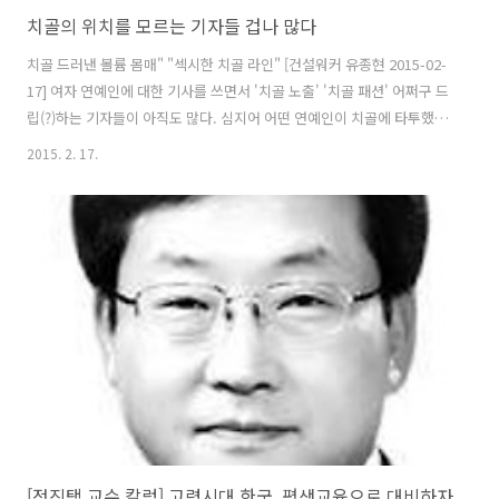
치골의 위치를 모르는 기자들 겁나 많다
치골 드러낸 볼륨 몸매" "섹시한 치골 라인" [건설워커 유종현 2015-02-
17] 여자 연예인에 대한 기사를 쓰면서 '치골 노출' '치골 패션' 어쩌구 드
립(?)하는 기자들이 아직도 많다. 심지어 어떤 연예인이 치골에 타투했다
는 기사를 본 적 있다. 남들 다 아는 걸 기자만 모르는 건지, 아니면 알고
2015. 2. 17.
도 '낚시질 하기 위해' 모르는 척 하는 건지. 최근 기사 두개만 살펴보자.
+ 클라라, 떡하니 드러낸 치골에 포착된 '이것'…'뭐지?' ← 기자야 넌 뭐
냐? + 손바닥 비키니, 위에서 찍으니 치골까지 '헉' ← 그니까 그 여자 연
예인 치골 실제 봤냐고… 위 기사에서 처럼 진짜 치골이 노출되면 큰일
날 일이다. 치골은 골반을 구성하는 3개의 뼈 가운데 하나로 골반뼈 가장
앞부분에 위치하고 있으며 '두덩뼈'..
[정진택 교수 칼럼] 고령시대 한국, 평생교육으로 대비하자