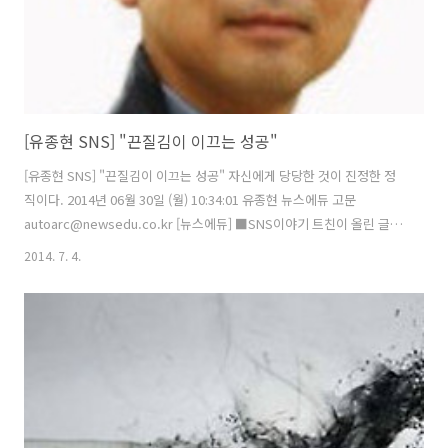
[유종현 SNS] "끈질김이 이끄는 성공"
[유종현 SNS] "끈질김이 이끄는 성공" 자신에게 당당한 것이 진정한 정
직이다. 2014년 06월 30일 (월) 10:34:01 유종현 뉴스에듀 고문
autoarc@newsedu.co.kr [뉴스에듀] ■SNS이야기 트친이 올린 글이
‘가끔’ 맘에 안들면 “이건 다른 사람을 위해 쓴 거구나”하면 되고, ‘항상’
2014. 7. 4.
맘에 안들면 언팔하면 된다. 이래라 저래라 훈수 둬봤자, 너만 ‘이상한
놈’ 된다는 거. '알려졌다' '전해졌다' '추정된다' '관계자는' '당국은' '네
티즌들은' '오보다, 오보 아니다'…한국 언론이 찌라시 수준인 이유. “엄
마, 기자가 제일 쉬웠어요.” 정말, 이런 소리는 듣지 말아야겠습니다. 트
위터 한다고 하면 트위터나 하냐고 뭐라뭐라 하고, 트위터 안한다고 하면
트위터도 안하냐고 뭐라뭐라..