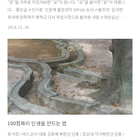
"운"을 거꾸로 뒤집어보면 "공"이 됩니다. "공"을 들이면 "운"이 따릅니
다. - 좋은글 ✔인구론: 인문계 졸업생의 90%는 논다 ✔돌취생: 입사한
회사에 만족하지 못하고 다시 취업시장으로 돌아온 사람 ✔청년실신: 등
록금 대출을 받았으나 취업이 늦어져 청년 대부분이 신용불량자가 되는
2014. 11. 20.
상태 #취업시장신조어 "전직 사이버수사 경찰관이 보이스피싱 우두머
리..조직원 100여명, 피해자 수만명, 피해금액 400여억원 추정" 경력과
인맥을 제대로 살렸구나. 나쁜 쪽으로! http://me2.do/x38p6leZ
100점짜리 인생을 만드는 법
포석정 / 버스25시 대표 김중배 북한산 단풍 / 조남성 작가북한산 단풍 /