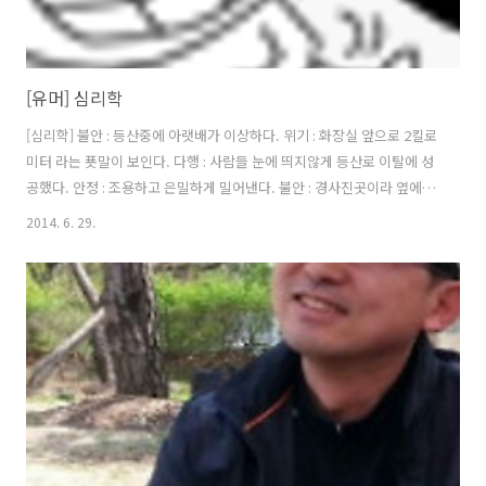
[유머] 심리학
[심리학] 불안 : 등산중에 아랫배가 이상하다. 위기 : 화장실 앞으로 2킬로
미터 라는 푯말이 보인다. 다행 : 사람들 눈에 띄지않게 등산로 이탈에 성
공했다. 안정 : 조용하고 은밀하게 밀어낸다. 불안 : 경사진곳이라 옆에 세
워둔 배낭이 위태로워 보인다. 위기 : 나의 손이 닿기전 배낭이 쓰러져 거
2014. 6. 29.
리가 멀어진다. 재치 : 오리걸음으로 배낭에 다가간다. 안정 : 배낭을 열어
휴지를 찾는다. 황당 : 갑자기 방에 두고나온 휴지의 잔상이 뇌리를 스친
다. 절망 : 휴지도 없는데 배낭속엔 비닐봉투만 있다. 또재치 : 잎이 넓적
한 나무를 찾아 오리걸음으로 이동 안정 : 잎을따서 밑을 닦는다. 찝찝 :
한번더 접어서 닦으려고 하는순간 잔해물속에 압사된 듯한 애벌레가 죽
어있다. 애도 : 애벌레의 명복을 빌며 똥과함께 ..