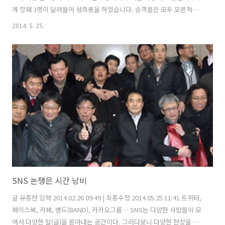
게 깡패 3명이 달려들어 성희롱을 하였습니다. 승객들은 모두 모른척하
고 있는데, 어떤 중년남자가 깡패들의 악행을 말리다가 심하게 얻어 맞았
2014. 5. 25.
습니다. 급기야 깡패들이 버스를 세우고 여성기사를 숲으로 끌고 들어가
서 번갈아 성폭행 했습니다. 한참뒤 깡패3명과 여성버스 기사가 돌아왔
는데, 여성 기사는 아까 깡패를 제지하려 하다 다친 중년남자 한테 다짜
고짜 내리라고 합니다. 중년남자가 황당해 하면서, "아까 나는 도와주려
고 하지 않았느냐"고 하니까 여성 기사가 크게 소리를 지르면서 "당신이
내릴 때까지 출발 안 한다"고 단호히 말합니다. 중년남자가 안 내리고 버
티니까 승객들..
SNS 논쟁은 시간 낭비
글 유종현 입력 2014.02.26 09:49 | 최종수정 2014.05.25 11:41 트위터,
페이스북, 카페, 밴드(BAND), 카카오그룹… SNS는 다양한 사람들이 모
여서 다양한 말(글)을 쏟아내는 공간이다. 그러다보니 다양한 현상을 목