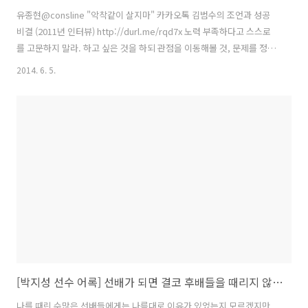
유종현‏@consline "악착같이 살지마" 카카오톡 김범수의 조언과 성공
비결 (2011년 인터뷰) http://durl.me/rqd7x 노력 부족하다고 스스로
를 고문하지 말라. 하고 싶은 것을 하되 관점을 이동해볼 것, 문제를 정의
할 것. 다르게 생각할 것. 답글 지우기 관심글 더 보기 20리트윗 20관심
2014. 6. 5.
글 오전 8:08 - 2014년 6월 2일 유종현 트위터 링크
[박지성 선수 어록] 선배가 되면 결코 후배들을 때리지 않겠다는 결심을 했다
나를 때린 수많은 선배들에게는 나름대로 이유가 있었는지 모르겠지만