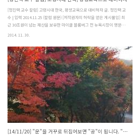
[정진택 교수 칼럼] 고령시대 한국, 평생교육으로 대비하자 글. 정진택 교
수 | 입력 2014.11.25 (칼럼 원문) [저작권자의 허락을 얻은 게시물임] 최
근 30조원이 넘는 재산을 보유한 마이클 블룸버그 전 뉴욕시장이 명문대
에 진학하는 것을 배관공이 되는 것과 비교해 화제가 되었다. 학업 능력
2014. 11. 30.
이 아주 뛰어나지 않다면 미국 평균 근로자보다 수입이 16% 높은 배관
공이 되는 것이 더 나을 수 있다는 주장이다. 하지만 미국 백악관 홈페이
지에는 ‘고등(대학)교육은 잠재적 수입을 늘리고 실업의 위험성을 줄일
수 있는 미래에 대한 가장 중요하고 유일한 투자’라고 정의하고 있다. 실
제로 미국 대학 졸업자의 71%가 학자금 융자를 받은 채무자이고 채무금
액이 평균 3만달러에 달한다. 버락 오바마 행정부는 이 채무부담..
[14/11/20] "운"을 거꾸로 뒤집어보면 "공"이 됩니다. "공"을 들이면 "운"이 따릅니다.