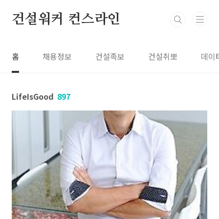
본문 바로가기
건설워커 컨스라인
홈
채용정보
건설족보
건설취뽀
데이
LifeIsGood
897