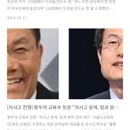
조남성 작가 "100점짜리 인생을 만드는 법" 어느 조찬 모임에서 한 장관
이 외국인에게 들었다며 '100점짜리 인생을 만드는 법'을 소개했다. 일단
26자의 알파벳 순서대로 숫자를 붙여 주라고 했다. A에 1을 붙여주고 B
2014. 10. 17.
에 2, C에 3, D에 4... 이런 식으로 가면 Z는 26이 된다. A B C D E F G H I
J K L M N /1 2 3 4 5 6 7 8 9 10 11 12 13 14 O P Q R S T U V W X Y
Z/15 16 17 18 19 20 21 22 23 24 25 26 그런 다음 알파벳 단어를 숫자
로 환산해서 점수를 낸다. 한 장관이 물었다. "열심히 일하면 될까요?" 그
리고는 계산을 해 보..
[자사고 전쟁] 황우여 교육부 장관 “자사고 문제, 법과 원칙 따라 처리” vs 조희연 교육감 지정취소 처분 강행(비공개)
황우여 교육부 장관 “자사고 문제, 법과 원칙 따라 처리” 서울시교육청
(조희연 교육감) 지정취소 처분 효력발휘 어려울 듯 자사고 학부모 "불통