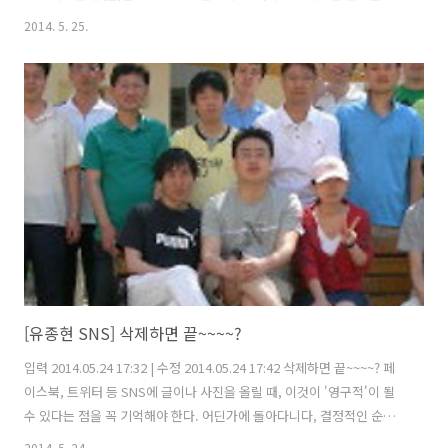
격할 수 있는데, 그중 하나가 ‘논쟁’이다. SNS를 하면서 논쟁을 목격하지
2014. 5. 25.
않은 사람은 없을 테고, 더러는 아찔한(?) 논쟁을 직접 경험했을 것이다.
논쟁(論爭)은 토론(討論)이 아니다. 서로 다른 의견을 가진 사람들이 각
자 자기의 주장을 논(論)하여 ‘다투는 것’이다. 토머스 제퍼슨(Thomas
Jefferson, 미국 3대 대통령)은 이런 말을 했다. “논쟁으로 한쪽이 다른
쪽을 설득해내는 광경은 단 한 번도 본적이 없다.” 톡 깨놓고 말해서 상대
를 설득하는 ..
[유종현 SNS] 삭제하면 끝~~~~?
입력 2014.05.24 17:32 | 수정 2014.05.24 17:42 삭제하면 끝~~~~? 페
이스북, 트위터 등 SNS에 글이나 사진을 올릴 때, 이것이 '영구적'이 될
수 있다는 점을 꼭 기억해야 한다. 어딘가에 돌아다니다, 결정적인 순간
에 갑자기 망령같이 나타나 내게 피해를 줄 수 있다. SNS에서 사생활 침
2014. 5. 24.