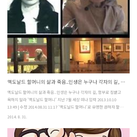
업원에게 함부로 말하는 것을 보고 아이디어를 냈다고 합니다. 다시 말해
그 카페에서는 말 한마디를, 예쁘게 하는 것으로 똑같은 커피를 5분의 1
가격으로 마실 수 있는 셈입니다. 말은 사람의 향기라고 합니다. 아무리
꽃이 예뻐도 냄새가 독하면 곁에 가..
맥도날드 할머니의 삶과 죽음..인생은 누구나 각자의 길, 함부로 침뱉고 욕하지 말라
맥도날드 할머니의 삶과 죽음..인생은 누구나 각자의 길, 함부로 침뱉고
욕하지 말라 '맥도날드 할머니' 지난 7월 세상 떠나 입력 2013.10.10
13:49 | 수정 2014.08.31 11:17 '맥도날드 할머니'로 유명한 권하자 할머
니(73)가 세상을 떠난 사실이 뒤늦게 밝혀졌다. 보도에 따르면 1940년
2014. 8. 31.
생인 권 할머니는 지난 2013년 7월 12일 서울 송파 거여동에 위치한 새
희망요양병원에서 심폐정지로 끝내 숨졌다. 할머니는 무연고 변사자로
처리돼 화장된 뒤 경기 파주시 서울특별시립 용미리 무연고 추모의 집에