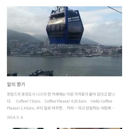
에 따라 생존 위기에 처한 라디오 스타들의 운명을 묘사한 노래로, 당시
전 세계 젊은이들에게 큰 사랑을 받았다. '비디오 킬드 래디오 스타~~~'
'비디오 킬드 래디오 스타~~~' '비디오가 라디오 스타를 없애버렸어요'
'라디오 스타는 끝장났어요' 그로부터 30여년이 지난 2013년 11월 6일
(현지시각). 뉴욕타임스(The New York Tim..
말의 향기
프랑스의 휴양도시 니스의 한 카페에는 이런 가격표가 붙어 있다고 합니
다. ᆞCoffee! 7 Euro.ᆞCoffee Please! 4.25 Euro.ᆞHello Coffee
Please! 1.4 Euro. 우리 말로 바꾸면.ᆞ커피ㅡ 라고 반말하는 사람에게
는 1만원을, ᆞ커피주세요ㅡ 라고 주문하는 사람에게는 6천원을, ᆞ안녕
2014. 9. 4.
하세요, 커피 한잔 주세요ㅡ 라고 예의바르고 상냥한 손님에게는 2천원
을 받겠다는 얘기입니다. 기발한 가격표를 만든 카페주인은, 손님들이 종