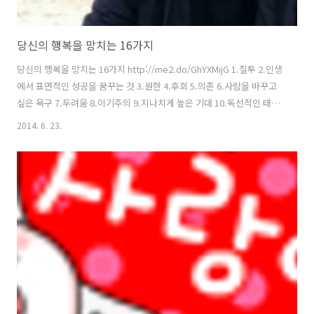
당신의 행복을 망치는 16가지
당신의 행복을 망치는 16가지 http://me2.do/GhYXMijG 1.질투 2.인생
에서 표면적인 성공을 꿈꾸는 것 3.원한 4.후회 5.의존 6.사람을 바꾸고
싶은 욕구 7.두려움 8.이기주의 9.지나치게 높은 기대 10.독선적인 태도
11.과거로 돌아가고 싶은 마음 12.정직하지 못한 마음 13.물질에 의존하
2014. 6. 23.
기 14.비관주의 15.편견 16.자기의심 이 글은 허핑턴포스트US의 블로거
이자 작가인 렉시 헤릭의 글을 번역, 편집한 것입니다.