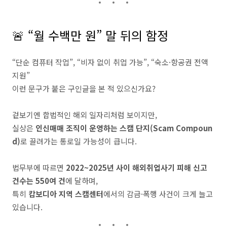
🚨 “월 수백만 원” 말 뒤의 함정
“단순 컴퓨터 작업”, “비자 없이 취업 가능”, “숙소·항공권 전액
지원”
이런 문구가 붙은 구인글을 본 적 있으신가요?
겉보기엔 합법적인 해외 일자리처럼 보이지만,
실상은
인신매매 조직이 운영하는 스캠 단지(Scam Compoun
d)
로 끌려가는 통로일 가능성이 큽니다.
법무부에 따르면
2022~2025년 사이 해외취업사기 피해 신고
건수는 550여 건
에 달하며,
특히
캄보디아 지역 스캠센터
에서의 감금·폭행 사건이 크게 늘고
있습니다.