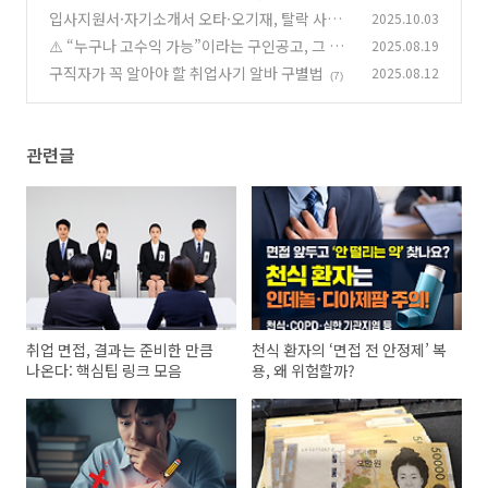
입사지원서·자기소개서 오타·오기재, 탈락 사유
2025.10.03
(0)
일까? 취준생 상담 Q&A
⚠️ “누구나 고수익 가능”이라는 구인공고, 그 말
2025.08.19
(1)
믿으셨나요?
구직자가 꼭 알아야 할 취업사기 알바 구별법
2025.08.12
(4)
(7)
관련글
취업 면접, 결과는 준비한 만큼
천식 환자의 ‘면접 전 안정제’ 복
나온다: 핵심팁 링크 모음
용, 왜 위험할까?