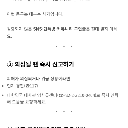
이런 문구는 대부분 사기입니다.
검증되지 않은
SNS·단톡방·커뮤니티 구인글
은 절대 믿지 마세
요.
③
의심될 땐 즉시 신고하기
피해가 의심되거나 위급 상황이라면
현지 경찰(☎117)
대한민국 대사관 영사콜센터(☎+82-2-3210-0404)로 즉시 연락
해 도움을 요청하세요.