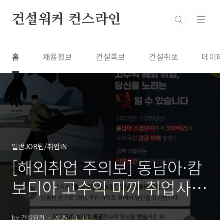
본문 바로가기
건설워커 컨스라인
홈
채용정보
건설족보
건설취뽀
데이
일반JOB팁/취업iN
[해외취업 주의보] 동남아·캄
보디아 고수익 미끼 취업사기
급증
by 건설워커
2025. 11. 13.