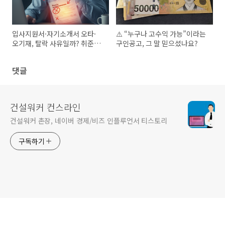
입사지원서·자기소개서 오타·
⚠️ “누구나 고수익 가능”이라는
오기재, 탈락 사유일까? 취준생
구인공고, 그 말 믿으셨나요?
상담 Q&A
댓글
건설워커 컨스라인
건설워커 촌장, 네이버 경제/비즈 인플루언서 티스토리
구독하기