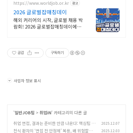
https://www.worldjob.or.kr
광고
2026 글로벌잡매칭데이
해외 커리어의 시작, 글로벌 채용 박
람회! 2026 글로벌잡매칭데이에서
글로벌 기업과 직접 만날 수 있는 기
회를 놓치지 마세요!
공감
구독하기
사업자 정보 표시
'
일반JOB팁
>
취업iN
' 카테고리의 다른 글
취업 면접, 결과는 준비한 만큼 나온다: 핵심팁 링
2025.12.07
크 모음
천식 환자의 ‘면접 전 안정제’ 복용, 왜 위험할까?
2025.12.03
(0)