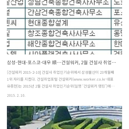
편입니다. 건설회사 순위는 크게 두가지로 나눠볼 수 있는데요. 하나는
정부(국토부)가 1년에 한번씩 발표하는 시공능력평가순위(흔히 ..
삼성-현대-포스코-대우 順…건설워커, 2월 건설사 취업인기순위
[건설워커 2015-2-10] 건설사 취업인기순위에서 삼성물산이 23개월째
1위 자리를 지켰다. 건설취업포털 건설워커(www.worker.co.kr 대표
유종현)는 2015년 2월 건설사 취업인기순위(일명 ‘건설워커 랭킹’)에서
삼성물산이 지난해 4월부터 23개월째 종합건설 부문 정상자리를 지켰다
2015. 2. 10.
고 밝혔다. 또 현대엔지니어링(엔지니어링), 구산토건(전문건설), 삼우종
합건축사사무소(건축설계), 은민에스앤디(인테리어)가 부문별 1위를 차
지했다. 종합건설 부문에서는 삼성물산에 이어 현대건설, 포스코건설,
대우건설, GS건설, 대림산업, 롯데건설, SK건설, 한화건설, 현대산업개
발이 톱10에 이름을 올렸다. 호반건설, 두산건설, 부영, 계룡건설산업,