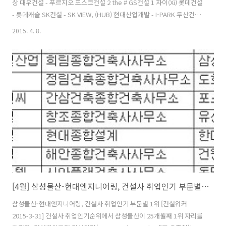
상 대우건설 - 푸르지오 포스코건설 2 the # GS건설 1 자이(Xi) 롯데건설
- 롯데캐슬 SK건설 - SK VIEW, (HUB) 현대산업개발 - I-PARK 두산건설
2 두산위브(We've) 호반건설 - 베르디움 한화건설 2 꿈에그린 부영 - e-
2015. 4. 8.
그린타운 계룡건설산업 - 리슈빌 코오롱글로벌 - 하늘채 두산중공업 - 플
랜트,토목공사 금호건설(W) - 어울림.리첸시아 한진중공업 - 해모로 쌍
용건설(법) - 쌍용 예가 태영건설 - 데시앙 제일모직 - 삼성에버랜드 케이
씨씨건설 - 스위첸 한양 - 수자인 한신공영 - 한신休플러스 서희건설 - 스
타힐스 한라 - 한라비발디 경남기업(W) - 경남아너스빌 삼성중공업 - 삼
성쉐르빌 서브원 -..
[4월] 삼성물산-현대엔지니어링, 건설사 취업인기 부문별 1위
삼성물산-현대엔지니어링, 건설사 취업인기 부문별 1위 [건설워커
2015-3-31] 건설사 취업인기순위에서 삼성물산이 25개월째 1위 자리를