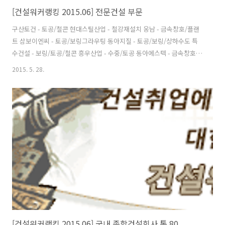
[건설워커랭킹 2015.06] 전문건설 부문
구산토건 - 토공/철콘 현대스틸산업 - 철강재설치 웅남 - 금속창호/플랜
트 삼보이엔씨 - 토공/보링그라우팅 동아지질 - 토공/보링/상하수도 특
수건설 - 보링/토공/철콘 흥우산업 - 수중/토공 동아에스텍 - 금속창호/
조경시설 삼호개발 - 토공/철콘 케이블텍 - 교량/구조물 출처 : 건설워커
2015. 5. 28.
(순위 자세히 보기)
[건설워커랭킹 2015.06] 국내 종합건설회사 톱 80