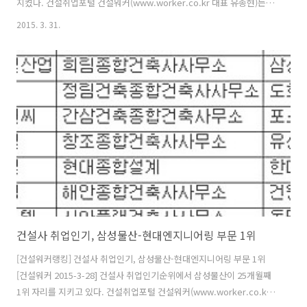
지켰다. 건설취업포털 건설워커(www.worker.co.kr 대표 유종현)는
2015년 4월 건설사 취업인기순위(일명 ‘건설워커 랭킹’)에서 삼성물산
2015. 3. 31.
이 25개월째 종합건설 부문 정상자리를 고수했다고 밝혔다. 현대엔지니
어링(엔지니어링), 구산토건(전문건설), 삼우종합건축사사무소(건축설
계), 국보디자인(인테리어)이 부문별 1위 자리에 올랐다. 종합건설 부문
에서는 삼성물산에 이어 현대건설, 대림산업, 대우건설, 포스코건설, GS
건설, 롯데건설, SK건설, 현대산업개발, 두산건설이 톱10에 이름을 올렸
다. 호반건설, 한화건설, 부영, 계룡건설산업, 코오롱글로벌, 두산중공
업..
건설사 취업인기, 삼성물산-현대엔지니어링 부문 1위
[건설워커랭킹] 건설사 취업인기, 삼성물산-현대엔지니어링 부문 1위
[건설워커 2015-3-28] 건설사 취업인기순위에서 삼성물산이 25개월째
1위 자리를 지키고 있다. 건설취업포털 건설워커(www.worker.co.kr