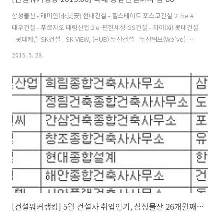
삼성물산 - 래미안(來美安) 현대건설 - 힐스테이트 포스코건설 2 the #
대우건설 - 푸르지오 대림산업 2 e-편한세상 GS건설 - 자이(Xi) 롯데건설
- 롯데캐슬 SK건설 - SK VIEW, (HUB) 두산건설 - 두산위브(We've) 한
화건설 2 꿈에그린 호반건설 - 베르디움 현대산업개발 2 I-PARK 계룡건
2015. 5. 28.
설산업 1 리슈빌 부영 1 e-그린타운 코오롱글로벌 - 하늘채 두산중공업 -
플랜트,토목공사 쌍용건설 - 쌍용 예가 금호건설(W) - 어울림.리첸시아
한진중공업 - 해모로 태영건설 - 데시앙 한신공영 - 한신休플러스 한양 -
수자인 케이씨씨건설 - 스위첸 제일모직 - 삼성에버랜드 서희건설 - 스타
힐스 한라 - 한라비발디 삼성중공업 - 삼성쉐르빌 신세계건설 - 쉐덴 서
브원 - 일반환경,건축 ..
[건설워커랭킹] 5월 건설사 취업인기, 삼성물산 26개월째 1위