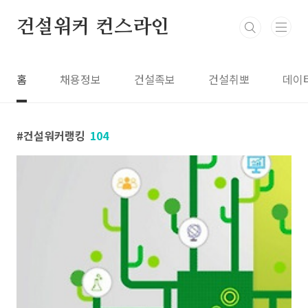
본문 바로가기
건설워커 컨스라인
홈
채용정보
건설족보
건설취뽀
데이
건설워커랭킹
104