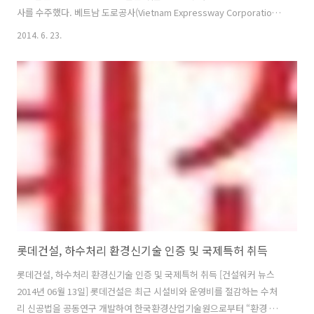
사를 수주했다. 베트남 도로공사(Vietnam Expressway Corporation)
가 발주한 '다낭-꽝아이 고속도로 공사'는 하노이에서 호치민까지 연결
2014. 6. 23.
되는 남북고속도로의 일부 구간으로 제3의 도시인 다낭시와 꽝아이주를
잇는 총 연장 약 140Km의 신규 고속도로를 건설하는 사업이다. 이 고속
도로에서 롯데건설은 국제부흥개발은행(IBRD)를 재원으로 하는 5개 공
구 중 4 공구(14.6km) 공사를 2013년말 수주했고 이번에 왕복4차선 연
장 16.5km의 1공구 구간을 연이어 수주했다. 완공에는 착공 이후 36개
월이 소요될 예정이다. 이번 고속도로 ..
롯데건설, 하수처리 환경신기술 인증 및 국제특허 취득
롯데건설, 하수처리 환경신기술 인증 및 국제특허 취득 [건설워커 뉴스
2014년 06월 13일] 롯데건설은 최근 시설비와 운영비를 절감하는 수처
리 신공법을 공동연구 개발하여 한국환경산업기술원으로부터 “환경 신