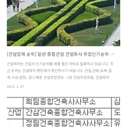
코오롱글로벌, 두산중공업, 금호건설, 한진중공업, 태영건설, ..
[건설업체 순위] 일반·종합건설 건설회사 취업인기순위 ★ 2위 현대건설 힐스테이트, 1위는??
건설워커는 건설사 인기순위를 매월 월간 차트로 발표하고 있습니다. 최
신 순위는 건설워커 랭킹에서 확인하시기 바랍니다. 건설,건축,토목,설
계,시공,현장, 겁나 빠른 건설취업정보 - 1등 건설취업포털, 건설워커
www.worker.co.kr [건설워커 2015-2-10] 건설사 취업인기순위에서
2015. 1. 27.
삼성물산이 23개월째 1위 자리를 지켰다. 건설취업포털 건설워커
(www.worker.co.kr 대표 유종현)는 2015년 2월 건설사 취업인기순위
(일명 ‘건설워커 랭킹’)에서 삼성물산이 지난해 4월부터 23개월째 종합
건설 부문 정상자리를 지켰다고 밝혔다. 또 현대엔지니어링(엔지니어
링), 구산토건(전문건설), 삼우종합건축사사무소(건축설계), 은민에스앤
디(인테리어)가 부문별 1위를 차지했다. 종합건설 부문에서는 삼성물산