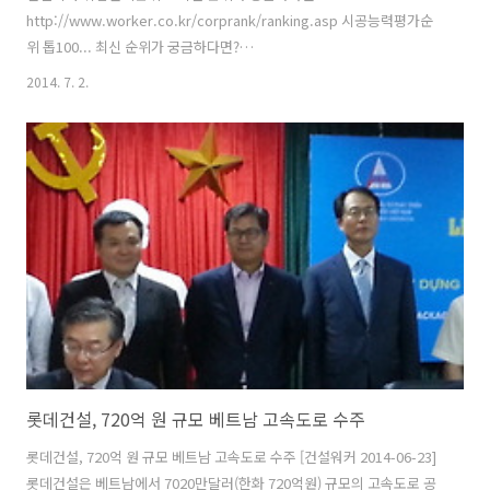
http://www.worker.co.kr/corprank/ranking.asp 시공능력평가순
위 톱100... 최신 순위가 궁금하다면?
http://www.worker.co.kr/link/2002R100.asp [건설워커 뉴스
2014. 7. 2.
2014-07-02] 건설사 취업인기순위에서 삼성물산이 16개월째 1위 자리
를 지켰다. 건설취업포털 건설워커(www.worker.co.kr 대표 유종현)는
2014년 7월 건설사 취업인기순위(일명 ‘건설워커 랭킹’)에서 삼성물산
이 종합건설 부문 정상자리를 굳건히 지켰다고 2일 밝혔다. 삼성물산은
지난해 4월부터 16개월째 1위를 기록 중이다. 또 현대엔지니어링(엔지
니어링), 특수건설(전문건설), 삼우종합건축사사무소(건축설계), 은..
롯데건설, 720억 원 규모 베트남 고속도로 수주
롯데건설, 720억 원 규모 베트남 고속도로 수주 [건설워커 2014-06-23]
롯데건설은 베트남에서 7020만달러(한화 720억원) 규모의 고속도로 공