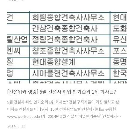
2014-06-05] 건설사 취업인기순위에서 삼성물산이 15개월째 1위 자리
를 지켰다. 건설취업포털 건설워커(www.worker.co.kr 대표 유종현)는
2014년 6월 건설사 취업인기순위(일명 ‘건설워커 랭킹’)에서 삼성물산
이 종합건설 부문 정상자리를 굳건히 지켰다고 5일 밝혔다. 삼성물산은
지난해 4월부터 15개월째 1위를 기록 중이다. 또 삼성엔지니어링(엔지
니어링), 특수건설(전문건설), 삼우종합건축사사무소(건축설계), 은민..
[건설워커 랭킹] 5월 건설사 취업 인기순위 1위 회사는?
5월 건설사 취업 인기순위 1위 회사는? 건설 구직자들이 가장 일하고 싶
어하는 건설사는 어디일까. 15일 건설취업포털 건설워커(대표 유종현
www.worker.co.kr)가 '2014년 5월 건설사 취업인기순위'(건설워커
랭킹)를 선정해 발표했다. 건설워커에 따르면 종합건설 부문에서는 삼성
2014. 5. 16.
물산이 정상자리를 굳건히 지켰다. 삼성물산은 지난해 4월부터 14개월