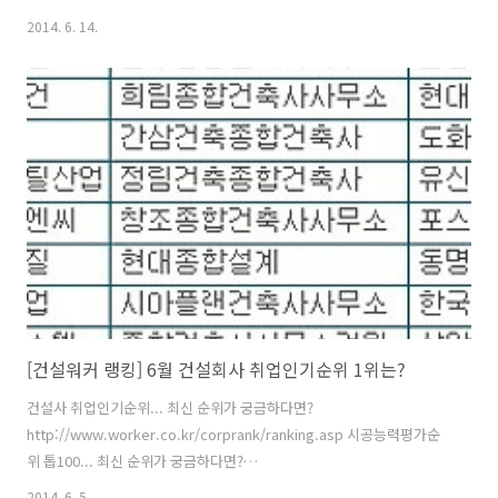
기술 인증(제436호)”을 받고 일본 특허청으로부터 국제 특허(등록번호 :
2014. 6. 14.
5497962)까지 취득했다고 13일 밝혔다. 'LMBR (Lotte Membrane
Bioreactor; 다집수구 박막형 UF평막 적층모듈과 오존 부상공정을 적
용한 MBR하수고도처리기술)'로 명명한 이번 기술은 하수처리를 위한 생
물 반응조에 필터 역할을 하는 박막형 평판 분리막을 넣어 오염된 물로부
터 깨끗한 물을 분리해 낸 후, 분리된 맑은 물을 다시 미세한 오존 공기 방
울로 처리하여 수중의 인 성분, 색도 및 분해하기 어..
[건설워커 랭킹] 6월 건설회사 취업인기순위 1위는?
건설사 취업인기순위... 최신 순위가 궁금하다면?
http://www.worker.co.kr/corprank/ranking.asp 시공능력평가순
위 톱100... 최신 순위가 궁금하다면?
http://www.worker.co.kr/link/2002R100.asp [건설워커 뉴스
2014. 6. 5.