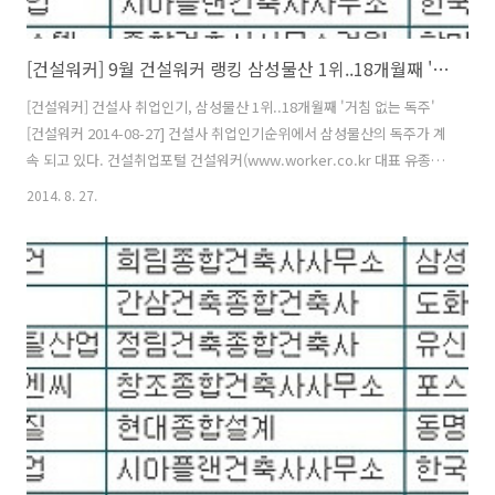
[건설워커] 9월 건설워커 랭킹 삼성물산 1위..18개월째 '거침 없는 독주'
[건설워커] 건설사 취업인기, 삼성물산 1위..18개월째 '거침 없는 독주'
[건설워커 2014-08-27] 건설사 취업인기순위에서 삼성물산의 독주가 계
속 되고 있다. 건설취업포털 건설워커(www.worker.co.kr 대표 유종
현)는 '9월 건설사 취업인기순위'(일명 건설워커 랭킹)에서 삼성물산이
2014. 8. 27.
종합건설 부문 정상자리를 굳건히 지켰다고 29일 밝혔다. 삼성물산은 지
난해 4월부터 18개월째 1위를 기록 중이다. 또 현대엔지니어링(엔지니
어링), 구산토건(전문건설), 삼우종합건축사사무소(건축설계), 은민에스
앤디(인테리어)가 부문별 1위를 차지했다. * 삼성물산은 국토부가 지난 7
월 31일 공시한 올해 종합건설사 시공능력평가(토목건축공사업 부문)에
서도 5년간 부동의 1위였던 현대건설을 제치고 1위를 차지한 ..