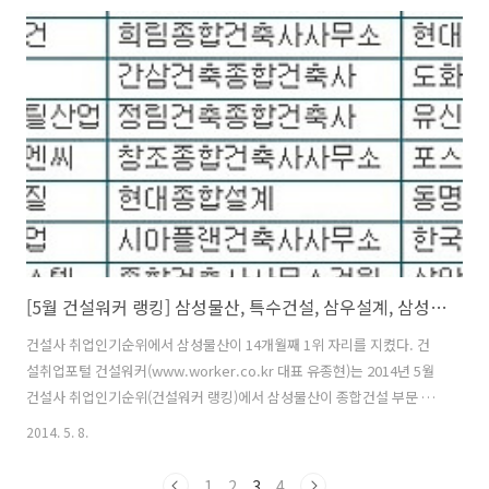
째 1위를 기록 중이다. 또 삼성엔지니어링(ENG부문), 특수건설(전문건
설 부문), 삼우종합건축사사무소(건축설계 부문), 은민에스앤디(인테리
어 부문)는 각각 부문별 1위 자리를 차지했다. 종합건설 부문에서는 삼성
물산에 이어 현대건설, 대우건설, 포스코건설이 '인기스타 빅4' 자리에
올랐다. 이어 대림산업, GS건설, SK건설, 롯데건설, 두산건설, 한화..
[5월 건설워커 랭킹] 삼성물산, 특수건설, 삼우설계, 삼성엔지니어링, 은민에스앤디 부문별 1위
건설사 취업인기순위에서 삼성물산이 14개월째 1위 자리를 지켰다. 건
설취업포털 건설워커(www.worker.co.kr 대표 유종현)는 2014년 5월
건설사 취업인기순위(건설워커 랭킹)에서 삼성물산이 종합건설 부문 정
상자리를 굳건히 지켰다고 8일 밝혔다. 삼성물산은 지난해 4월부터 14개
2014. 5. 8.
월째 1위를 기록 중이다. 또 삼성엔지니어링(엔지니어링), 특수건설(전
문건설), 삼우종합건축사사무소(건축설계), 은민에스앤디(인테리어)가
1
2
3
4