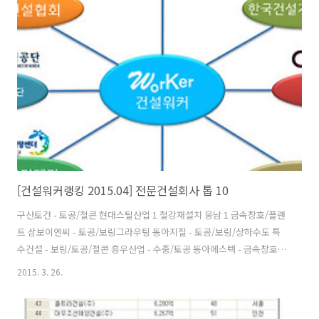
사 - 토목종합 동일기술공사 - 토목종합 동부엔지니어링 - 토목종합 벽산
엔지니어링 - 토목종합 대한콘설탄트 - 토목종합 다산컨설턴트 - 토목종
합 혜인이엔씨 - 토목종합 범한엔지니어링 - 토목/건축 LG도요엔지니어
링 - 플랜트종합 한국종합엔지니어링 - 토목종합 홍익기술단 - 토목종..
[건설워커랭킹 2015.04] 전문건설회사 톱 10
구산토건 - 토공/철콘 현대스틸산업 1 철강재설치 웅남 1 금속창호/플랜
트 삼보이엔씨 - 토공/보링그라우팅 동아지질 - 토공/보링/상하수도 특
수건설 - 보링/토공/철콘 흥우산업 - 수중/토공 동아에스텍 - 금속창호/
조경시설 삼호개발 - 토공/철콘 케이블텍 - 교량/구조물 출처 : 건설워커
2015. 3. 26.
(순위 자세히 보기)