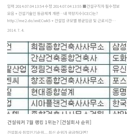
입력 2014.07.04 13:54 수정 2014.07.04 13:55 ■건설구직자 필수정보
모음 + 건설기술인 등급체계 개편…내 역량지수(ICEC)는?
http://me2.do/xniECwk5 + 건설업 규모별 평균임금 및 근로시간
http://me2.do/xA5ikXcz + 건설업 월별 취업자수, 해외건설 전문인력
2014. 7. 4.
4천명 양성 http://me2.do/GLGysJTS + 국내 건설회사 시공순위 톱
100 http://me2.do/F5Qf0mdF + 국내 건설회사 인기순위
http://www.worker.co.kr/corprank/ranking.asp + 국내 10대 건설
사 매출액 대비 연구개발비 비중 http://me2.do/5WelikCw + 국내 주
요 건설회사 회사채 신용등급 현황 http://me..
건설워커 7월 랭킹 1위는? [건설회사 순위]
건설회사 취업인기순위... 최신 순위가 궁금하다면?