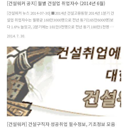
[건설워커 공지] 월별 건설업 취업자수 (2014년 6월)
[건설워커 뉴스 2014-07-30] ■2014년 건설고용동향 2014년 1분기 건
설업 취업자수는 월평균 168만3000명으로 전년 동기(165만6000명)보
다 1.6% 늘었고, 2분기에는 181만3천명으로 전년 동기 180만1천명 대
비 0.7% 늘었다. 4월에는 177만5천명으로 전년 동기(177만8천명)보다
2014. 7. 30.
0.2% 줄었다가 5월에 182만1천명으로 0.8% 늘었고 6월에는 184만2천
명으로 1.3% 늘었다. ■2013년 건설고용동향 2013년 1분기 건설업 취
업자 수는 165만6천명으로 전년 동기(172만1천명)보다 3.7% 줄어들었
다. 이는 통계청이 관련 자료를 제공한 2004년 이후 가장 큰 감소폭이다.
2분기는 180만1천명으로 전년 동기대비 0.3%(6천명) 감소했다. 3분기
는 177만 5천..
[건설워커] 건설구직자 성공취업 필수정보, 기초정보 모음