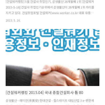
[건설워커랭킹] 5월 건설사 취업인기, 삼성물산 26개월째 1위 [건설워커
2015-5-16] 건설사 취업인기순위에서 삼성물산이 26개월째 1위 자리를
지키고 있다. 건설취업포털 건설워커(www.worker.co.kr 대표 유종현)
는 2015년 5월 건설사 취업인기순위(일명 ‘건설워커 랭킹’)에서 삼성물
2015. 5. 16.
산이 26개월째 종합건설 부문 정상자리를 지켰다고 밝혔다. 현대엔지니
어링(엔지니어링), 구산토건(전문건설), 삼우종합건축사사무소(건축설
계), 국보디자인(인테리어)도 부문별 1위 자리를 굳건히 다졌다.종합건
설 부문에서는 삼성물산에 이어 현대건설, 대림산업, 대우건설, 포스코
건설, GS건설, 롯데건설, SK건설, 두산건설, 현대산업개발이 톱10에 이
름을 올렸다. 호반건설, 한화건설, 부영, 계룡건설산업, 코오..
[건설워커랭킹 2015.04] 국내 종합건설회사 톱 80
삼성물산 - 래미안(來美安) 현대건설 - 힐스테이트 대림산업 3 e-편한세