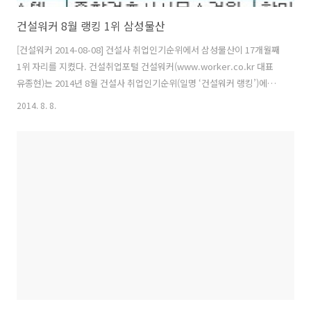
건설워커 8월 랭킹 1위 삼성물산
[건설워커 2014-08-08] 건설사 취업인기순위에서 삼성물산이 17개월째
1위 자리를 지켰다. 건설취업포털 건설워커(www.worker.co.kr 대표
유종현)는 2014년 8월 건설사 취업인기순위(일명 ‘건설워커 랭킹’)에서
삼성물산이 종합건설 부문 정상자리를 굳건히 지켰다고 8일 밝혔다. 삼
2014. 8. 8.
성물산은 지난해 4월부터 17개월째 1위를 기록 중이다. 또 현대엔지니어
링(엔지니어링), 특수건설(전문건설), 삼우종합건축사사무소(건축설계),
은민에스앤디(인테리어)가 부문별 1위를 차지했다. 종합건설 부문에서
는 삼성물산에 이어 현대건설, 포스코건설, 대우건설, 대림산업, GS건
설, SK건설, 롯데건설, 한화건설, 두산건설이 톱10에 이름을 올렸다. 두
산중공업, 현대산업개발, 호반건설, 코오롱글로벌, 계룡건설산..