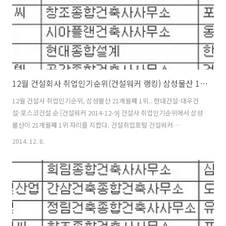
에..
12월 건설회사 취업인기순위(건설워커 랭킹) 삼성물산 1위..현대건설-대우건설-포스코건설 순
12월 건설사 취업인기순위, 삼성물산 21개월째 1위.. 현대건설-대우건
설-포스코건설 순 [건설워커 2014-12-9] 건설사 취업인기순위에서 삼성
물산이 21개월째 1위 자리를 지켰다. 건설취업포털 건설워커
(www.worker.co.kr 대표 유종현)는 2014년 12월 건설사 취업인기순
2014. 12. 8.
위(일명 ‘건설워커 랭킹’)에서 삼성물산이 지난해 4월부터 21개월째 종
합건설 부문 정상자리를 지켰다고 밝혔다. 또 현대엔지니어링(엔지니어
링), 구산토건(전문건설), 삼우종합건축사사무소(건축설계), 은민에스앤
디(인테리어)가 부문별 1위를 차지했다. 종합건설 부문에서는 삼성물산
에 이어 현대건설, 대우건설, 포스코건설, 대림산업, GS건설, 롯데건설,
SK건설, 한화건설, 두산건설이 톱10에 이름을 올렸다. 호반건설, 현대
산..