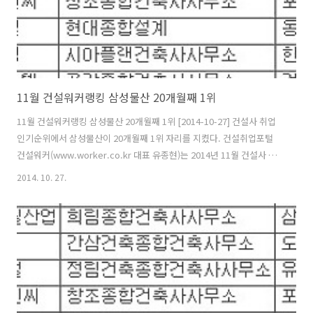
11월 건설워커랭킹 삼성물산 20개월째 1위
11월 건설워커랭킹 삼성물산 20개월째 1위 [2014-10-27] 건설사 취업
인기순위에서 삼성물산이 20개월째 1위 자리를 지켰다. 건설취업포털
건설워커(www.worker.co.kr 대표 유종현)는 2014년 11월 건설사 취
업인기순위(일명 ‘건설워커 랭킹’)에서 삼성물산이 종합건설 부문 정상
2014. 10. 27.
자리를 굳건히 지켰다고 밝혔다. 삼성물산은 지난해 4월부터 20개월째 1
위를 기록 중이다. 또 현대엔지니어링(엔지니어링), 구산토건(전문건설),
삼우종합건축사사무소(건축설계), 은민에스앤디(인테리어)가 부문별 1
위를 차지했다. 종합건설 부문에서는 삼성물산에 이어 현대건설, 포스코
건설, 대우건설, 대림산업, GS건설, SK건설, 두산건설, 롯데건설, 한화
건설이 톱10에 이름을 올렸다. 현대산업개발, 호반건설, 두산..