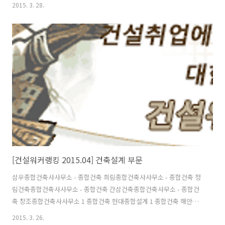
대표 유종현)는 2015년 4월 건설사 취업인기순위(일명 ‘건설워커 랭킹’)
2015. 3. 28.
에서 삼성물산이 25개월째 종합건설 부문 정상자리를 지켰다고 밝혔다.
현대엔지니어링(엔지니어링), 구산토건(전문건설), 삼우종합건축사사무
소(건축설계), 국보디자인(인테리어)이 부문별 1위 자리에 올랐다. 종합
건설 부문에서는 삼성물산에 이어 현대건설, 대림산업, 대우건설, 포스
코건설, GS건설, 롯데건설, SK건설, 현대산업개발, 두산건설이 톱10에
이름을 올렸다. 호반건설, 한화건설, 부영, 계룡건설산업, 코오롱..
[건설워커랭킹 2015.04] 건축설계 부문
삼우종합건축사사무소 - 종합건축 희림종합건축사사무소 - 종합건축 정
림건축종합건축사사무소 - 종합건축 간삼건축종합건축사무소 - 종합건
축 창조종합건축사사무소 1 종합건축 현대종합설계 1 종합건축 해안종
합건축사사무소 - 설계/감리/CM 시아플랜건축사사무소 - 종합건축 범건
2015. 3. 26.