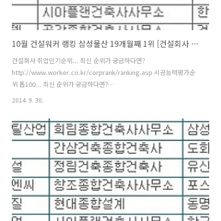
10월 건설워커 랭킹 삼성물산 19개월째 1위 [건설회사 순위]
건설회사 취업인기순위... 최신 순위가 궁금하다면?
http://www.worker.co.kr/corprank/ranking.asp 시공능력평가순
위 톱100... 최신 순위가 궁금하다면?
http://www.worker.co.kr/link/2002R100.asp [건설워커 2014-09-
2014. 9. 30.
30] 건설사 취업인기순위에서 삼성물산이 19개월째 1위 자리를 지켰다.
건설취업포털 건설워커(www.worker.co.kr 대표 유종현)는 2014년
10월 건설사 취업인기순위(일명 ‘건설워커 랭킹’)에서 삼성물산이 종합
건설 부문 정상자리를 굳건히 지켰다고 밝혔다. 삼성물산은 지난해 4월
부터 19개월째 1위를 기록 중이다. 또 현대엔지니어링(엔지니어링), 구
산토건(전문건설), 삼우종합건축사사무소(건축설계), 은민에스앤디..