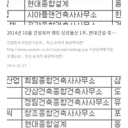
2014년 10월 건설워커 랭킹 삼성물산 1위..현대건설-포스코건설-대우건설 순 [건설회사순위]
건설회사 취업인기순위... 최신 순위가 궁금하다면?
http://www.worker.co.kr/corprank/ranking.asp 시공능력평가순
위 톱100... 최신 순위가 궁금하다면?
http://www.worker.co.kr/link/2002R100.asp [건설워커 2014-09-
2014. 10. 17.
30] 건설사 취업인기순위에서 삼성물산이 19개월째 1위 자리를 지켰다.
건설취업포털 건설워커(www.worker.co.kr 대표 유종현)는 2014년
10월 건설사 취업인기순위(일명 ‘건설워커 랭킹’)에서 삼성물산이 종합
건설 부문 정상자리를 굳건히 지켰다고 밝혔다. 삼성물산은 지난해 4월
부터 19개월째 1위를 기록 중이다. 또 현대엔지니어링(엔지니어링), 구
산토건(전문건설), 삼우종합건축사사무소(건축설계), 은민에스앤디..