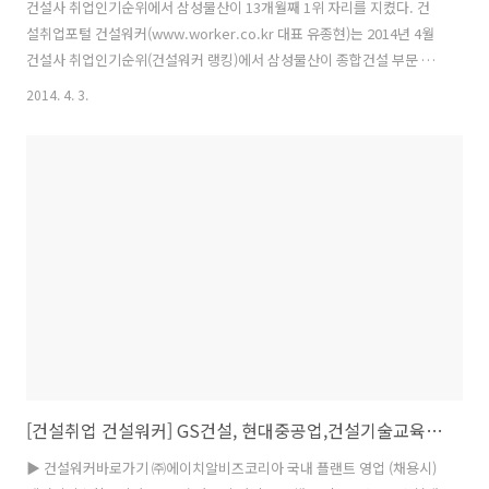
건설사 취업인기순위에서 삼성물산이 13개월째 1위 자리를 지켰다. 건
설취업포털 건설워커(www.worker.co.kr 대표 유종현)는 2014년 4월
건설사 취업인기순위(건설워커 랭킹)에서 삼성물산이 종합건설 부문 정
상자리를 굳건히 지켰다고 3일 밝혔다. 삼성물산은 지난해 4월부터 13개
2014. 4. 3.
월째 1위를 기록 중이다. 또 삼성엔지니어링(엔지니어링), 특수건설(전
문건설), 삼우종합건축사사무소(건축설계), 은민에스앤디(인테리어)가
부문별 1위를 차지했다. 종합건설 부문에서는 삼성물산에 이어 대우건
설, 현대건설, 포스코건설, 대림산업, GS건설, SK건설, 롯데건설, 현대
엠코, 한화건설이 '톱10'에 이름을 올렸다. 한편 현대엠코는 현대엔지니
어링에 흡수 합병되면서, 4월 1일부터 사명이 현대엔지니어링으로 바뀌
었다..
[건설취업 건설워커] GS건설, 현대중공업,건설기술교육원,대우건설,대림산업,포스코건설,삼성물산
▶ 건설워커바로가기 ㈜에이치알비즈코리아 국내 플랜트 영업 (채용시)