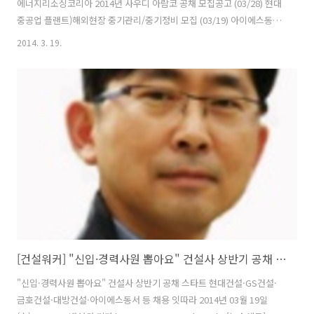
에너지리소싱코리아 2014년 사우디 아람코 공채 모집공고 (03/28) 현대
중공업 플랜트)해외현장 중기관리/중기정비 모집 (03/19) 아이에스동서
㈜ 각 부문 신입 및 경력사원 모집 (03/30) ㈜보미종합건설 2014 상반기
2014. 3. 19.
신입 및 경력사원 모집 (03/24) 종합전기㈜ 2014년 상반기 신입 및 경력
사원 모 (03/26) GS건설㈜ 2014년 상반기 신입사원 및 전역(예정
(03/27) 요진건설산업㈜ 건축시공/공무 경력사원 모집 (03/21) 건설기
술교육원 해외플랜트/미래친환경 저에너지 건설기술인 (04/20) 현대엔
지니어링 2014년 인턴사원 모집공고 (03/23) ㈜건형설비 2014년 (주)건
형설비 경력 및 신입사 (04/17..
[건설워커] "신입·경력사원 뽑아요" 건설사 상반기 공채 스타트
"신입·경력사원 뽑아요" 건설사 상반기 공채 스타트 현대건설·GS건설·
금호건설·대방건설·아이에스동서 등 채용 잇따라 2014년 03월 19일