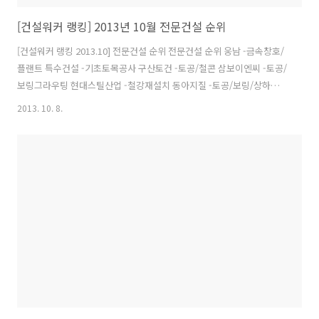
[건설워커 랭킹] 2013년 10월 전문건설 순위
[건설워커 랭킹 2013.10] 전문건설 순위 전문건설 순위 웅남 -금속창호/
플랜트 특수건설 -기초토목공사 구산토건 -토공/철콘 삼보이엔씨 -토공/
보링그라우팅 현대스틸산업 -철강재설치 동아지질 -토공/보링/상하수도
흥우산업 -수중/토공 광혁건설 -토공/철콘 삼호개발 -토공 우원개발 -토
2013. 10. 8.
공/철콘 ★"건설워커에 없다면 대한민국에는 없는 건설회사입니다"★ -
종합취업포털, 대한건설협회, 해외건설협회도 이용하는 건설취업포털
건설워커 - 1997년 오픈! 국내 최초, 최대 전문취업포털 건설워커
http://www.worker.co.kr - 건설, 건축, 토목, 기계, 전기, 인테리어,
플랜트, 엔지니어링, 품질, 재료시험, 감리 - 설계, 시공, 공무, CM, 건설
관리, 기사, 기술사, 건축사, 기능사, 건설인부..