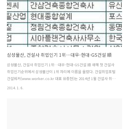
영 - 한신休플러스 한양 - ..
삼성물산, 건설사 취업인기 1위…대우-현대-GS건설 順
삼성물산, 건설사 취업인기 1위…대우-현대-GS건설 順 새해 첫 건설사
취업인기순위에서 삼성물산이 1위 자리에 이름을 올렸다. 건설취업포털
건설워커(www.worker.co.kr 대표 유종현)는 2014년 1월 건설사 취업
인기순위(건설워커 랭킹)에서 삼성물산이 종합건설 부문 정상자리를 굳
2014. 1. 6.
건히 지켰다고 7일 밝혔다. 삼성물산은 지난해 4월부터 10개월째 1위를
기록 중이다. 또 삼성엔지니어링(엔지니어링), 웅남(전문건설 부문), 삼
우종합건축사사무소(건축설계 부문), 은민에스앤디(인테리어 부문)가 부
문별 1위를 확고히 유지했다. 종합건설 부문에서는 삼성물산 다음으로
대우건설, 현대건설, GS건설이 빅4자리를 차지했다. 포스코건설, 대림
산업, SK건설, 롯데건설, 현대엠코, 한화건설이 '톱10'에 이름을 올렸..