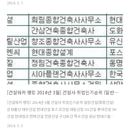
(건설워커 랭킹)에서 삼성물산이 종합건설 부문 정상자리를 굳건히 지켰
2014. 3. 7.
다고 7일 밝혔다. 삼성물산은 지난해 4월부터 12개월째 1위를 기록 중이
다. 또 삼성엔지니어링(엔지니어링), 구산토건(전문건설), 삼우종합건축
사사무소(건축설계), 은민에스앤디(인테리어)가 부문별 1위를 차지했다.
건설사 취업인기 부문별 톱 10 (건설워커 3월 랭킹) ■일반건설(종합건
설) 삼성물산 대우건설 현대건설 포스코건설 대림산업 GS건설 롯데건설
SK건설 현대엠코 한화건설 ■전문건설 구산토건 특수건설 웅남 현대
스..
[건설워커 랭킹 2014년 3월] 건설사 취업인기순위 (일반건설, 전문건설, 건축설계, 엔지니어링, 인테리어)
[건설워커 랭킹] 2014년 3월 건설사 취업인기순위 일반건설(종합건설)
삼성물산 대우건설 현대건설 포스코건설 대림산업 GS건설 롯데건설 SK
건설 현대엠코 한화건설 전문건설 구산토건 특수건설 웅남 현대스틸산
업 삼보이엔씨 동아지질 흥우산업 광혁건설 삼호개발 우원개발 건축설
2014. 3. 3.