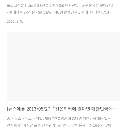
포스코건설 1 the # GS건설 1 자이(Xi) 대림산업 - e-편한세상 롯데건설
- 롯데캐슬 SK건설 - SK VIEW, (HUB) 한화건설 1 꿈에그린 현대엠코 1
엠코타운 현대산업개발 2 I-PARK 두산건설 - 두산위브(We've) 두산중
2013. 9. 9.
공업 - 플랜트,토목공사 경남기업 - 경남아너스빌 한진중공업 - 해모로
금호건설(W) - 어울림.리첸시아 계룡건설산업 - 리슈빌 코오롱글로벌 -
하늘채 케이씨씨건설 1 스위첸 쌍용건설(W) 1 쌍용 예가 한라건설 - 한라
비발디 호반건설 - 베르디움 동부건설 - 센트레빌 삼성중공업 - 삼성쉐르
빌 태영건설 - 데시앙 삼성에버랜드 2 환경.조경 한양 1 수자인 한신공영
1 한신休플러스 현대중공업..
[뉴스에듀 2013/05/27] "건설워커에 없다면 대한민국에는 없는 건설회사" 자신감 표출
홈 > 뉴스 > 뉴스 > 취업․채용 "건설워커에 없다면 대한민국에는 없는
건설회사" 자신감 표출 건설워커, 온라인 건설채용서비스 16주년 맞아