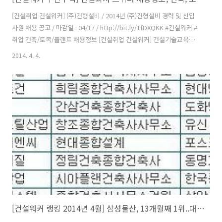
[건설취업 건설워커] (주)건형설비 / 2014년 (주)건형설비 경력 및 신입
사원 채용 공고 / 마감일 : 04/17 / http://bit.ly/1fDXQKK #건설워커 #
취업 건축/토목/플랜트 채용정보 [건설취업 건설워커] 건설기술교육원 /
해외플랜트/미래친환경 저에너지 건설기술인력 교육생 모집 / 마감일 :
2014. 4. 4.
04/18 / http://bit.ly/1h5jnyb #건설워커 #취업 건축/토목/플랜트 채용
정보 [건설취업 건설워커] (주)대우건설 / PJ전문직 국내 QC 직원 모집 /
마감일 : 채용시 / http://bit.ly/1fiuMIP #건설워커 #취업 건축/토목/플
랜트 채용정보 [건설취업 건설워커] (주)포스코건설 / 현장 PJT 일반직 모
집 / 마감일 : 채용시 / http://bit.ly/1..
[건설워커 랭킹 2014년 4월] 삼성물산, 13개월째 1위..대우건설, 현대건설, 포스코건설 순