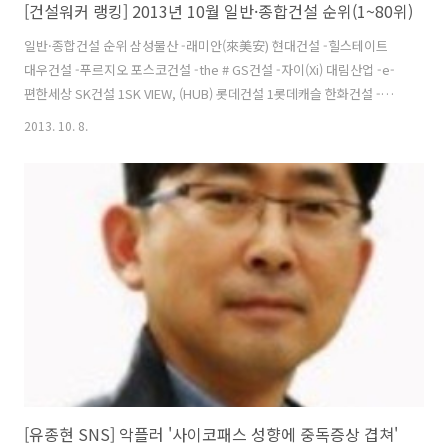
[건설워커 랭킹] 2013년 10월 일반·종합건설 순위(1~80위)
일반·종합건설 순위 삼성물산 -래미안(來美安) 현대건설 -힐스테이트
대우건설 -푸르지오 포스코건설 -the # GS건설 -자이(Xi) 대림산업 -e-
편한세상 SK건설 1SK VIEW, (HUB) 롯데건설 1롯데캐슬 한화건설 -꿈
에그린 현대엠코 -엠코타운 현대산업개발 -I-PARK 두산건설 -두산위브
2013. 10. 8.
(We've) 두산중공업 -플랜트,토목공사 한진중공업 1해모로 경남기업 1
경남아너스빌 금호건설(W) -어울림.리첸시아 계룡건설산업 -리슈빌 코
오롱글로벌 -하늘채 케이씨씨건설 -스위첸 쌍용건설(W) -쌍용 예가 한라
건설 -한라비발디 호반건설 -베르디움 동부건설 -센트레빌 삼성에버랜
드 2환경.조경 삼성중공업 1삼성쉐르빌 태영건설 1데시앙 한양 -수자인
한신공영 -한신休플러스 현대중공업 -플랜트,조선 서희건설 -아리..
[유종현 SNS] 악플러 '사이코패스 성향에 중독증상 겹쳐'