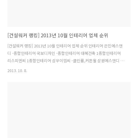
[건설워커 랭킹] 2013년 10월 인테리어 업체 순위
[건설워커 랭킹] 2013년 10월 인테리어 업체 순위 인테리어 은민에스앤
디 -종합인테리어 국보디자인 -종합인테리어 대혜건축 1종합인테리어
리스피엔씨 1종합인테리어 삼우이엠씨 -클린룸,커튼월 삼원에스앤디 -
종합인테리어 원방테크 -클린룸 엄지하우스 -종합인테리어 두양건축 -
2013. 10. 8.
실내건축 시공테크 -전시인테리어 ★"건설워커에 없다면 대한민국에는
없는 건설회사입니다"★ - 종합취업포털, 대한건설협회, 해외건설협회
도 이용하는 건설취업포털 건설워커 - 1997년 오픈! 국내 최초, 최대 전
문취업포털 건설워커 http://www.worker.co.kr - 건설, 건축, 토목,
기계, 전기, 인테리어, 플랜트, 엔지니어링, 품질, 재료시험, 감리 - 설계,
시공, 공무, CM, 건설관리, 기사, 기술사, 건축사, 기능사,..