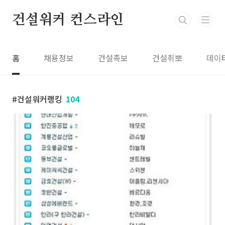
본문 바로가기
건설워커 컨스라인
홈
채용정보
건설족보
건설취뽀
데이
건설워커랭킹
104