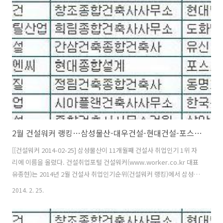
HRSG(Heat Recovery Steam Generator)는 가스복합화력발전소의
가스터빈에서 연소된 후 배출되는 고온·고압의 배기가스 에너지를 재활
용해 스팀터빈을 구동하는 발전설비로 가스복합화력 발전소의 핵심 기
자재다. 두산건설 관계자 "HRSG의 통상적 납품 규모가 300억~500억
원..
2월 건설워커 랭킹…삼성물산-대우건설-현대건설-포스코건설 순 건설사 취업인기
[[건설워커 2014-02-25] 삼성물산이 11개월째 건설사 취업인기 1위 자
리에 이름을 올렸다. 건설취업포털 건설워커(www.worker.co.kr 대표
유종현)는 2014년 2월 건설사 취업인기순위(건설워커 랭킹)에서 삼성물
산이 종합건설 부문 정상자리를 굳건히 지켰다고 25일 밝혔다. 삼성물산
2014. 2. 25.
은 지난해 4월부터 11개월째 1위를 기록 중이다. 또 삼성엔지니어링(엔
지니어링), 웅남(전문건설), 삼우종합건축사사무소(건축설계), 은민에스
앤디(인테리어)가 부문별 1위를 확고히 유지했다. 종합건설 부문에서는