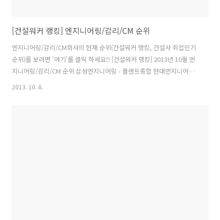
[건설워커 랭킹] 엔지니어링/감리/CM 순위
엔지니어링/감리/CM회사의 현재 순위(건설워커 랭킹, 건설사 취업인기
순위)를 보려면 '여기'를 클릭 하세요!! [건설워커 랭킹] 2013년 10월 엔
지니어링/감리/CM 순위 삼성엔지니어링 - 플랜트종합 현대엔지니어링 -
플랜트종합 도화엔지니어링 - 토목종합 유신 - 토목종합 포스코엔지니어
2013. 10. 8.
링 - 플랜트종합 동명기술공단 1 토목/건축종합 한국종합기술 1 토목종
합 삼안 - 토목종합 건화 - 토목종합 선진엔지니어링 - 토목/건축종합 이
산 - 토목종합 KG엔지니어링 - 토목종합 세일종합기술공사 - 토목종합
건원엔지니어링 2 건축종합 평화엔지니어링 - 토목종합 서영엔지니어링
2 토목종합 PB - CM 동호 - 토목종합 대한콘설탄트 - 토목종합 동부엔지
니어링 - 토목종합 동일기술공사 - 토목종합 다산컨설턴트 - 토목..