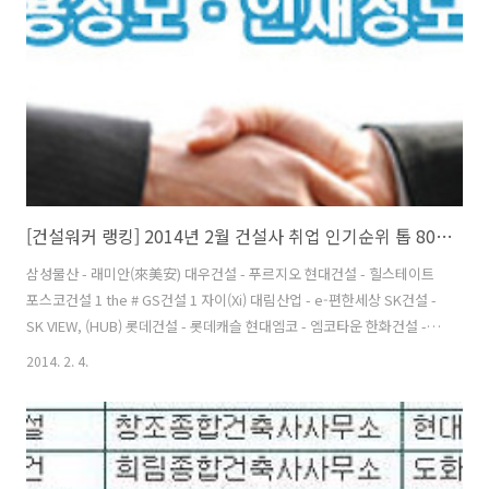
우건설, 현대건설, 포스코건설이 빅4자리를 차지했다. 또 GS건설, 대림
산업, SK건설, 롯데건설, 현대엠코, 한화건설이 톱10에 이름을 올렸..
[건설워커 랭킹] 2014년 2월 건설사 취업 인기순위 톱 80 (종합건설 부문)
삼성물산 - 래미안(來美安) 대우건설 - 푸르지오 현대건설 - 힐스테이트
포스코건설 1 the # GS건설 1 자이(Xi) 대림산업 - e-편한세상 SK건설 -
SK VIEW, (HUB) 롯데건설 - 롯데캐슬 현대엠코 - 엠코타운 한화건설 -
꿈에그린 두산건설 2 두산위브(We've) 한진중공업 - 해모로 현대산업개
2014. 2. 4.
발 2 I-PARK 두산중공업 - 플랜트,토목공사 계룡건설산업 - 리슈빌 코오
롱글로벌 1 하늘채 동부건설 3 센트레빌 케이씨씨건설 - 스위첸 금호건
설(W) 3 어울림.리첸시아 호반건설 1 베르디움 삼성에버랜드 3 환경.조
경 한라(구 한라건설) - 한라비발디 쌍용건설(법) 1 쌍용 예가 경남기업
(W) 5 경남아너스빌 삼성중공업 - 삼성쉐르빌 태영건설 - 데시앙 한신공