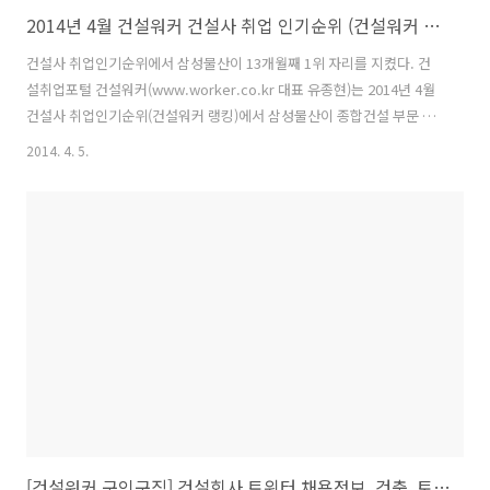
2014년 4월 건설워커 건설사 취업 인기순위 (건설워커 랭킹) 도표
건설사 취업인기순위에서 삼성물산이 13개월째 1위 자리를 지켰다. 건
설취업포털 건설워커(www.worker.co.kr 대표 유종현)는 2014년 4월
건설사 취업인기순위(건설워커 랭킹)에서 삼성물산이 종합건설 부문 정
상자리를 굳건히 지켰다. 삼성물산은 지난해 4월부터 13개월째 1위를 기
2014. 4. 5.
록 중이다. 또 삼성엔지니어링(엔지니어링), 특수건설(전문건설), 삼우종
합건축사사무소(건축설계), 은민에스앤디(인테리어)가 부문별 1위를 차
지했다. 종합건설 부문에서는 삼성물산에 이어 대우건설, 현대건설, 포
스코건설, 대림산업, GS건설, SK건설, 롯데건설, 현대엠코, 한화건설이
'톱10'에 이름을 올렸다. 한편 현대엠코는 현대엔지니어링에 흡수 합병
되면서, 4월 1일부터 사명이 현대엔지니어링으로 바뀌었다 건설워커 출
처와..
[건설워커 구인구직] 건설회사 트위터 채용정보, 건축, 토목, 인테리어, CAD, 플랜트, 조경, 환경, 설비, 감리, CM