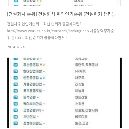
[건설회사 순위] 건설회사 취업인기순위 (건설워커 랭킹).. vs 시공능력평가 순위
건설사 취업인기순위... 최신 순위가 궁금하다면?
http://www.worker.co.kr/corprank/ranking.asp 시공능력평가순
위 톱100... 최신 순위가 궁금하다면?
http://www.worker.co.kr/link/2002R100.asp [건설회사 순위] 건설
2014. 4. 24.
취업포털 건설워커 선정 국내 건설업체 인기순위입니다. (2014년 4월 랭
킹) 아파트 브랜드들도 나와있으니 참고하시고요. 현재의 순위가 궁금하
시면 도표를 클릭하시면 되겠습니다. 유종현 건설워커 대표는 "건설워커
랭킹은 주요 건설사들을 대상으로 구직자의 취업선호도를 추출해내는
것"이라며 "워크아웃이나 법정관리 중인 건설사라도 그간의 기업이미
지, 브랜드 인지도, 조직문화(일하는 분위기), 채용마케팅, 채용시스템,
평판 등에 따라 ..