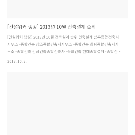
[건설워커 랭킹] 2013년 10월 건축설계 순위
[건설워커 랭킹] 2013년 10월 건축설계 순위 건축설계 삼우종합건축사
사무소 -종합건축 창조종합건축사사무소 -종합건축 희림종합건축사사
무소 -종합건축 간삼건축종합건축사 -종합건축 현대종합설계 -종합건축
정림건축종합건축사 -종합건축 시아플랜건축사사무소 -종합건축 종합
2013. 10. 8.
건축사사무소건원 -종합건축 한길종합건축사사무소 -종합건축 공간종
합건축사사무소 -종합건축(법) ★"건설워커에 없다면 대한민국에는 없
는 건설회사입니다"★ - 종합취업포털, 대한건설협회, 해외건설협회도
이용하는 건설취업포털 건설워커 - 1997년 오픈! 국내 최초, 최대 전문취
업포털 건설워커 http://www.worker.co.kr - 건설, 건축, 토목, 기계,
전기, 인테리어, 플랜트, 엔지니어링, 품질, 재료시험, 감리 - 설계, 시공,
공무..