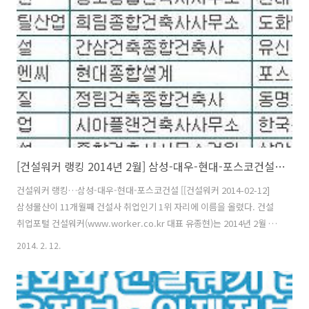
삼성물산 다음으로 대우건설, 현대건설, 포스코건설이 빅4자리를 차지
했다. 또 GS건설, 대림산업, SK건설, 롯데건설, 현대엠코, 한화건설이
톱10에 이름을 올렸다. 이밖에 두산건설, 한진중공업, 현대산..
[건설워커 랭킹 2014년 2월] 삼성-대우-현대-포스코건설 순
건설워커 랭킹…삼성-대우-현대-포스코건설 [[건설워커 2014-02-12]
삼성물산이 11개월째 건설사 취업인기 1위 자리에 이름을 올렸다. 건설
취업포털 건설워커(www.worker.co.kr 대표 유종현)는 2014년 2월 건
설사 취업인기순위(건설워커 랭킹)에서 삼성물산이 종합건설 부문 정상
2014. 2. 12.
자리를 굳건히 지켰다고 12일 밝혔다. 삼성물산은 지난해 4월부터 11개
월째 1위를 기록 중이다. 또 삼성엔지니어링(엔지니어링), 웅남(전문건
설), 삼우종합건축사사무소(건축설계), 은민에스앤디(인테리어)가 부문
별 1위를 확고히 유지했다. 종합건설 부문에서는 삼성물산 다음으로 대