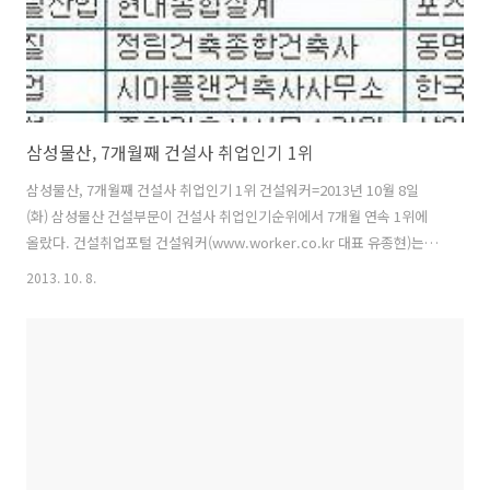
삼성물산, 7개월째 건설사 취업인기 1위
삼성물산, 7개월째 건설사 취업인기 1위 건설워커=2013년 10월 8일
(화) 삼성물산 건설부문이 건설사 취업인기순위에서 7개월 연속 1위에
올랐다. 건설취업포털 건설워커(www.worker.co.kr 대표 유종현)는
10월 ‘건설워커 랭킹’(건설사 취업인기순위)에서 삼성물산이 7개월째 종
2013. 10. 8.
합건설 부문 정상자리를 지켰다고 8일 밝혔다. 삼성엔지니어링(엔지니
어링 부문), 웅남(전문건설 부문), 삼우종합건축사사무소(건축설계 부
문), 은민에스앤디(인테리어 부문)가 각각 부문별 1위를 차지했다. 종합
건설(일반건설) 부문에서는 (괄호안은 2013년 시공능력평가 순위) 삼성
물산(2)에 이어 현대건설(1), 대우건설(3), 포스코건설(5)이 빅4 자리를
굳건히 지켰으며 GS건설(6), 대림산업(4), SK건설(8),..