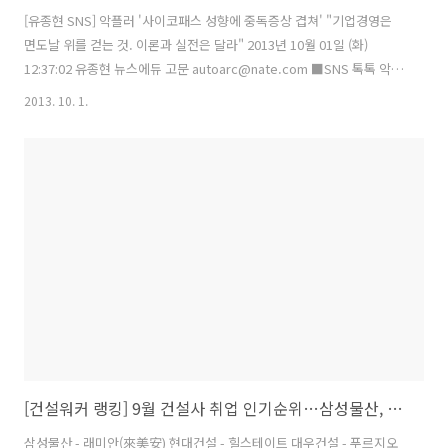
[유종현 SNS] 악플러 '사이코패스 성향에 중독증상 겹쳐' "기업경영은
면도날 위를 걷는 것. 이론과 실전은 달라" 2013년 10월 01일 (화)
12:37:02 유종현 뉴스에듀 고문 autoarc@nate.com ■SNS 톡톡 악플
러들은 대개 사이코패스 성향에 도박처럼 중독증상까지 겹쳐 있다. 자신
2013. 10. 1.
의 악플에 사람들이 반응을 하면 존재감이 높아진다는 착각에 빠져 더 세
게 대응하며 쾌감을 느낀다. '블랙베리의 몰락' 그 원인은 복합적이나 가
장 큰 원인은 시장의 변화에 둔감하고 변화를 거부한 것이라고 전문가들
은 지적한다. 나름 일리 있는 비판이다. 하지만 그건 KO패 당한 격투기
선수에게 왜 상대의 킥을 피하지 못했냐는 지적과 별반 다르지 않다. 그
런 말은 누구나 할 수 있다. 기업경영은 이론이 아닌 ..
[건설워커 랭킹] 9월 건설사 취업 인기순위…삼성물산, 현대건설, 대우건설, 포스코건설, GS건설, 대림산업, 롯데건설, SK건설, 한화건설, 현대엠코 순
삼성물산 - 래미안(來美安) 현대건설 - 힐스테이트 대우건설 - 푸르지오