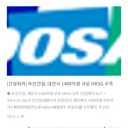
계 삼우종합건축사사무소(삼우설계) 희림종합건축사사무소(희림건축)
간삼건축종합건축사사무소(간삼건축) 창조종합건출사사무소(창조건축)
현대종합설계 정림건축종합건축사사무소(정림건축) 시아플랜건축사사
무소 종합건축사사무소건원(건원건축) 한길종합건축사사무소(한길건
축) 공간종합건축사사무소(공간건축, 법정관리) 엔지니어링 삼성엔지니
어링 현대엔지니어링 도화엔지니어링 유신 포스코엔지니어링 동명기술
공단 한국종합기술 삼안 건화 선진엔지니어링 인테리어 은민에스앤디..
[건설워커] 두산건설, 대만서 1400억원 규모 HRSG 수주
◆ 두산건설, 대만서 1400억원 규모 HRSG 수주 (건설워커 뉴스 =
2014-02-26) 두산건설(대표이사 양희선)이 대만에서 1400억원 규모의
가스복합화력발전소용 HRSG(배열회수 보일러)를 수주했다. 두산건설
은 지난 24일 발주처인 미츠비시히다치파워시스템으로부터 대만 중서부
2014. 2. 26.
지역 퉁샤오에 들어설 가스복합화력발전소 프로젝트의 주요 기기인
HRSG 6기 납품을 위한 사전착수 지시서를 접수했다고 26일 밝혔다.