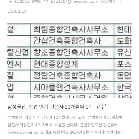
(수) 11:22:23 배성원 기자 bsw1107@newsedu.co.kr [뉴스에듀] 주
요 건설회사들의 상반기 공개 채용 소식이 이어지고 있다. 19일 건설취
2014. 3. 19.
업포털 건설워커(www.worker.co.kr 대표 유종현)에 따르면 현대건설,
삼성물산, GS건설, 금호건설, 대방건설, 아이에스동서 등이 신입 및 경
력사원 모집에 나서고 있다. ◆ 현대건설(www.hdec.co.kr)이 연구개
발 분야 신입사원을 모집한다. 모집구분은 R&D기획, 인프라구조, 지하
공간, 첨단재료, 첨단건축기술, 그린도시, 해양에너지, 화공플랜트, 발전
플랜트, 원자력플랜트, 물·환경 등이며 2..
삼성물산, 취업 인기 건설사 12개월째 1위 '고수'
삼성물산, 취업 인기 건설사 12개월째 1위 '고수' 삼성물산이 12개월째
건설사 취업인기 1위 자리에 이름을 올렸다. 건설취업포털 건설워커
(www.worker.co.kr 대표 유종현)는 2014년 3월 건설사 취업인기순위