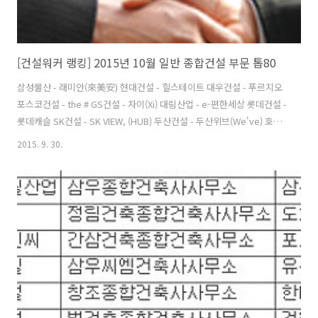
[건설워커 랭킹] 2015년 10월 일반 종합건설 부문 톱80
삼성물산 - 래미안(來美安) 현대건설 - 힐스테이트 대우건설 - 푸르지오
포스코건설 - the # GS건설 - 자이(Xi) 대림산업 - e-편한세상 롯데건설 -
롯데캐슬 SK건설 - SK VIEW, (HUB) 두산건설 - 두산위브(We've) 호반
건설 - 베르디움 한화건설 - 꿈에그린 부영 - e-그린타운 계룡건설산업 -
2015. 9. 30.
리슈빌 현대산업개발 - I-PARK 두산중공업 - 플랜트,토목공사 금호건설
(W) - 어울림.리첸시아 쌍용건설 - 쌍용 예가 코오롱글로벌 - 하늘채 한진
중공업 - 해모로 한양 1 수자인 태영건설 1 데시앙 한신공영 - 한신休플
러스 케이씨씨건설 - 스위첸 한라 - 한라비발디 서희건설 - 스타힐스 우
미건설 - 우미 린 서브원 - 일반환경,건축 삼성중공업 - 삼성쉐르빌 신세
계건설 - 쉐덴 효성..