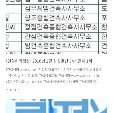
모로태영건설 -데시앙서희건설 -스타힐스우미건설 -우미 린효성 1백년
家약신세계건설 1쉐덴서브원 2일반환경,건축삼성중공업 -삼성쉐르빌
동원개발 -동원로얄듀크동부건설(법) -센트레빌경남기업(법) -경남아너
스빌중흥건설 -중흥S-클래스극동..
[건설워커랭킹] 2016년 1월 삼성물산 34개월째 1위
[건설워커 2016-01-05] 건설사 취업인기순위에서 삼성물산이 34개월째
1위 자리를 지키고 있다. 건설취업포털 건설워커(www.worker.co.kr
대표 유종현)는 2016년 1월 건설사 취업인기순위(일명 ‘건설워커 랭킹’)
에서 삼성물산이 34개월째 종합건설 부문 정상자리를 지켰다고 밝혔다.
2016. 1. 5.
현대엔지니어링(엔지니어링), 구산토건(전문건설), 희림종합건축사사무
소(건축설계), 계선(인테리어)이 각 부문별 1위로 선정됐다. 종합건설 부
문에서는 삼성물산에 이어 현대건설, 대우건설, 포스코건설, GS건설, 대
림산업, 롯데건설, SK건설, 현대산업개발, 부영이 톱10에 이름을 올렸