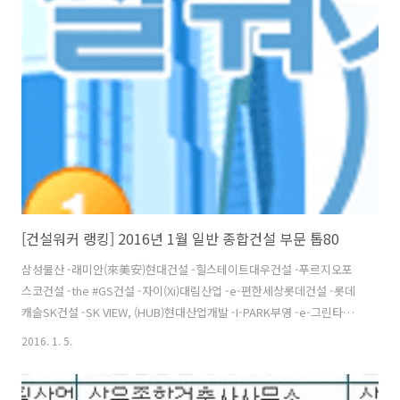
우산업, 동아에스텍, 삼호개발, 케이블텍
[건설워커 랭킹] 2016년 1월 일반 종합건설 부문 톱80
삼성물산 -래미안(來美安)현대건설 -힐스테이트대우건설 -푸르지오포
스코건설 -the #GS건설 -자이(Xi)대림산업 -e-편한세상롯데건설 -롯데
캐슬SK건설 -SK VIEW, (HUB)현대산업개발 -I-PARK부영 -e-그린타운
호반건설 -베르디움두산건설 -두산위브(We've)한화건설 -꿈에그린계
2016. 1. 5.
룡건설산업 -리슈빌금호건설 1어울림.리첸시아두산중공업 1플랜트,토
목공사쌍용건설 -쌍용 예가코오롱글로벌 -하늘채한양 -수자인케이씨씨
건설 -스위첸한신공영 -한신休플러스한라 -한라비발디한진중공업 -해