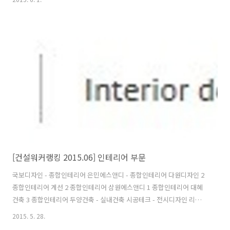
대엔지니어링(엔지니어링), 구산토건(전문건설), 삼우종합건축사사무소
(건축설계), 국보디자인(인테리어)도 부문별 1위 자리를 굳건히 다졌다.
종합건설 부문에서는 삼성물산에 이어 현대건설, 포스코건설, 대우건설,
대림산업, GS건설, 롯데건설, SK건설, 두산건설, 한화건설이 톱10에 이
름을 올렸다. 호반건설, 현대산업개발, 계룡건설산업, 부영, 코오롱글로
벌, 두산중공업, 쌍용건설, 금호건설, 한진중공업, 태영건설..
[건설워커랭킹 2015.06] 인테리어 부문
국보디자인 - 종합인테리어 은민에스앤디 - 종합인테리어 다원디자인 2
종합인테리어 계선 2 종합인테리어 삼원에스앤디 1 종합인테리어 대혜
건축 3 종합인테리어 두양건축 - 실내건축 시공테크 - 전시디자인 리스피
엔씨 - 종합인테리어 엄지하우스 - 종합인테리어 출처 : 건설워커 (순위
2015. 5. 28.
자세히 보기) 국보디자인>은민에스앤디>다원디자인>계선>삼원에스앤