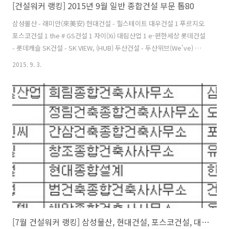
[건설워커 랭킹] 2015년 9월 일반 종합건설 부문 톱80
삼성물산 - 래미안(來美安) 현대건설 - 힐스테이트 대우건설 1 푸르지오
포스코건설 1 the # GS건설 1 자이(Xi) 대림산업 1 e-편한세상 롯데건설
- 롯데캐슬 SK건설 - SK VIEW, (HUB) 두산건설 - 두산위브(We've) 호
반건설 1 베르디움 한화건설 1 꿈에그린 부영 - e-그린타운 계룡건설산
2015. 9. 3.
업 - 리슈빌 현대산업개발 - I-PARK 두산중공업 - 플랜트,토목공사 금호
건설(W) 2 어울림.리첸시아 쌍용건설 - 쌍용 예가 코오롱글로벌 2 하늘
채 한진중공업 - 해모로 태영건설 - 데시앙 한양 1 수자인 한신공영 1 한
신休플러스 케이씨씨건설 - 스위첸 한라 2 한라비발디 서희건설 - 스타
힐스 우미건설 5 우미 린 서브원 1 일반환경,건축 삼성중공업 1 삼성쉐르
빌 신세계건설 - 쉐덴 효성..
[7월 건설워커 랭킹] 삼성물산, 현대건설, 포스코건설, 대우건설, 대림산업 순