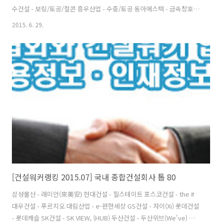
수건설 - 보링/토공/철콘 흥우산업 - 수중/토공 동아에스텍 - 금속창호/
조경시설 삼호개발 - 토공/철콘 케이블텍 - 교량/구조물 출처 : 건설워커
2015. 6. 29.
[건설워커랭킹 2015.07] 국내 종합건설회사 톱 80
삼성물산 - 래미안(來美安) 현대건설 - 힐스테이트 포스코건설 - the #
대우건설 - 푸르지오 대림산업 - e-편한세상 GS건설 - 자이(Xi) 롯데건설
- 롯데캐슬 SK건설 - SK VIEW, (HUB) 두산건설 - 두산위브(We've) 한