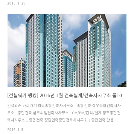
타운 *호반건설 -베르디움 *두산건설 -두산위브(We've)한화건설 -꿈에
2016. 1. 29.
그린금호건설 1어울림 *계룡건설산업 1리슈빌 *두산중공업 -플랜트,토
목공사쌍용건설 -쌍용 예가 *코오롱글로벌 -하늘채한양 -수자인케이씨
씨건설 -스위첸 *한신공영 -한신休플러스한라 -한라비발디한진중공업 -
해모로 *태영건설 -데시앙서희건설 -스타힐스우미건설 -우미 린 *효성 -
백년家약신세계건설 -쉐덴서브원 -일반환경,건축 *삼호(W) 6e편한세상
*동원개발 -동원로얄듀크동부건설(법) -센트레빌경남기업(법)..
[건설워커 랭킹] 2016년 1월 건축설계/건축사사무소 톱10
건설워커 바로가기 희림종합건축사사무소 - 종합건축 삼우종합건축사사
무소 - 종합건축 삼우씨엠건축사사무소 - CM/PM/감리/설계 창조종합건
축사사무소 1 종합건축 정림건축종합건축사사무소 1 종합건축 간삼건축
종합건축사무소 - 종합건축 범건축종합건축사사무소 - 종합건축 현대종
2016. 1. 5.