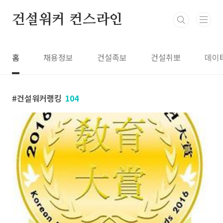
본문 바로가기
건설워커 컨스라인
홈
채용정보
건설족보
건설취뽀
데이
건설워커랭킹
104