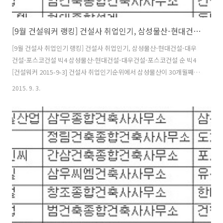
[9월 건설워커 랭킹] 건설사 취업인기, 삼성물산-현대건설-대우건설-포스코건설 빅4
[9월 건설사 취업인기 랭킹] 건설사 취업인기, 삼성물산-현대건설-대우
건설-포스코건설 빅4 삼성물산-현대건설-대우건설-포스코건설 순 빅4
[건설워커 2015-9-3] 건설사 취업인기순위에서 삼성물산이 30개월째 1
위 자리를 지키고 있다. 건설취업포털 건설워커(www.worker.co.kr 대
2015. 9. 3.
표 유종현)는 2015년 9월 건설사 취업인기순위(일명 ‘건설워커 랭킹’)에
서 삼성물산이 30개월째 종합건설 부문 정상자리를 지켰다고 밝혔다. 현
대엔지니어링(엔지니어링), 구산토건(전문건설), 희림종합건축사사무소
(건축설계), 국보디자인(인테리어)이 각 부문별 1위로 선정됐다. 종합건
설 부문에서는 삼성물산에 이어 현대건설, 대우건설, 포스코건설, GS건
설, 대림산업, 롯데건설, SK건설, 두산건설, 호반건설이 톱10에 ..