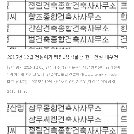
덴 삼성중공업 ..
2015년 12월 건설워커 랭킹..삼성물산-현대건설-대우건설-포스코건설
[건설워커 2015-12-01] 건설사 취업인기순위에서 삼성물산이 33개월째
1위 자리를 지키고 있다. 건설취업포털 건설워커(www.worker.co.kr
대표 유종현)는 2015년 12월 건설사 취업인기순위(일명 ‘건설워커 랭
킹’)에서 삼성물산이 33개월째 종합건설 부문 정상자리를 지켰다고 밝혔
2015. 11. 30.
다. 현대엔지니어링(엔지니어링), 구산토건(전문건설), 희림종합건축사
사무소(건축설계), 계선(인테리어)이 각 부문별 1위로 선정됐다. 종합건
설 부문에서는 삼성물산에 이어 현대건설, 대우건설, 포스코건설, GS건
설, 대림산업, 롯데건설, SK건설, 현대산업개발, 부영이 톱10에 이름을
올렸다. 또 호반건설, 두산건설, 한화건설, 계룡건설산업, 두산중공업,
금호건설, 쌍용건설, 코오롱글로벌, 한양이 20위권에 들었다..