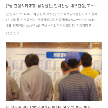
[2월 건설워커랭킹] 삼성물산, 현대건설, 대우건설, 포스코건설 빅4
[건설워커 2016-02-03] 건설사 취업인기순위에서 삼성물산이 35개월째
1위 자리를 지키고 있다. 건설취업포털 건설워커(www.worker.co.kr
대표 유종현)는 2016년 2월 건설사 취업인기순위(일명 ‘건설워커 랭킹’)
에서 삼성물산이 35개월째 종합건설 부문 정상자리를 지켰다고 밝혔다.
2016. 2. 3.
현대엔지니어링(엔지니어링), 구산토건(전문건설), 희림종합건축사사무
소(건축설계), 계선(인테리어)이 각 부문별 1위로 선정됐다. 종합건설 부
문에서는 삼성물산에 이어 현대건설, 대우건설, 포스코건설, GS건설, 대
림산업, 롯데건설, SK건설, 현대산업개발, 부영이 톱10에 이름을 올렸
다. 또 호반건설, 두산건설, 한화건설, 금호건설, 계룡건설산업, 두산중
공업, 쌍용건설, 코오롱글로벌, 한양, 케이씨씨건설이 20..
[건설워커 랭킹] 2016년 2월 인테리어 업체 부문 톱10