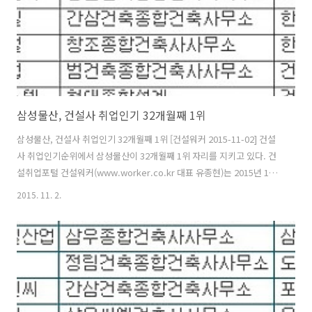
삼성물산, 건설사 취업인기 32개월째 1위
삼성물산, 건설사 취업인기 32개월째 1위 [건설워커 2015-11-02] 건설
사 취업인기순위에서 삼성물산이 32개월째 1위 자리를 지키고 있다. 건
설취업포털 건설워커(www.worker.co.kr 대표 유종현)는 2015년 11
월 건설사 취업인기순위(일명 ‘건설워커 랭킹’)에서 삼성물산이 32개월
2015. 11. 2.
째 종합건설 부문 정상자리를 지켰다고 밝혔다. 현대엔지니어링(엔지니
어링), 구산토건(전문건설), 희림종합건축사사무소(건축설계), 국보디자
인(인테리어)이 각 부문별 1위로 선정됐다. 종합건설 부문에서는 삼성물
산에 이어 현대건설, 대우건설, 포스코건설, GS건설, 대림산업, 롯데건
설, SK건설, 현대산업개발, 호반건설이 톱10에 이름을 올렸다. 또 부영,
두산건설, 한화건설, 계룡건설산업, 두산중공업, 금호건설, ..