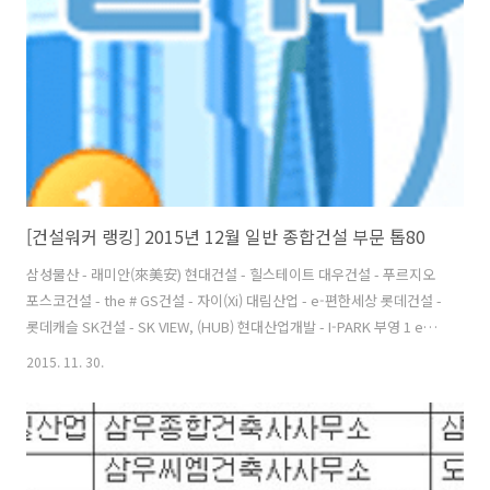
다. 또 호반건설, 두산건설, 한화건설, 계룡건설산업, 금호건설, 두산중
공업, 쌍용건설, 코오롱글로벌, 한양, 케이씨씨건설이 20..
[건설워커 랭킹] 2015년 12월 일반 종합건설 부문 톱80
삼성물산 - 래미안(來美安) 현대건설 - 힐스테이트 대우건설 - 푸르지오
포스코건설 - the # GS건설 - 자이(Xi) 대림산업 - e-편한세상 롯데건설 -
롯데캐슬 SK건설 - SK VIEW, (HUB) 현대산업개발 - I-PARK 부영 1 e-그
린타운 호반건설 1 베르디움 두산건설 - 두산위브(We've) 한화건설 - 꿈
2015. 11. 30.
에그린 계룡건설산업 - 리슈빌 두산중공업 - 플랜트,토목공사 금호건설
(W) - 어울림.리첸시아 쌍용건설 - 쌍용 예가 코오롱글로벌 - 하늘채 한양
- 수자인 케이씨씨건설 - 스위첸 한신공영 - 한신休플러스 한라 - 한라비
발디 한진중공업 - 해모로 태영건설 - 데시앙 서희건설 - 스타힐스 우미
건설 - 우미 린 서브원 - 일반환경,건축 효성 - 백년家약 신세계건설 - 쉐