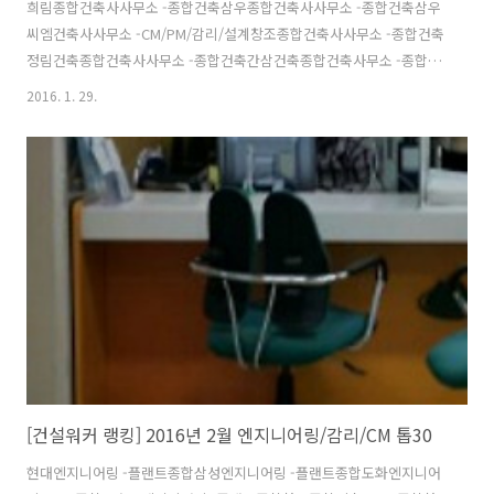
희림종합건축사사무소 -종합건축삼우종합건축사사무소 -종합건축삼우
씨엠건축사사무소 -CM/PM/감리/설계창조종합건축사사무소 -종합건축
정림건축종합건축사사무소 -종합건축간삼건축종합건축사무소 -종합건
축범건축종합건축사사무소 -종합건축현대종합설계 -종합건축해안종합
2016. 1. 29.
건축사사무소 -설계/감리/CM시아플랜건축사사무소 -종합건축 출처 : 건
설워커 http://www.worker.co.kr/corprank/ #건설취업 #건설워커 #
건설사취업 #인기순위 #건설워커랭킹
[건설워커 랭킹] 2016년 2월 엔지니어링/감리/CM 톱30
현대엔지니어링 -플랜트종합삼성엔지니어링 -플랜트종합도화엔지니어