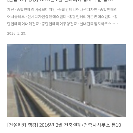
계선 -종합인테리어국보디자인 -종합인테리어다원디자인 -종합인테리
어시공테크 -전시디자인삼원에스앤디 -종합인테리어은민에스앤디 -종
합인테리어대혜건축 -종합인테리어두양건축 -실내건축엄지하우스 -종
합인테리어킹스맨 -종합인테리어 출처 : 건설워커
2016. 1. 29.
http://www.worker.co.kr/corprank/ #건설취업 #건설워커 #건설사
취업 #인기순위 #건설워커랭킹
[건설워커 랭킹] 2016년 2월 건축설계/건축사사무소 톱10