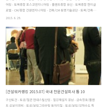
어링 - 토목종합 포스코엔지니어링 - 플랜트종합 유신 - 토목종합 한미글
로벌 - CM/종합 건원엔지니어링 - 건축/CM 동명기술공단 - 토목/건축
삼안(W) 3 토목종합 서영엔지니어링 1 토목종합 한국종합기술 1 토목종
2015. 6. 29.
합 건화 3 토목종합 선진엔지니어링 - 토목/건축 KG엔지니어링 - 토목종
합 이산 - 토목종합 평화엔지니어링 - 토목종합 PB - CM 세일종합기술공
사 - 토목종합 동일기술공사 - 토목종합 동부엔지니어링 - 토목종합 벽산
엔지니어링 - 토목종합 대한콘설탄트 - 토목종합 다산컨설턴트 - 토목종
합 혜인이엔씨 - 토목종합 범한엔지니어링 - 토목/건축 태조엔지니어링
3 토목종합 한국종합엔지니어링 - 토목종합 홍익기술단 - 토목종합 L..
[건설워커랭킹 2015.07] 국내 전문건설회사 톱 10
구산토건 - 토공/철콘 현대스틸산업 - 철강재설치 웅남 - 금속창호/플랜
트 삼보이엔씨 - 토공/보링그라우팅 동아지질 - 토공/보링/상하수도 특