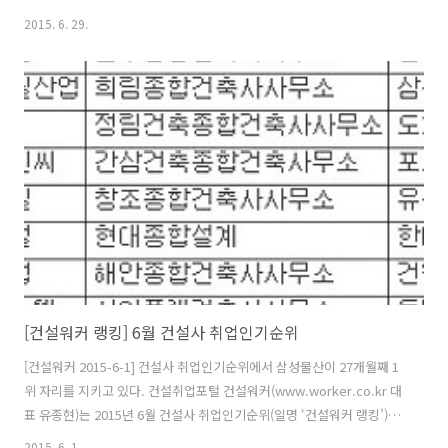
화건설 - 꿈에그린 호반건설 - 베르디움 부영 2 e-그린타운 계룡건설산
2015. 6. 29.
업 - 리슈빌 현대산업개발 2 I-PARK 두산중공업 1 플랜트,토목공사 코오
롱글로벌 1 하늘채 쌍용건설 - 쌍용 예가 금호건설(W) - 어울림.리첸시아
한진중공업 - 해모로 태영건설 - 데시앙 한신공영 - 한신休플러스 한양 -
수자인 케이씨씨건설 - 스위첸 제일모직 - 삼성에버랜드 서희건설 - 스타
힐스 한라 - 한라비발디 삼성중공업 - 삼성쉐르빌 신세계건설 - 쉐덴 서
브원 - 일반환경,건축 ..
[건설워커 랭킹] 6월 건설사 취업인기순위
[건설워커 2015-6-1] 건설사 취업인기순위에서 삼성물산이 27개월째 1
위 자리를 지키고 있다. 건설취업포털 건설워커(www.worker.co.kr 대
표 유종현)는 2015년 6월 건설사 취업인기순위(일명 ‘건설워커 랭킹’)에
서 삼성물산이 27개월째 종합건설 부문 정상자리를 지켰다고 밝혔다. 현
2015. 6. 1.