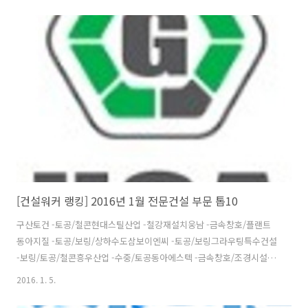
합설계 - 종합건축 해안종합건축사사무소 - 설계/감리/CM 시아플랜건축
사사무소 - 종합건축 출처 : 건설워커 랭킹 (2016년 1월) 건설취업, 건설
워커, 건설사 취업 인기순위, 건설워커랭킹, 건축사사무소, 건축설계, 희
림종합건축사사무소, 삼우종합건축사사무소, 삼우씨엠건축사사무소,
창조종합건축사사무소, "건설워커에 없다면 대한민국에는 없는 건설회
사입니다" ★ 건설취업은 역시 건설워커 ★ SINCE 1997 건설회사 인기
순위 채용 면접 연봉 ..
[건설워커 랭킹] 2016년 1월 전문건설 부문 톱10
구산토건 -토공/철콘현대스틸산업 -철강재설치웅남 -금속창호/플랜트
동아지질 -토공/보링/상하수도삼보이엔씨 -토공/보링그라우팅특수건설
-보링/토공/철콘흥우산업 -수중/토공동아에스텍 -금속창호/조경시설삼
호개발 -토공/철콘케이블텍 -교량/구조물 출처 : 건설워커 랭킹 (2016년
2016. 1. 5.
1월)건설취업, 건설워커, 건설사 취업 인기순위, 건설워커랭킹, 전문건
설, 구산토건, 현대스틸산업, 웅남, 동아지질, 삼보이엔씨, 특수건설, 흥