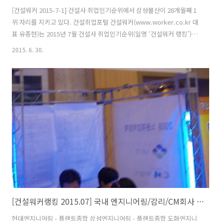
[건설워커 2015-7-1] 건설사 취업인기순위에서 삼성물산이 28개월째 1
위 자리를 지키고 있다. 건설취업포털 건설워커(www.worker.co.kr 대
표 유종현)는 2015년 7월 건설사 취업인기순위(일명 ‘건설워커 랭킹’)에
서 삼성물산이 28개월째 종합건설 부문 정상자리를 지켰다고 밝혔다. 현
2015. 6. 30.
대엔지니어링(엔지니어링), 구산토건(전문건설), 삼우종합건축사사무소
(건축설계), 국보디자인(인테리어)도 부문별 1위 자리를 굳건히 다졌다.
종합건설 부문에서는 삼성물산에 이어 현대건설, 포스코건설, 대우건설,
대림산업, GS건설, 롯데건설, SK건설, 두산건설, 한화건설이 톱10에 이
름을 올렸다. 호반건설, 부영, 계룡건설산업, 현대산업개발, 두산중공업,
코오롱글로벌, 쌍용건설, 금호건설, 한진중공업, 태영건설..
[건설워커랭킹 2015.07] 국내 엔지니어링/감리/CM회사 톱 10
현대엔지니어링 - 플랜트종합 삼성엔지니어링 - 플랜트종합 도화엔지니