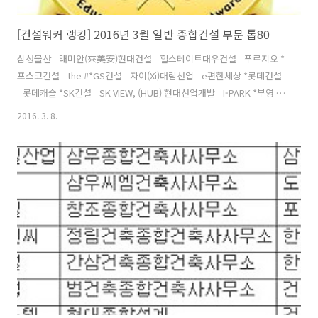
[건설워커 랭킹] 2016년 3월 일반 종합건설 부문 톱80
삼성물산 - 래미안(來美安)현대건설 - 힐스테이트대우건설 - 푸르지오 *
포스코건설 - the #*GS건설 - 자이(Xi)대림산업 - e편한세상 *롯데건설
- 롯데캐슬 *SK건설 - SK VIEW, (HUB) 현대산업개발 - I-PARK *부영 -
e-그린타운 *호반건설 - 베르디움 *두산건설 - 두산위브(We've)한화건
2016. 3. 8.
설 - 꿈에그린금호건설 - 어울림 *계룡건설산업 - 리슈빌 *두산중공업 -
플랜트,토목공사쌍용건설 - 쌍용 예가 *코오롱글로벌 - 하늘채한양 - 수
자인케이씨씨건설 - 스위첸 *한신공영 - 한신休플러스한라 - 한라비발디
한진중공업 - 해모로 *태영건설 - 데시앙서희건설 - 스타힐스우미건설 -
우미 린 *효성 - 백년家약신세계건설 - 쉐덴서브원 - 일반환경,건축 *삼
호(W) - e편한세상 *동..