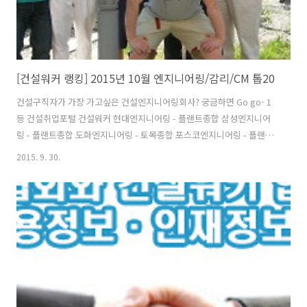
[건설워커 랭킹] 2015년 10월 엔지니어링/감리/CM 톱20
건설구직자가 가장 가고싶은 건설엔지니어링회사? 궁금하면 Go go- 1
등 건설취업포털 건설워커 현대엔지니어링 - 플랜트종합 삼성엔지니어
링 - 플랜트종합 도화엔지니어링 - 토목종합 포스코엔지니어링 - 플랜트
종합 유신 - 토목종합 한미글로벌 - CM/종합 한국종합기술 2 토목종합
2015. 9. 30.
건원엔지니어링 1 건축/CM 동명기술공단 1 토목/건축 서영엔지니어링 -
토목종합 건화 1 토목종합 삼안(W) 1 토목종합 선진엔지니어링 - 토목/
건축 KG엔지니어링 - 토목종합 이산 - 토목종합 평화엔지니어링 - 토목
종합 PB - CM 동일기술공사 1 토목종합 벽산엔지니어링 2 토목종합 동
부엔지니어링 - 토목종합 세일종합기술공사 3 토목종합 다산컨설턴트 1
토목종합 대한콘설탄트 1 토목종합 혜인이엔씨 - 토목종합 범한엔지니
어링 -..