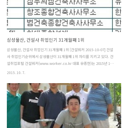
삼성물산, 건설사 취업인기 31개월째 1위
삼성물산, 건설사 취업인기 31개월째 1위 [건설워커 2015-10-07] 건설
사 취업인기순위에서 삼성물산이 31개월째 1위 자리를 지키고 있다. 건
설취업포털 건설워커(www.worker.co.kr 대표 유종현)는 2015년 10
월 건설사 취업인기순위(일명 ‘건설워커 랭킹’)에서 삼성물산이 31개월
2015. 10. 7.
째 종합건설 부문 정상자리를 지켰다고 밝혔다. 현대엔지니어링(엔지니
어링), 구산토건(전문건설), 희림종합건축사사무소(건축설계), 국보디자
인(인테리어)이 각 부문별 1위로 선정됐다. 종합건설 부문에서는 삼성물
산에 이어 현대건설, 대우건설, 포스코건설, GS건설, 대림산업, 롯데건
설, SK건설, 두산건설, 호반건설이 톱10에 이름을 올렸다. 또 한화건설,
부영, 계룡건설산업, 현대산업개발, 두산중공업, 금호건설, ..