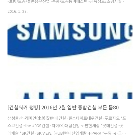
-보링/토공/철콘흥우산업 -수중/토공동아에스텍 -금속창호/조경시설삼
호개발 -토공/철콘케이블텍 -교량/구조물 출처 : 건설워커
2016. 1. 29.
http://www.worker.co.kr/corprank/ #건설취업 #건설워커 #건설사
취업 #인기순위 #건설워커랭킹
[건설워커 랭킹] 2016년 2월 일반 종합건설 부문 톱80
삼성물산 -래미안(來美安)현대건설 -힐스테이트대우건설 -푸르지오 *포
스코건설 -the #*GS건설 -자이(Xi)대림산업 -e편한세상 *롯데건설 -롯
데캐슬 *SK건설 -SK VIEW, (HUB)현대산업개발 -I-PARK *부영 -e-그린