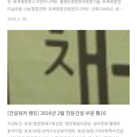
링 -토목종합포스코엔지니어링 -플랜트종합한국종합기술 -토목종합한
미글로벌 -CM/종합건화 -토목종합건원엔지니어링 -건축/CM유신 -토목
종합삼안 -토목종합서영엔지니어링 -토목종합동명기술공단 -토목/건축
2016. 1. 29.
선진엔지니어링 -토목/건축이산 -토목종합평화엔지니어링 -토목종합동
일기술공사 -토목종합경호엔지니어링 -건설ENG/CM동부엔지니어링 -
토목종합다산컨설턴트 -토목종합KG엔지니어링 -토목종합벽산엔지니
어링 -토목종합PB -CM세일종합기술공사 -토목종합유탑엔지니어링 토
목종합대한콘설탄트 1토목종합홍익기술단 -토목종합혜인이엔씨 1토목
종합범한엔지니어링 3토목/건축한국종합엔지니어링 2토목종합바우컨
설탄트 -토목종합출처 : 건설워커 http://www.worker.co.k..
[건설워커 랭킹] 2016년 2월 전문건설 부문 톱10
구산토건 -토공/철콘현대스틸산업 -철강재설치웅남 -금속창호/플랜트
동아지질 -토공/보링/상하수도삼보이엔씨 -토공/보링그라우팅특수건설