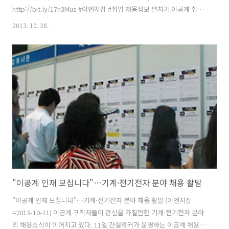
http://bit.ly/17n3Mus #이엔지잡 #취업 채용정보 펼치기 이공계 취업
포털 이엔지잡 ‏@ENGJOBKR59초 [이공계취업 이엔지잡] 신도리코(주)
2013. 10. 28.
/ 2013년 하반기(2차) 정기공채 / 마감일 : 11/04 /
http://bit.ly/17n3Me1 #이엔지잡 #취업 채용정보 펼치기 이공계 취업
포털 이엔지잡 ‏@ENGJOBKR1분 [이공계취업 이엔지잡] 국도화학(주) /
경력 및 신입사원 공개채용 / 마감일 : 11/12 / http://bit.ly/17n3LXv #
이엔지잡 #취업 채용정보 펼치기 이공계 취업포털 이엔지잡 ‏@ENGJ..
"이공계 인재 모십니다"…기계·전기전자 분야 채용 활발
"이공계 인재 모십니다"…기계·전기전자 분야 채용 활발 (이엔지잡
=2013-10-11) 이공계 구직자들이 관심을 가질만한 기계·전기전자 분야
의 채용소식이 이어지고 있다. 11일 건설워커가 운영하는 이공계 채용포