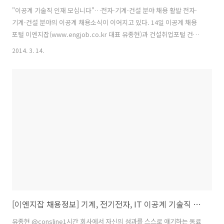
"이공계 기술직 인재 모십니다"…전자·기계·건설 분야 채용 활발 전자·
기계·건설 분야의 이공계 채용소식이 이어지고 있다. 14일 이공계 채용
포털 이엔지잡(www.engjob.co.kr 대표 유종현)과 건설취업포털 건설
워커(www.worker.co.kr)에 따르면 삼성전자, 현대엔지니어링, 두산
2014. 3. 14.
산업차량BG, 동부그룹, 오렌지이앤씨 등이 이공계 기술직 중심으로 전
문인력 채용에 나섰다. ◆ 삼성전자(http://www.samsung.com/sec)
네트워크사업부가 박사급 경력사원 및 박사대여 장학생을 모집한다. 모
집직군은 연구개발(R&D)이며 모집분야는 시스템 & Air 개발, 하드웨어
개발, 소프트웨어 개발 등이며 25일까지 삼성채용홈페이지
(www.samsungcareers.com)에 로그인, 해당 지원..
[이엔지잡 채용정보] 기계, 전기전자, IT 이공계 기술직 분야 구인구직정보
유종현 ‏@consline1시간 회사에서 자신의 성과를 스스로 얘기하는 동료