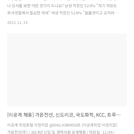
나 상사를 보면 어떤 생각이 드나요? 남성 직장인 52.0% "자기 자랑도
회사생활에서 필요한 자세" 여성 직장인 52.8% "꼴불견이고 오히려 능
력이 없어 보인다"(취업포털) #취업 답글 지우기 관심글 더 보기 펼치기
2013. 11. 19.
이공계 취업포털 이엔지잡 ‏@ENGJOBKR2시간 [이공계취업 이엔지잡]
LG히다찌(주) / [경력]SE(서버 엔지니어) 모집 / 마감일 : 11/25 /
http://bit.ly/1dcyaKd #이엔지잡 #취업 채용정보 답글 리트윗 관심글
담기 더 보기 펼치기 이공계 취업포털 이엔지잡 ‏@ENGJOBKR2시간 [이
공계취업 이엔지잡] 주식회사 진맥스 / 야마다도비 pressing machine
engineer ma..
[이공계 채용] 가온전선, 신도리코, 국도화학, KCC, 트루시스, 대한조선
이공계 취업포털 이엔지잡 ‏@ENGJOBKR50초 [이공계취업 이엔지잡]
가온전선(주) / 2014년 신입 및 경력사원 공개채용 / 마감일 : 11/04 /