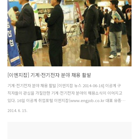
Forum) / 마감일 : 07/14 △ 현대엔지니어링 / 2014년 자산관리 경력사
원 모집 / 마감일 : 07/11 △ LG도요엔지니어링 / 플랜트..
[이엔지잡] 기계·전기전자 분야 채용 활발
기계·전기전자 분야 채용 활발 [이엔지잡 뉴스 2014-06-16] 이공계 구
직자들이 관심을 가질만한 기계·전기전자 분야의 채용소식이 이어지고
있다. 16일 이공계 취업포털 이엔지잡(www.engjob.co.kr 대표 유종
현)에 따르면 LG전자, LG CNS, 삼성디스플레이, 금호전기, 한솔이엠이,
2014. 6. 15.
한국야금 등이 기술직 엔지니어 중심으로 전문인력 채용에 나섰다. ◆
LG전자(www.lge.co.kr)가 CTO부문 모바일 분야 경력사원 채용을 진
행한다. 모집학과는 전자, 전기, 제어, 전자통신, 전파, 컴퓨터, SW 등이
며 응시자격은 석사 이상이다. 30일까지 회사 홈페이지에서 온라인 입사