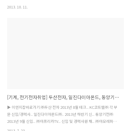
털 이엔지잡(www.engjob.co.kr 대표 유종현)에 따르면 현대파워텍,
2013. 10. 11.
현대엘리베이터, LS엠트론, 남양공업, 일진그룹 등이 전문인력 채용에
나섰다. ◆ 현대파워텍(www.powertech.co.kr)이 하반기 대졸 신입사
원 공채를 진행한다. 모집분야는 생산기술, 생산공정, 생산관리, 부품개
발/구매, 품질, 연구개발, 경영지원 등이며 18일까지 회사 홈페이지에서
온라인 입사지원하면 된다. 지원자격은 정규 4년제 대학 2014년도 2월
졸업예정자 및 기졸업자 등이다. ◆ 현대엘리베이터(www..
[기계, 전기전자취업] 두산전자, 일진다이아몬드, 동양기전, 아프리카TV, 티맥스프트, 에스원, 삼성SDI, 삼성전자
▶ 이엔지잡바로가기 ㈜두산 전자 2013년 8월 테크.. KC코트렐㈜ 각 부
문 신입/경력사.. 일진다이아몬드㈜.. 2013년 하반기 신.. 동양기전㈜
2013년 9월 신입.. ㈜아프리카TV.. 신입 및 경력사원 채.. ㈜아모레퍼시
픽.. 전임직(기능직 MO).. ㈜티맥스소프트.. 각 부문 신입 및 경.. ㈜에스
2013. 7. 23.