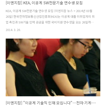
[이엔지잡] KEA, 이공계 SW전문기술 연수생 모집
KEA, 이공계 SW전문기술 연수생 모집 (이엔지잡 뉴스 = 2014년 03월
20일) 한국전자정보통신산업진흥회(KEA)는 이공계 대졸 미취업자의 취
업 촉진과 SW기술 인력 공급을 위한 국비지원 연수생을 오는 26일까지
모집한다. 교육과정: 'Java기반의 반응형 웹'과 '안드로이드기반의 스마
2014. 3. 20.
트 웹앱' 개발자 양성과정 지원자격: 2년제 이상 이공계 대졸(대학원 포
함)자로써 1984년 1월 1일이후 출생자(군필자는 1982년 1월 1일이후 출
생자) 특별혜택: 1차 서류전형과 2차 면접전형을 통해 선발된 연수생은
교육비 전액과 교육기간중 월 30~50만원의 연수수당을 지원받게 된다.
신청방법: 한국전자정보통신진흥회(KEA) 교육훈련혁신센터 사이트
(http://www.educ.or.kr)에서 신청하면 된다. ..
[이엔지잡] "이공계 기술직 인재 모십니다"…전자·기계·건설 분야 채용 활발