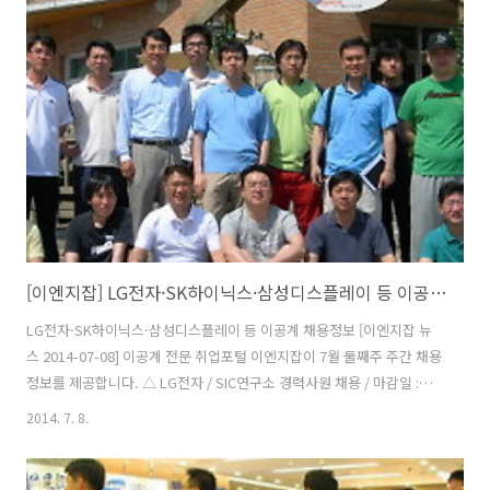
에서 수집한 개인정보를 이용하여 네이버에 로그인을 시도하는 ‘계정 도
용’이 발생하기도 한다. ‘로그인 전용 아이디’는 기존의 아이디는 계속 사
용하면서, 오직 로그인에만 사용하는 별도의 아이디를 만드는 것입니다.
외부에 노출된 아이디를 바탕으로 시도되는 공격 자체를 ..
[이엔지잡] LG전자·SK하이닉스·삼성디스플레이 등 이공계 채용정보
LG전자·SK하이닉스·삼성디스플레이 등 이공계 채용정보 [이엔지잡 뉴
스 2014-07-08] 이공계 전문 취업포털 이엔지잡이 7월 둘째주 주간 채용
정보를 제공합니다. △ LG전자 / SIC연구소 경력사원 채용 / 마감일 :
07/17 △ SK하이닉스 / System IC RF 개발 분야 경력사원 모집 / 마감
2014. 7. 8.
일 : 07/13 △ 삼성디스플레이 / 공정/설비/재료/소재/영업/마케팅분야
경력사원 채용 / 마감일 : 07/13 △ 삼성전기 / 각 분야 경력사원 모집 /
마감일 : 07/31 △ 현대자동차 / 해외 우수인재 채용 (Global Top Talent