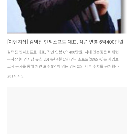
[이엔지잡] 김택진 엔씨소프트 대표, 작년 연봉 6억400만원
김택진 엔씨소프트 대표, 작년 연봉 6억400만원..사내 연봉킹은 배재현
부사장 (이엔지잡 뉴스 2014년 4월 1일) 엔씨소프트(036570)는 사업보
고서 공시를 통해 개인 보수 5억이 넘는 임원들의 세부 수치를 공개했다.
이에 따르면, 김택진 엔씨소프트 대표는 지난해 회사로부터 6억 400만원
2014. 4. 5.
의 연봉을 받은 것으로 나타났다. 김택진 사장은 근로소득, 기타소득 및
퇴직소득을 합산해 총 6억400만원의 연봉을 받았다. 배재현 부사장은 급
여 4억7천만원과 장기성과급 2억5천만원, 상여금 8천만원을 합쳐 총 8
억700만원을 받았다. 김택진 사장보다 배재현 부사장의 보수가 높은 이
유는 김택진 사장이 성과급을 받고 있지 않기 때문이다. 배재현 게임총괄
부사장은 초대형 흥행작 '리니지2' 개발을 주도했던 인물이..