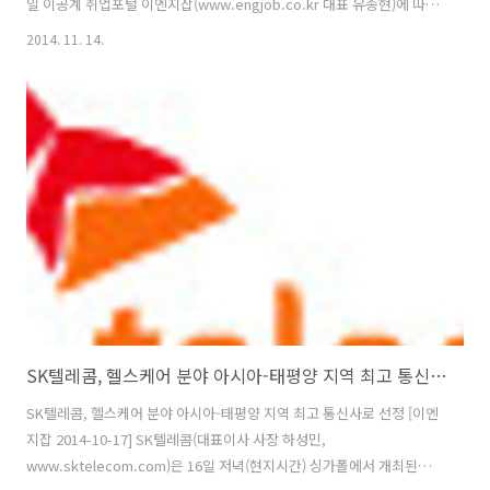
일 이공계 취업포털 이엔지잡(www.engjob.co.kr 대표 유종현)에 따르
면 KCC, 경동나비엔, LG하우시스, SK하이닉스 등이 이공계 중심의 전문
2014. 11. 14.
인력 채용에 나섰다. ◆ KCC(www.kccworld.co.kr)가 대졸 신입사원
을 공개 채용한다. 모집부문은 관리, 생산, R&D, 영업 등이며 24일까지
회사 홈페이지(인재채용 - 채용공고)에서 온라인 입사지원하면 된다. 공
통 자격요건은 4년제 정규대학(원) 졸업자 및 2015년 2월 졸업예정자,
전학년 평점 B학점 이상(4.5만점 기준), 토익 700점 이상 또는 이에 준하
는 영어 성적 소지자(외국..
SK텔레콤, 헬스케어 분야 아시아-태평양 지역 최고 통신사로 선정
SK텔레콤, 헬스케어 분야 아시아-태평양 지역 최고 통신사로 선정 [이엔
지잡 2014-10-17] SK텔레콤(대표이사 사장 하성민,
www.sktelecom.com)은 16일 저녁(현지시간) 싱가폴에서 개최된