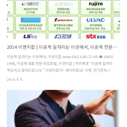
2014 이엔지잡 | 이공계 일자리는 이곳에서, 이공계 전문취업포털 이엔지잡
이공계 일자리는 이곳에서, 이엔지잡 www.ENGJOB.CO.KR ◆ SINCE
1998, 이공계 대표 전문 취업포털, 이엔지잡 | 위키백과 “이공계 일자리
책임지고 찾아드립니다.” 이엔지잡(구: 케이티잡)은 기계, 전기전자, IT,
반도체, 자동차, 조선, 화학에너지 등 제조 생산 기술 분야의 구인구직을
2014. 4. 9.
전문적으로 다루는 이공계 대표 채용포털이다. 1998년 9월 천리안, 하이
텔 등 PC통신망을 통해 첫 선을 보인 이후 2001년 11월 이공계 부문 최
초로 인터넷 서비스를 시작했다. 이공계 채용포털의 원조격으로 방문자
대부분이 이공계 및 관련 산업 종사자로, 전문성을 확보하고 있다. 노동
부(잡넷), 경총, 파인드잡, 가로수닷컴, Daum취업, 커리어, 리크루트, 스
카우트, 사람인, 인크루트, 전국여성과..