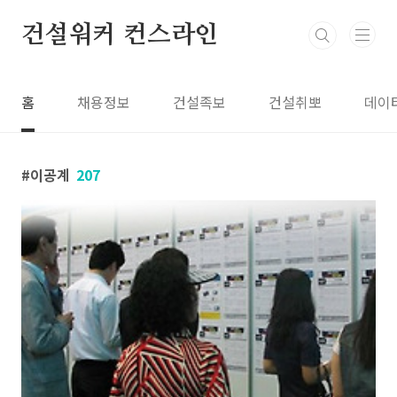
본문 바로가기
건설워커 컨스라인
홈
채용정보
건설족보
건설취뽀
데이
이공계
207