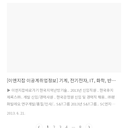
두산엔진㈜ 2013년 7월 경력.. ㈜포스코엔지니어.. 산업플랜트 경력사
원 .. 한양이엔지㈜ 2013년 부문별 경.. ▶ 이엔지잡바로가기 한진화학
㈜ 2013년 각 부문 신입 및 경력사원 모집 전체 경기 07/21 유한킴벌리
2013년도 기술부문 신입 및 경력사원 모집 전체 경북/충북/대전 07/25
우미건설㈜ 2013년 경력 및 인턴사원 채용 ..
[이엔지잡 이공계취업정보] 기계, 전기전자, IT, 화학, 반도체, 에너지, 첨단산업 구인구직정보
▶ 이엔지잡바로가기 한국지역난방기술.. 2013년 신입직원 .. 한국후지
제록스㈜.. 개발 신입/경력사원 .. 한국감정원 신입 및 경력직 채용.. ㈜평
화발레오 연구개발/품질/인사/.. S&T그룹 2013년 S&T그룹.. SC엔지니
어링㈜.. 2013년 각 부문 .. 한국기계연구원 별정직 충원(인쇄전자.. STX
2013. 6. 21.
조선해양㈜.. 제5기 [TIG용접].. 범양공조산업㈜.. 2013년 상반기 신.. 삼
성SDI 2013년 박사급[졸.. 두산엔진㈜ 2013년 6월 경력.. ㈜LG엔시스
1
2
3
4
···
8