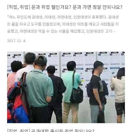
[직업, 취업] 문과 취업 헬인가요? 문과 가면 정말 안되나요?
“어느 무인도에 공대생, 의대생, 자연대생, 인문대생이 표류했다. 공대생
은 불을 피우고 도구를 만들었으며, 의대생은 약초를 캐오고 사람들을 치
료했고, 자연대생은 먹을 수 있는 식물을 채집했고, 인문대생은 고기가
되었다.” 자신의 전공을 살리지 못하는 인문계 학생들의 현실을 꼬집는
2017. 11. 4.
풍자글이 SNS를 타고 널리 퍼졌다. ‘인구론’(인문계 졸업생 90%가 논
다), ‘문송합니다(문과라서 죄송합니다)’ ‘죄상(商)합니다(상경계라서 죄
송합니다)’라는 표현도 유행어가 되었다. 인문계열, 상경계열 전공자들
의 힘든 취업 상황을 나타내는 표현들이다. 글. 유종현 건설워커 대표 /
입력 2016.05.09 11:56 | 최종수정 2017.11.04 12:14 문과(인문사회계
열 학과)는 이과(이공계 학과)에 비해 상대적으로 ..
[직업, 취업] 공과대학 출신은 취업 잘되나요?