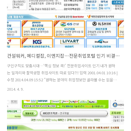
상 - 전기제어 이해가능자 근무조건 급여..
건설워커, 메디컬잡, 이엔지잡…전문취업포털 인기 비결? 찰떡궁합
구인구직도 맞춤시대…‘핵심 정보 콕!’ 전문취업사이트 인기 내가 원하
는 일자리와 찰떡궁합 취업사이트 따로 있다?!! 입력 2001.04.01 10:16 |
수정 2014.04.09 15:52 "원하는 분야의 취업정보만 골라볼 수는 없을
까?" S대 건축공학과에 재학중인 김모(26ㆍ4학년)씨는 요즘 취업준비에
2014. 4. 9.
눈코 뜰새 없이 바쁘다. 학점관리부터 자격증, 영어 점수 획득까지 몸이
2개라도 모자랄 판이다. 매일 정신없는 날을 보내고 있지만 하루에 한 번
은 꼭 방문하는 인터넷 포털사이트가 있다. 바로 전문취업사이트 ‘건설워
커’다. 이곳에서 건설계열과 관련된 다양한 취업 및 채용정보, 취업 선배
들의 조언 등 자신이 원하는 계열의 특화된 정보를 얻을 수 있기 때문이
다. 김씨는 “일반적인 종합취업사이트보다 정보가 세..