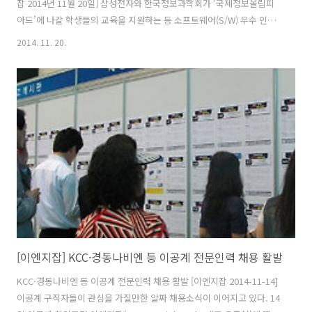
잡 2014년 11월 20일] 삼성전자와 한국정보과학회가 ‘국제정보올림피
아드’에 나갈 학생들의 교육을 지원하는 등 소프트웨어(S/W) 우수 인재
를 조기 육성하기로 했다. 양측은 20일 경기도 용인의 삼성전자 인재개
2014. 11. 20.
발원에서 김종권 한국정보과학회장(교수, 서울대학교)과 삼성전자 정금
용 인사팀장 (부사장)이 참석한 가운데 ‘소프트웨어 미래인재 육성을 위
한 업무협약(MOU)’을 맺었다. 지난 1973년 설립된 한국정보과학회는 3
만3,000여명의 개인회원과 380여개 단체회원을 보유하고 있는 국내 소
프트웨어 분야 대표 학회다. 연간 50여회의 학술대회를 개최하며, 한국
정보올림피아드 대회 주관, 국제정보올림피아드 한국대표 선발·훈련 등
의 역할을 하..
[이엔지잡] KCC·경동나비엔 등 이공계 전문인력 채용 활발
KCC·경동나비엔 등 이공계 전문인력 채용 활발 [이엔지잡 2014-11-14]
이공계 구직자들이 관심을 가질만한 알짜 채용소식이 이어지고 있다. 14