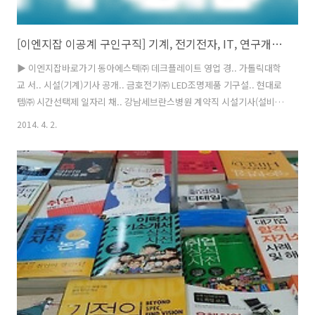
[이엔지잡 이공계 구인구직] 기계, 전기전자, IT, 연구개발, 기술직 엔지니어 채용정보
▶ 이엔지잡바로가기 동아에스텍㈜ 데크플레이트 영업 경.. 가톨릭대학
교 서.. 시설(기계)기사 공개.. 금호전기㈜ LED조명제품 기구설.. 현대로
템㈜ 시간선택제 일자리 채.. 강남세브란스병원 계약직 시설기사(설비..
㈜녹십자이엠 .. 설계관리직/유지보수직 동부엔지니어링㈜.. 2014년 상
2014. 4. 2.
반기 대.. 성우종합건설㈜.. 전기직 경력채용 한솔이엠이㈜ 각 부문별 경
력사원 .. 서울반도체㈜ 각 분야 경력사원 모.. 해마루21건설 건축시공 퍼
시스그룹 2014년 상반기 신.. ▶ 이엔지잡바로가기 도요엔지니어링코리
아㈜ 2014년 상반기 경력직 채용 경력 서울 채용시 유진건설㈜ 토목(공
사,공무) 모집 전체 전국 채용시 농협중앙회 건축/전기/기계 전문계약직
채용 전체 서울 04/09 listone vina 인테리어 경력사원..