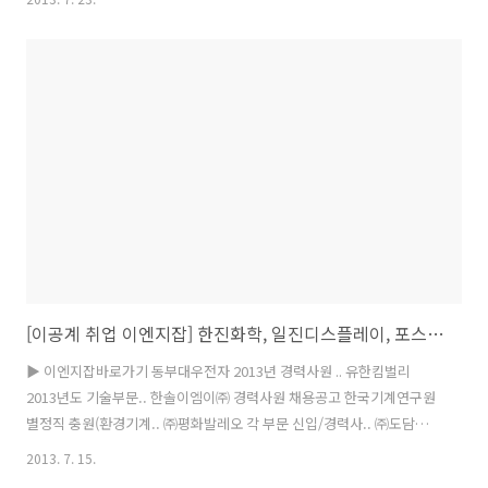
원 [신입] SE사원 채.. 삼성SDI 자동차전지사업부 하반.. 미래나노텍㈜
연구직 신입/경력사원.. 국도화학㈜ 신입 및 경력사원 공.. ㈜포스코엔지
니어.. 경력사원 모집 ▶ 이엔지잡바로가기 ㈜두산 전자 2013년 8월 테
크니션 채용-초대졸(신입-정규직) 신입 경기 08/10 LG전자㈜ [본사] 사
내변호사 모집 전체 서울 08/05 동일건설㈜ 제2의 도약을 위한 경력사원
모집 경력 전국/해외 07/2..
[이공계 취업 이엔지잡] 한진화학, 일진디스플레이, 포스코엔지니어링, 두산엔진, SK케미칼
▶ 이엔지잡바로가기 동부대우전자 2013년 경력사원 .. 유한킴벌리
2013년도 기술부문.. 한솔이엠이㈜ 경력사원 채용공고 한국기계연구원
별정직 충원(환경기계.. ㈜평화발레오 각 부문 신입/경력사.. ㈜도담시
스템스.. 시설관리분야 경력직 .. SK하이닉스㈜.. System IC 사.. ㈜오성
2013. 7. 15.
전자 LCD검사 기능직사원.. 일진디스플레이㈜.. 터치스크린 경력사원/..