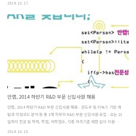
‘2014 프로스트&설리번 아시아 태평양 베스트 프랙티스 어워즈
2014. 10. 17.
(Frost&Sullivan Asia Pacific Best Practices Awards(이하 BPA)’에
서 ‘헬스케어 분야 올해의 통신사(Healthcare Telecommunication
Company of the Year)’ 상을 수상했다고 밝혔다. 세계적인 리서치 전
문회사인 ‘프로스트&설리번사’가 주관하는 BPA는 2008년 이래 매년 환
경, 에너지, 산업, 화학, 물류, 헬스케어, IT 등 7개 산업의 세부 분야에서
사업 전..
안랩, 2014 하반기 R&D 부문 신입사원 채용
안랩, 2014 하반기 R&D 부문 신입사원 채용 - 윈도우 및 리눅스 기반 개
발과 악성코드 분석 등 총 3개 직무의 R&D 부문 신입사원 모집 - 오는 21
일까지 전공 및 학력, 학점, 어학점수, 각종 자격기준 제한 없이 지원 가
능 [이엔지잡 2014년 10월 10일] 안랩(대표 권치중, www.ahnlab.com)
2014. 10. 10.