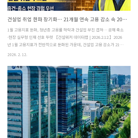
건설업 취업 한파 장기화… 21개월 연속 고용 감소 속 2026 상반기 채용 ‘수시·선별’ 전환 가속
1월 고용지표 둔화, 청년층 고용률 하락과 건설업 부진 겹쳐… 공채 축소
·현장 실무형 인재 선호 뚜렷 【건설워커 데이터랩 | 2026.2.12.】2026
년 1월 고용지표가 전반적으로 둔화된 가운데, 건설업 고용 감소가 21개
월째 이어지며 건설 취업시장에 한파가 지속되고 있다. 취업자 증가 폭은
2026. 2. 12.
13개월 만에 최저 수준으로 떨어졌고, 특히 청년층 고용 부진과 ‘쉬었음’
인구 증가는 건설 취업 준비생들에게도 적지 않은 영향을 주고 있다.■ 1
월 고용동향: 증가폭 둔화, 청년층 고용 악화국가데이터처의 ‘2026년 1
월 고용동향’에 따르면 전체 취업자 수는 2798만6000명으로 전년 동월
대비 10만8000명 증가에 그쳤다. 이는 취업자 수가 감소했던 2024년 12
월 이후 가장 낮은 증가 폭이다. 연령대별..