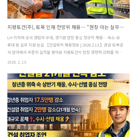
지평토건(주), 토목 인재 전방위 채용… “현장 아는 실무형 인재 찾는다”
LH·지자체 공사 경험자 우대, 경기권 현장 중심 정규직 채용… 숙소·유
류대 등 실무 지원 눈길 【건설워커 채용정보 | 2026.2.13.】관급 토목공
사 분야에서 꾸준히 실적을 쌓아온 지평토건이 현장 경쟁력 강화를 위해
신입 및 경력 인재 확보에 나섰다. 단지조성·도로·전력구 등 공공 인프
2026. 2. 13.
라 공사 경험자를 중심으로 시공, 공무, 안전 직무에서 정규직을 모집한
다.■ 현장 시공부터 공무·안전까지 실무 포지션 채용이번 채용은 토목
분야 3개 직무가 대상이다. 토목 시공 직무는 단지조성, 전력구, 도로공
사 경험자를 우대하며 신입과 경력 모두 지원 가능하다. LH공사 및 지자
체 발주 공사 참여 경험이 있거나 관련 자격증을 갖춘 지원자라면 경쟁력
이 높다. 토목 공무는 경력직 중심 선발이다. 관급공사 공무 경험과 함..