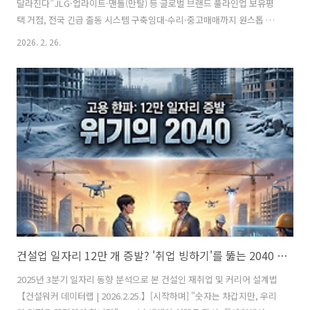
달라진다”JLG·업라이트·맨톨(만탈) 등 글로벌 브랜드 풀라인업 보유평
택 거점, 전국 긴급 출동 시스템 구축임대·수리·중고매매까지 원스톱 솔
루션 제공【건설워커 컨스라인 | 2026.2.26.】 건설 현장에서 고소작업
2026. 2. 26.
대와 전동 테이블 리프트는 ‘선택’이 아닌 ‘생명선’이다. 장비 상태 하나
가 곧 안전, 공기(工期), 그리고 비용으로 직결된다. 이 치열한 임대 시장
에서 빠르게 입소문을 타며 존재감을 키우고 있는 기업이 있다.바로 경기
도 평택을 거점으로 전국 현장을 커버하는 베스트렌탈이다. “장비가 다
르면 현장이 달라진다.” 베스트렌탈은 단순 임대회사가 아니다.‘안전·품
질·신속’ 3대 원칙을 시스템화한 현장 파트너다.1️⃣ 글로벌 브랜드 다량..
건설업 일자리 12만 개 증발? '취업 빙하기'를 뚫는 2040 생존 전략
2025년 3분기 일자리 동향 분석으로 본 건설인 재취업 및 커리어 설계법
【건설워커 데이터랩 | 2026.2.25.】[시작하며] "숫자는 차갑지만, 우리