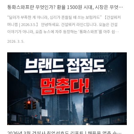
통화스와프란 무엇인가? 환율 1500원 시대, 시장은 무엇을 불안해하나
“달러가 부족한 게 아니라, 심리가 흔들릴 때 쓰는 보험카드” 【건설워커
머니랩 | 2026.3.5.】 안녕하세요. 건설워커 라인C입니다. 오늘은 건설
이야기가 아니라, 요즘 뉴스에 자주 등장하는 ‘통화스와프’를 아주 쉽게
정리해보겠습니다. 환율이 1500원을 넘나들 때마다 정치권에서 반복되
2026. 3. 5.
는 말, “한·미 통화스와프 체결해야 한다.” 도대체 왜 이렇게 민감할까
요?1️⃣ 통화스와프 뜻 – 쉽게 말해 ‘달러 비상대출 한도’ 통화스와프
(Currency Swap)는 두 나라 중앙은행이 서로 돈을 맡겨두고, 필요할 때
빌려 쓸 수 있게 해놓는 계약입니다. 예를 들어,한국은행이 미국과 통화
스와프를 체결하면위기 때 달러가 부족할 경우미국 중앙은행에서 달러
를 빌려와 국내 시장에 공급할 수 있습니다.👉 당장 돈이 없..
2026년 3월 건설사 취업선호도 리포트 | 채용을 멈춘 순간, 기업 순위도 멈춘다