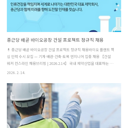
종근당 배곧 바이오공장 건설 프로젝트 정규직 채용
💊 종근당 배곧 바이오공장 건설 프로젝트 정규직 채용바이오 플랜트 핵
심 인력 수시 모집 — 기계·배관·건축·토목 엔지니어 집중 채용 【건설
워커 컨스라인 채용브리핑 | 2026.2.14】 국내 제약산업을 대표하는 종
근당이 시흥 배곧에서 추진 중인 바이오 생산기지 건설 프로젝트에 투입
2026. 2. 14.
될 정규직 인재를 모집한다. 이번 채용은 단순 현장 충원이 아닌, 중장기
생산 인프라 확충 전략의 일환으로 진행되는 프로젝트 채용이다. 입사 후
에는 신규 법인 설립 시 소속이 변경될 예정이며, 바이오 생산시설 구축
경험을 축적할 수 있는 실무 중심 포지션이다.📌 모집 분야 요약■ 엔지
니어링 — 기계·배관 (경력)자격 요건학사 이상 (기계·설비·환경공학 등
관련 전공)기계·배관 시공 경력 7년 이상플랜트 기계/배관 설계·시공 ..