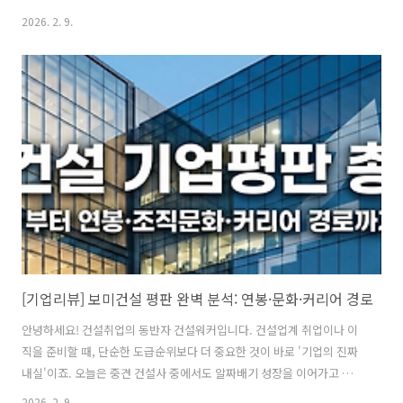
방향성·브랜드 가치·인재 전략까지 포함해 HDC현대산업개발을 입체적
2026. 2. 9.
으로 살펴봅니다. 취업 준비생은 물론, 건설업계 관계자에게도 참고가 될
만한 핵심만 정리했습니다.■ HDC현대산업개발 한눈에 보기HDC현대
산업개발은 HDC그룹의 핵심 건설 계열사로, 주택과 복합개발 분야에서
강점을 지닌 종합 디벨로퍼형 건설사입니다.회사명: 에이치디씨현대산
업개발(주)기업구분: HDC그룹 계열 / 코스피 상장주요사업: 주택사업,
도시정비, 일반건축, 토목, 부동산 개발·운영설립: 2018년 (인적분할 출
범)매출: 4조 원대(..
[기업리뷰] 보미건설 평판 완벽 분석: 연봉·문화·커리어 경로
안녕하세요! 건설취업의 동반자 건설워커입니다. 건설업계 취업이나 이
직을 준비할 때, 단순한 도급순위보다 더 중요한 것이 바로 '기업의 진짜
내실'이죠. 오늘은 중견 건설사 중에서도 알짜배기 성장을 이어가고 있는
보미건설에 대해 현직자들의 목소리를 담아 심층 분석해 보려 합니다. 온
2026. 2. 9.