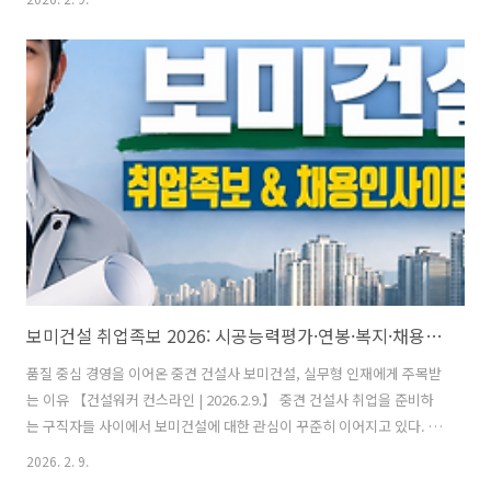
라인상의 막연한 소문이 아닌, 건설워커 잡소리 게시판의 생생한 데이터
를 기반으로 정리한 보미건설의 현실 리뷰를 확인해 보세요!🤔 [팩트체
크] 종교색 논란, 실제 분위기는 어떨까?일부 커뮤니티에서 언급되었던
'종교적 색채'에 대해 우려하시는 구직자분들이 계실 텐데요. 현직 및 전
직자들의 공통된 의견은 "개인의 자유가 철저히 존중된다"는 것입니다.
* 자율적인 분위기:사내 기독교 모임이 있기는 하지만, 참여는 본인의 선
택에 달려 ..
보미건설 취업족보 2026: 시공능력평가·연봉·복지·채용정보 한눈 정리
품질 중심 경영을 이어온 중견 건설사 보미건설, 실무형 인재에게 주목받
는 이유 【건설워커 컨스라인 | 2026.2.9.】 중견 건설사 취업을 준비하
는 구직자들 사이에서 보미건설에 대한 관심이 꾸준히 이어지고 있다. 외
형 성장보다 품질과 내실을 중시하는 경영 기조로 안정적인 사업을 이어
2026. 2. 9.
온 기업이라는 평가다. 건설취업 플랫폼 건설워커가 공개 자료와 채용 정