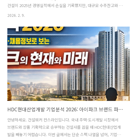
건설이 2025년 경영실적에서 손실을 기록했지만, 대규모 수주잔고와 안
정적인 재무관리, 그리고 공격적인 2026년 수주 목표를 제시하며 중장기
2026. 2. 9.
성장 기반을 다졌다는 평가가 나온다. 업계에서는 “리스크를 조기에 털
어내고 체력을 비축한 한 해”라는 시각도 제기된다.■ 2025년 실적, 보
수적 회계 처리로 손실 반영대우건설은 2025년 연결기준 잠정 실적으로
매출 8조 546억 원, 영업손실 8,154억 원, 당기순손실 9,161억 원을 기
록했다. 매출은 전년 대비 23.3% 감소했다. 사업부문별로는 건축이 5조
5,084억 원으로 가장 큰 비중을 차지했고, 토목 ..
HDC현대산업개발 기업분석 2026: 아이파크 브랜드 파워와 디벨로퍼 경쟁력 집중 조명
안녕하세요. 건설워커 컨스라인입니다. 국내 주택·도시개발 시장에서
브랜드와 상품 기획력으로 승부하는 건설사를 꼽을 때 HDC현대산업개
발을 빼놓기 어렵습니다. 이번 글에서는 단순 스펙 나열을 넘어, 기업의