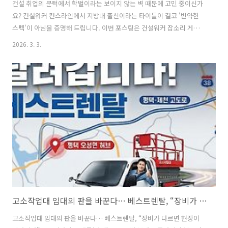
건설 취업의 문턱에서 학벌이라는 보이지 않는 벽 때문에 고민 중이신가
요? 건설워커 컨스라인에서 지방대 출신이라는 타이틀이 결코 '빈약한
스펙'이 아님을 증명해 드립니다. 이번 포스팅은 건설워커 잡소리 게시판
에서 많은 취준생의 공감을 얻었던 실제 멘토링 사례를 바탕으로, 구직자
2026. 3. 3.
분들의 가슴에 와닿도록 재구성했습니다. 🏗️ 지방대 건축(공)학과·학점
4.35가 '낮은 학벌'? 겸손이 아니라면, 당신은 아직 '취업의 원리'를 모르
는 겁니다많은 분이 "지방대니까 더 높은 어학 성적이 필요해", "자격증
이 더 있어야 대형 건설사에 비빌 수 있어"라고 생각하며 무작정 스펙을
쌓습니다. 하지만 현직 HR 담당자의 시선은 조금 다릅니다. 1. 대형 건설
사는 '학교 간판'만 보지 않습니다스카이(SKY) 대학원 진학이 ..
고소작업대 임대의 판을 바꾼다… 베스트렌탈, “장비가 다르면 현장이 달라진다”
고소작업대 임대의 판을 바꾼다… 베스트렌탈, “장비가 다르면 현장이