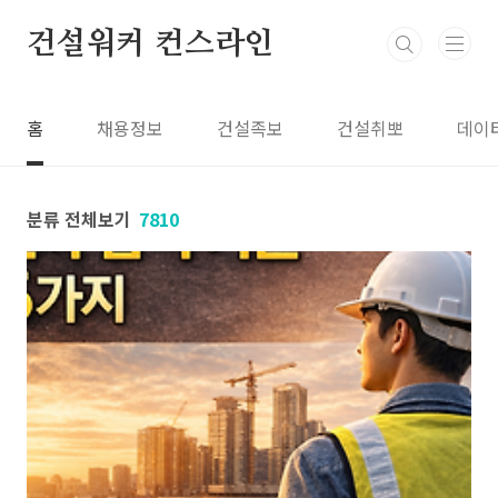
본문 바로가기
건설워커 컨스라인
홈
채용정보
건설족보
건설취뽀
데이
분류 전체보기
7810