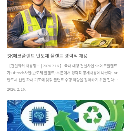
1972년코스피 상장: 1976년2024년 매출: 약 1조9천..
SK에코플랜트 반도체 플랜트 경력직 채용
【건설워커 채용정보 | 2026.2.16.】 국내 대형 건설사인 SK에코플랜트
가 Hi-tech사업(반도체 플랜트) 부문에서 경력직 공개채용에 나섰다. AI·
반도체 산업 확대 기조에 맞춰 플랜트 수행 역량을 강화하기 위한 전략
채용이다. 메가 프로젝트 및 해외 PJT 참여 가능성이 제시되면서 업계 경
2026. 2. 16.
력자들의 관심이 높아지고 있다.📌 모집 개요이번 채용은 반도체 플랜트
수행 경험자를 중심으로 아래 직무에서 진행된다.■ 설계 (정규직)건축·
전기·설비(HVAC)·배관·계장·소방·BIM기본/상세설계, VE·원가최적화,
Plot Plan, 설계 Coordination공종 간 기술 검토 및 현장 이슈 대응✔ 플
랜트 설계 경력 3년 이상✔ 공학계열 학사 이상■ 시공 / 사업관리 (촉탁
직)공정(Schedule)·원가 ..