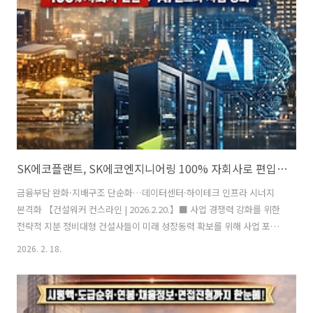
원(근속 2년이상 또는 누적 근무년수 5년 이상)카. 근무형태 : 현장 근무
2. 접수방법가. 접수방법 : 이메일 지원(jhboom@dongbu.co..
SK에코플랜트, SK에코엔지니어링 100% 자회사로 편입…RCPS 3620억 전량 매입, AI 인프라 중심 사업 재편 가속
금융부담 완화·지배구조 단순화…데이터센터·하이테크 인프라 시너지
본격화 【건설워커 컨스라인 | 2026.2.20.】■ 사업 경쟁력 강화를 위한
전략적 지분 정비대형 건설사들이 미래 성장동력 확보를 위해 사업 포트
폴리오를 재편하는 가운데, 친환경·하이테크 인프라 역량을 강화하려는
2026. 2. 18.
움직임이 이어지고 있다. SK에코플랜트는 최근 이사회를 통해 자회사
SK에코엔지니어링이 발행한 RCPS(상환전환우선주) 565만주(지분
42.8%)를 약 3,620억원에 매입하기로 결정했다. 이번 거래가 마무리되
면 기존 보통주 지분(57.2%)을 포함해 지분 100%를 확보하며 완전 자