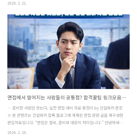
붙이는 흐름. 이럴 때 마음이 가장 복잡합니다.더 갈 것 같기도 하고지금
2026. 2. 21.
사기엔 늦은 것 같기도 하고팔자니 아쉽고그래서 오늘은 전망 말고 대응
얘기만 정리해보겠습니다.왜 이렇게 강할까?이번 상승의 중심은 단연 반
도체입니다.AI 서버, HBM, 데이터센터 증설. 특히 SK하이닉스와 삼성전
자 쏠림이 지수를 끌고 갑니다. 그리고 한 가지 더.환율이 1450원대입니
다.보통 증시에 부담이지만, 수출 대형주에는 오히려 우호적입니다. 즉,
시장 전체가 강하다기보다는핵심 종목이 지수를 밀어 올리..
면접에서 떨어지는 사람들의 공통점? 합격꿀팁 링크모음 by 건설워커 촌장
― 준비한 사람만 웃는다, 실전 면접 대비 자료 총정리 by 건설워커 촌장
※ 본 콘텐츠는 건설워커 잡톡 블로그에 게재된 면접 관련 글을 재구성한
편집자료입니다. “면접은 결국, 준비와 대응의 차이입니다.” 안녕하세
요. 건설 취업 플랫폼 건설워커 운영자 라인C입니다. 많은 구직자들이 이
2026. 2. 20.