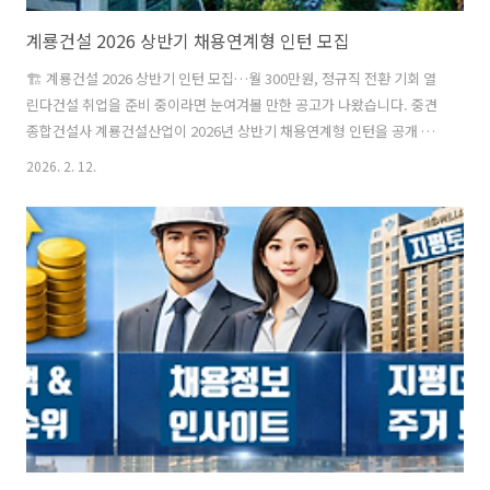
계룡건설 2026 상반기 채용연계형 인턴 모집
🏗️ 계룡건설 2026 상반기 인턴 모집…월 300만원, 정규직 전환 기회 열
린다건설 취업을 준비 중이라면 눈여겨볼 만한 공고가 나왔습니다. 중견
종합건설사 계룡건설산업이 2026년 상반기 채용연계형 인턴을 공개 모
집합니다. 단순 체험형 인턴이 아니라, 실무 경험 후 정규직 전환을 평가
2026. 2. 12.
하는 트랙이라는 점에서 관심이 높습니다.📌 모집 개요 한눈에접수 마
감: 2월 25일(수) 오후 2시접수 방법: 계룡건설 채용 홈페이지모집 분야
기술직: 건축 / 설비 / 전기 / 조경관리직선발 인원: 두 자릿수 규모근무
기간: 3월 말 ~ 7월급여: 월 300만원 수준🧱 어떤 일을 하게 될까?✔ 기술
직현장 시공관리, 공무, 도면 검토, 원가관리, 공정·품질 관리 등 실제 프
로젝트 운영과 직결된 업무를 경험합니다. 관련 ..