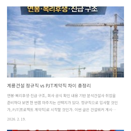
렇게 말합니다.“면접 분위기 좋았는데 왜 떨어졌죠?”“합격 시그널 같았
는데요…”“떨려서 준비한 걸 다 못 보여줬어요.”하지만 면접은 감(感)이
아니라 전략과 준비의 영역입니다.보이는 태도, 말의 구조, 표정, 답변 논
리, 마무리 멘트까지 모두 평가 요소입니다. 그래서 준비했습니다. 취업
전문가이자 실제 면접관 경험을 바탕으로 정리한 면접 준비 핵심 콘텐츠
모음입니다.📚 면접 준비 핵심 자료 링크 모음🔹 면접 기본기이것이 면..
계룡건설 정규직 vs PJT계약직 차이 총정리
연봉·복리후생·진급 구조, 회사 공식 확인 내용 기반 분석건설사 취업을
준비하다 보면 한 번쯤 마주치는 선택지가 있다. 정규직으로 입사할 것인
가, PJT(프로젝트 계약직)로 시작할 것인가. 이번 글은 건설워커 게시판
에 올라온 계룡건설 PJT 채용 관련 질의를 바탕으로, 회사 측 확인 내용
2026. 2. 19.
을 정리한 분석 기사다. 단, 세부 조건은 현장 및 계약 상황에 따라 달라질
수 있다.■ PJT 연봉, 전 직장 기준일까? 회사 테이블일까?1) 급여 산정