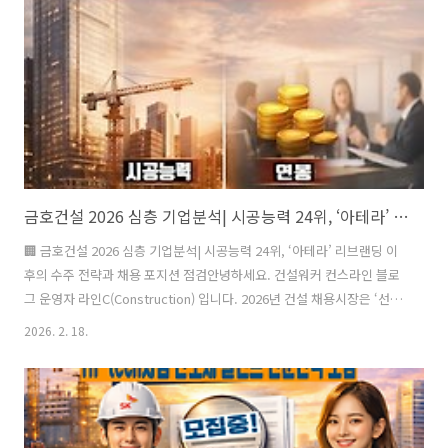
회사 체제를 구축하게 된다. 해당 RCPS는 과거 미래에셋증권과 이음프
라이빗에쿼티가 투자 목적으로 설립한 SPC 에코에너지홀딩스가 보유하
고 있던 물..
금호건설 2026 심층 기업분석| 시공능력 24위, ‘아테라’ 리브랜딩 이후의 수주 전략과 채용 포지션 점검
🏢 금호건설 2026 심층 기업분석| 시공능력 24위, ‘아테라’ 리브랜딩 이
후의 수주 전략과 채용 포지션 점검안녕하세요. 건설워커 컨스라인 블로
그 운영자 라인C(Construction) 입니다. 2026년 건설 채용시장은 ‘선별
채용’과 ‘내실 중심 경영’이 키워드입니다.이런 흐름 속에서 금호건설은
2026. 2. 18.
시공능력 20위권 중반을 안정적으로 유지하는 1군 중견사로서, 브랜드
리뉴얼과 수익성 중심 사업 포트폴리오 재편을 병행하고 있습니다. 이번
리포트는 단순 기업정보 나열이 아닌,✔ 재무·시평 데이터의 의미✔ 브
랜드 전략의 방향성✔ 채용에서 선호하는 인재상과 실질 경쟁력을 중심
으로 분석합니다.1️⃣ 기업 위상: 숫자로 보는 금호건설 현재 위치설립: