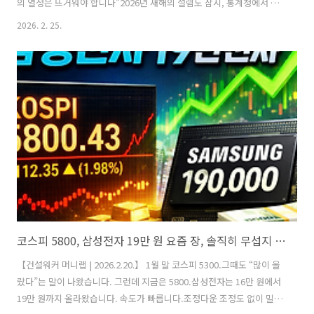
의 열정은 뜨거워야 합니다"2026년 새해의 설렘도 잠시, 통계청에서 들
려온 소식은 마음을 무겁게 합니다. 특히 우리 건설인, 건설기술인(이하
2026. 2. 25.
건설인)들에게는 '12만 8천 명 감소'라는 숫자가 단순히 통계가 아닌 동
료나 나의 이야기가 될 수 있기에 더 절실하게 다가오죠. 하지만 위기 속
에서도 항상 길은 있는 법. 오늘 컨스라인에서는 차가운 일자리 지표 뒤
에 숨겨진 '커리어 돌파구'를 함께 찾아보고자 합니다.■ 데이터로 본 고
용 시장의 '민낯'1. 건설·제조업의 동반 부진, '허리'가 흔들린다최근 발
표된 자료에 따르면, 전체 임금근로 일자리 증가 폭이..
코스피 5800, 삼성전자 19만 원 요즘 장, 솔직히 무섭지 않나요? 📈
【건설워커 머니랩 | 2026.2.20.】 1월 말 코스피 5300.그때도 “많이 올
랐다”는 말이 나왔습니다. 그런데 지금은 5800.삼성전자는 16만 원에서
19만 원까지 올라왔습니다. 속도가 빠릅니다.조정다운 조정도 없이 밀어