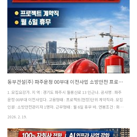
구조계룡건설은 내부 PJT 급여 테이블을 별도로 운영하고 있다.다만 정
규직처럼 일률적인 승진·연봉 테이블이 적용되는 구조는 아니다.직무경
력 연차현장 규모담당 역할위 요소에 따라 개별 협의 비중이 상당히 크다
는 점이 특징이다.2) 연봉 수준실무적으로는👉 정규직 대비 약..
동부건설(주) 파주운정 00부대 이전사업 소방안전 프로젝트 전문직 채용공고
1. 모집요강가. 지 역 : 경기도 파주시 월롱산로 13 인근나. 공사명 : 파주
운정 00부대 이전사업다. 고용형태 : 프로젝트(현장)단위 계약직라. 모집
인원 : 소방안전관리자 1명마. 근무형태 : 월 6일 휴무 바. 연봉조건 : 회사
기준 경력환산에 따른 책정사. 채용절차 : 서류전형 → 면접전형 → 최종
2026. 2. 19.
합격아. 자격조건 : 소방안전관리자 자격증 소지자자. 우대조건 : 운전면
허 보유자 우대차. 복지혜택 : 교통비,통행요금 별도, 성과급 별도(발생
시), 경조사비, 창립/명절 포인트, 건강검진(매년), 학자금 및 의료비 지