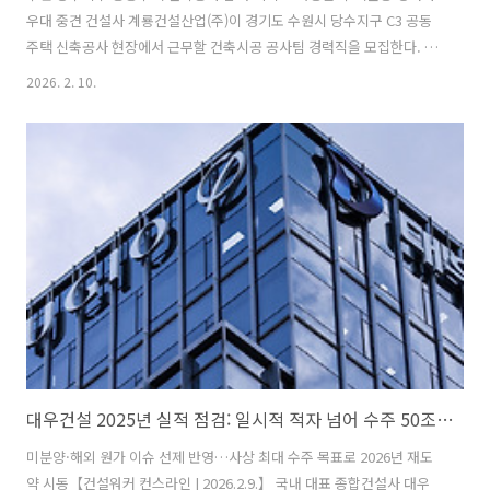
우대 중견 건설사 계룡건설산업(주)이 경기도 수원시 당수지구 C3 공동
주택 신축공사 현장에서 근무할 건축시공 공사팀 경력직을 모집한다. 이
번 채용은 실무 중심 인력 충원을 위한 것으로, 주택현장 경험자를 우대
2026. 2. 10.
한다.■ 채용 개요계룡건설산업은 공공·민간 분야에서 고르게 실적을
쌓아온 중견 건설사로, 전국 주요 도시에서 주택·건축 프로젝트를 수행
하고 있다. 수원 당수지구는 택지개발이 활발히 진행 중인 지역으로, 공
동주택 시공 경력을 확장하려는 기술자들에게 실무 경험을 축적할 수 있
는 현장으로 평가된다.■ 모집부문 및 자격요건모집부문: 건축시공(주택
현장 공사팀)모집인원: 1명경력요건: 관련 경력 5년 이상우대사항:과장
급 경력자공동주택 현장 시공..
대우건설 2025년 실적 점검: 일시적 적자 넘어 수주 50조 기반 반등 모멘텀 확보
미분양·해외 원가 이슈 선제 반영…사상 최대 수주 목표로 2026년 재도
약 시동【건설워커 컨스라인 | 2026.2.9.】 국내 대표 종합건설사 대우