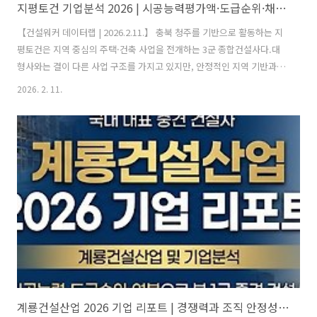
지평토건 기업분석 2026 | 시공능력평가액·도급순위·채용정보
【건설워커 데이터랩 | 2026.2.11.】 충북 청주를 기반으로 활동하는 지
평토건은 지역 중심의 주택·건축 사업을 전개하는 3군 종합건설사다.대
형사와는 결이 다른 사업 구조를 가지고 있지만, 안정적인 지역 기반과
자체 주거 브랜드를 보유하고 있다는 점에서 중소·중견 건설사 취업을
2026. 2. 11.
고민하는 구직자라면 한 번쯤 살펴볼 기업이다. 이번 리포트에서는 기업
개요 → 시공능력평가 → 연봉 수준 → 채용 포인트 순으로 정리한다.1.
기업 개요설립: 2005년 2월 24일본사: 충청북도 청주시 상당구자본금:
29억 8천만원매출액: 424억 3,659만원 (2024년 GAAP 개별 기준)임직
원 수: 67명사업영역: 토목·건축공사, 산업·환경설비, 조경·전기공사,
주거용 건물 임대 및 부동산 매매지역 밀착형 사업 구조가..
계룡건설산업 2026 기업 리포트 | 경쟁력과 조직 안정성을 겸비한 국내 대표 중견 건설사