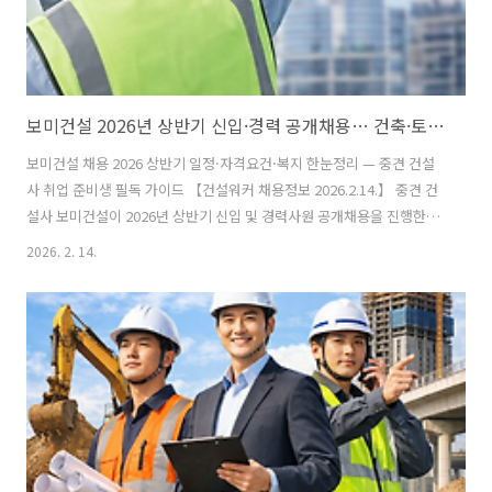
보미건설 2026년 상반기 신입·경력 공개채용… 건축·토목·기계·전기·안전·CS·품질 전방위 모집
보미건설 채용 2026 상반기 일정·자격요건·복지 한눈정리 — 중견 건설
사 취업 준비생 필독 가이드 【건설워커 채용정보 2026.2.14.】 중견 건
설사 보미건설이 2026년 상반기 신입 및 경력사원 공개채용을 진행한다.
실무형 인재 중심의 선별 채용 기조 속에서 건축·토목·기술지원 직무 전
2026. 2. 14.
반에 걸쳐 인력 확충에 나선 것이 특징이다. 현장 이해도와 책임감을 갖
춘 지원자를 적극적으로 찾고 있다.【채용 개요】이번 공개채용은 신입
과 경력 모두 지원 가능하며, 프로젝트 수행 역량과 직무 적합성을 중점
평가한다. 회사 측은 스펙 중심보다 실무역량과 성장 잠재력, 협업 태도
와 도전정신을 더 중요하게 본다는 입장이다.모집 분야: 건축(공사·공
무), 토목, 기계(설비), 전기, 안전, 품질, CS 등지원 자격: 관련 ..