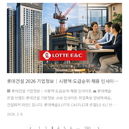
보를 바탕으로 보미건설의 기업 개요와 채용 포인트를 정리했다.📦 보미
건설 기본정보회사명 : ㈜보미건설대표이사 : 김종배, 김학현 (회장 김덕
영)기업구분 : 중견 종합건설사설립 : 1992년 (1988년 보미주택 창업)사
업분야 : 건축·토목, 주택사업, 부동산 개발 및 임대매출액 : 1,420억 원
(2024년 연결 기준)임직원수 : 약 180명본사 : 서울..
롯데건설 2026 기업정보｜시평액·도급순위·채용 인사이트·취업족보
🏢 롯데건설 기업정보｜시평액·도급순위·채용 인사이트 💼 롯데캐슬·
르엘 브랜드 롯데건설 기본정보·JOB 인사이트·취업족보 안녕하세요,
건설워커 라인C 입니다. 롯데캐슬(LOTTE CASTLE)과 르엘(LE-EL) 브랜
드를 보유한 롯데건설의 2026 기업정보입니다. 이번 문서에서는 기본정
2026. 2. 8.
보, 시공능력평가액, 도급순위, 채용정보 등 핵심 자료만 모아 한눈에 확
인할 수 있습니다. 롯데건설 취업 준비와 기업 분석에 꼭 필요한 정보를
1
2
3
4
5
6
···
290