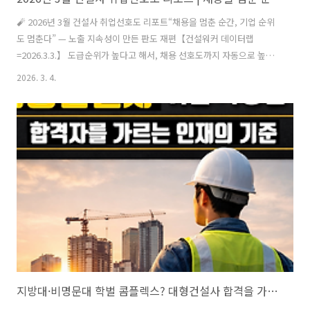
🧨 2026년 3월 건설사 취업선호도 리포트“채용을 멈춘 순간, 기업 순위
도 멈춘다” — 노출 지속성이 만든 판도 재편【건설워커 데이터랩
=2026.3.3.】 도급순위가 높다고 해서, 채용 선호도까지 자동으로 높은
시대는 지났다. 2026년 3월 건설워커 취업인기순위는 하나의 명확한 사
2026. 3. 4.
실을 보여준다.“보이는 기업만 선택받는다.” 이번 달 순위 변화는 단순
등락이 아니다. 이는 ‘채용 노출 전략’과 ‘브랜드 접점 관리’의 결과물이
다.🔝 2026년 3월 종합건설사 취업인기 TOP10(괄호: 2025년 시공능력
평가 순위 · 대표 브랜드)삼성물산 (1위 · 래미안)현대건설 (2위 · 힐스
테이트·디에이치)DL이앤씨 (4위 · e편한세상·아크로)현대엔지니어링
(6위 · 힐스테이트)HDC현대산업개발 (10위 · 아..
지방대·비명문대 학벌 콤플렉스? 대형건설사 합격을 가르는 인재의 기준