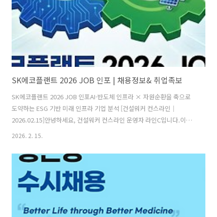
SK에코플랜트 2026 JOB 인포 | 채용정보& 취업족보
SK에코플랜트 2026 JOB 인포AI·반도체 인프라 × 자원순환을 축으로
도약하는 ESG 기반 미래 인프라 기업 분석 [건설워커 컨스라인｜
2026.02.15]안녕하세요, 건설워커 컨스라인 운영자 라인C입니다.이번
콘텐츠에서는 SK에코플랜트의 사업 구조, 채용 포인트, 면접 흐름, 시공
2026. 2. 15.
능력평가 순위까지 취업 준비생 관점에서 핵심만 정리했습니다.1️⃣ 기업
한눈에 보기회사명: 에스케이에코플랜트(주)대표이사: 김영식, 장동현그
룹: SK그룹 계열주요사업: AI 인프라, 반도체·데이터센터, 환경·에너지,
자원순환, 플랜트·인프라매출액: 9조 3,176억 원 (2024년 연결 기준)임
직원 수: 약 3,500명본사: 서울 종로구 율곡로2길 19👉 공식 홈페이지:
https://www.skecoplant.com/ ..