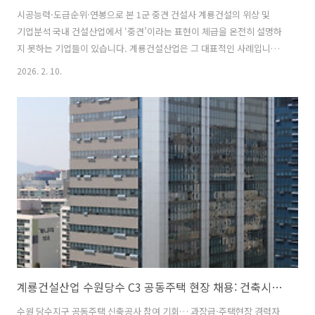
시공능력·도급순위·연봉으로 본 1군 중견 건설사 계룡건설의 위상 및
기업분석 국내 건설산업에서 ‘중견’이라는 표현이 체급을 온전히 설명하
지 못하는 기업들이 있습니다. 계룡건설산업은 그 대표적인 사례입니다.
대전·충청권을 기반으로 성장해 온 계룡건설은 현재 전국 도급순위 15
2026. 2. 10.
위, 연 매출 3조 원대, 전국 단위 수주와 시공 역량을 갖춘 대형사급 중견
건설사로 자리매김했습니다. 본 콘텐츠에서는 계룡건설산업의 기업 위
상, 시공 경쟁력, 브랜드 전략, 조직 안정성을 중심으로 국내 건설업계에
서 계룡건설이 차지하는 위치를 종합적으로 정리합니다. 🏗️ 기업 개요 |
안정성과 연속성을 갖춘 건설 명가 * 회사명: 계룡건설산업㈜ * 설립:
1978년 (합자회사 설립 1970년) * 상장: 코스피 (1996년) * 대표..
계룡건설산업 수원당수 C3 공동주택 현장 채용: 건축시공 공사팀 경력직 모집 (숙소 제공·계약직)
수원 당수지구 공동주택 신축공사 참여 기회… 과장급·주택현장 경력자