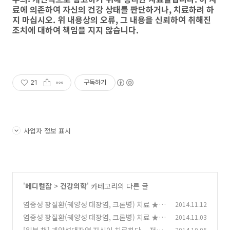
료에 의존하여 자신의 건강 상태를 판단하거나, 치료하려 하
지 마십시오. 위 내용상의 오류, 그 내용을 신뢰하여 취해진
조치에 대하여 책임을 지지 않습니다.
21
구독하기
사업자 정보 표시
'
메디컬잡
>
건강의학
' 카테고리의 다른 글
염증성 장질환(궤양성 대장염, 크론병) 치료 ★
2014.11.12
청대 효능, 부작용
염증성 장질환(궤양성 대장염, 크론병) 치료 ★
2014.11.03
(0)
프로바이오틱스 람노서스균(람노스 캡슐)
[일본 책] 궤양성대장염 자신이 치료하다. - 저자
2014.10.05
(2)