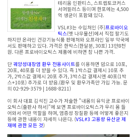
테리움 인판티스, 스트렙토코커스
서머필러스 등이며 한포에는 4,500
억 생균이 포함돼 있다.
VSL#3는 수입처인 (주)
프로바이오
틱스
(옛 나무물산)에서 직접 팔기도
하지만 온라인 건강기능식품 판매처와 오프라인 일부 약국에
서도 판매하고 있다. 가격은 한박스(한달분, 30포) 13만8천
원. 다른 프로바이오틱스 제품에 비하면 참 나쁜 가격.
단
궤양성대장염 환우 전용사이트
를 이용하면 덤으로 10포,
20포, 40포를 더 받을 수 있다. 즉 1박스값 결제시 10포 추
가, 2박스값 결제시 20포 추가, 3박스값 결제시엔 40포(1박
스+10포) 추가로 더 받음.(환우 및 환우가족만 가입 가능. 문
의 02-929-3579 | 1688-8211)
이 회사 대표 김석진 교수가 저술한 "내몸의 유익균 프로바이
오틱스(출판사 하서)"에 보면 프로바이오틱스가 우리 몸 들
어와서 어떤 역할을 하며, 염증성 장질환 등에 어떻게 좋은지
등에 관한 내용이 자세히 나온다. (
VSL#3 고용량 유산균 제
재에 관한 모든 것
)