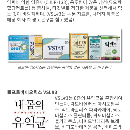
역력이 약한 영유아(CJLP-133), 음주량이 많은 남성(듀오락
혈당컨트롤) 등 증상별, 타깃별로 적당한 제품을 선택해서 먹
는 것이 바람직하다. (VSL#3는 논문 자료를, 나머지 제품은
해당 회사 측 광고문구를 참고했음)
프로바이오틱스는 섭취하는 목적에 맞는 제품을 골라야 한다.
■프로바이오틱스 VSL#3
VSL#3는 8종의 유익균을 혼합하여
만든다. 락토바실러스 아시도필루
스, 락토바실러스 파라카제이, 락토
바실러스 플란타룸, 락토바실러스
불가리쿠스, 비피도박테리움 브레
브, 비피도박테리움 롱검, 비피도박