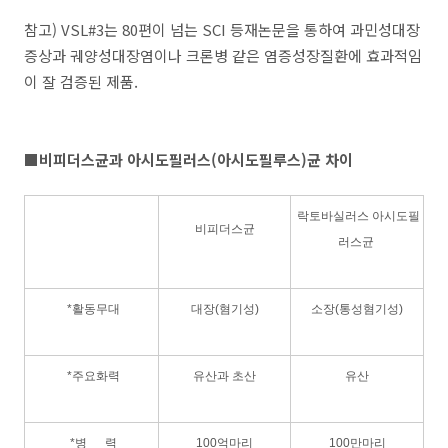
참고) VSL#3는 80편이 넘는 SCI 등재논문을 통하여 과민성대장
증상과 궤양성대장염이나 크론병 같은 염증성장질환에 효과적임
이 잘 검증된 제품.
■비피더스균과 아시도필러스(아시도필루스)균 차이
락토바실러스 아시도필
비피더스균
러스균
*활동무대
대장(혐기성)
소장(통성혐기성)
*주요화력
유산과 초산
유산
*병 력
100억마리
100만마리