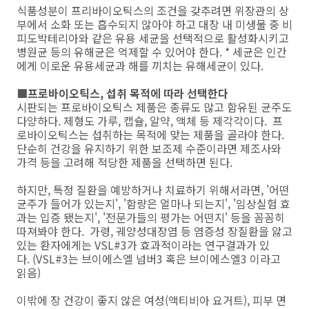
식품성분이 프리바이오틱스의 조건을 갖추려면 위장관의 상
부에서 소화 또는 흡수되지 않아야 하고 대장 내 미생물 중 비
피도박테리아와 같은 유용 세균을 선택적으로 활성화시키고
병원균 등의 유해균은 억제할 수 있어야 한다. * 세균은 인간
에게 이로운 유용세균과 해를 끼치는 유해세균이 있다.
■프로바이오틱스, 섭취 목적에 따라 선택한다
시판되는 프로바이오틱스 제품은 종류도 많고 함유된 균주도
다양하다. 제형도 가루, 캡슐, 알약, 액체 등 제각각이다. 프
로바이오틱스는 섭취하는 목적에 맞는 제품을 골라야 한다.
단순히 건강을 유지하기 위한 보조제 수준이라면 제조사와
가격 등을 고려해 적당한 제품을 선택하면 된다.
하지만, 특정 질환을 예방하거나 치료하기 위해서라면, '어떤
균주가 들어가 있는지', '함량은 얼마나 되는지', '임상실험 효
과는 입증 됐는지', '전문가들의 평가는 어떤지' 등을 꼼꼼히
따져봐야 한다. 가령, 궤양성대장염 등 염증성 장질환을 앓고
있는 환자에게는 VSL#3가 효과적이라는 연구결과가 있
다. (VSL#3는 브이에스엘 넘버3 혹은 브이에스엘3 이라고
읽음)
이밖에 장 건강이 좋지 않은 여성(액티비아 요거트), 피부 면