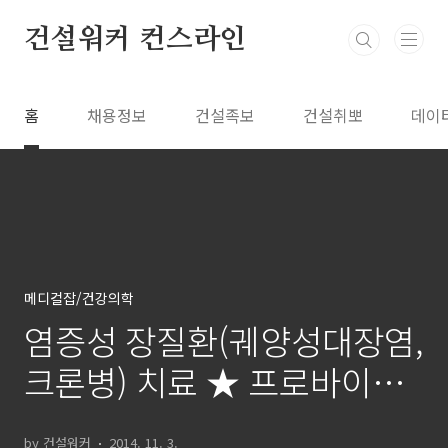
본문 바로가기
건설워커 컨스라인
홈
채용정보
건설족보
건설취뽀
데이
메디컬잡/건강의학
염증성 장질환(궤양성대장염,
크론병) 치료 ★ 프로바이오
틱스(유산균, 유익균) VSL#3,
by 건설워커
2014. 11. 3.