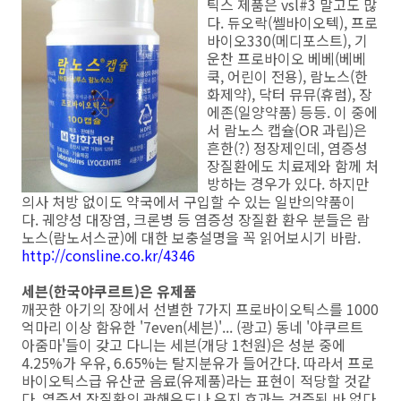
틱스 제품은 vsl#3 말고도 많
다. 듀오락(쎌바이오텍), 프로
바이오330(메디포스트), 기
운찬 프로바이오 베베(베베
쿡, 어린이 전용), 람노스(한
화제약), 닥터 뮤뮤(휴럼), 장
에존(일양약품) 등등. 이 중에
서 람노스 캡슐(OR 과립)은
흔한(?) 정장제인데, 염증성
장질환에도 치료제와 함께 처
방하는 경우가 있다. 하지만
의사 처방 없이도 약국에서 구입할 수 있는 일반의약품이
다. 궤양성 대장염, 크론병 등 염증성 장질환 환우 분들은 람
노스(람노서스균)에 대한 보충설명을 꼭 읽어보시기 바람.
http://consline.co.kr/4346
세븐(한국야쿠르트)은 유제품
깨끗한 아기의 장에서 선별한 7가지 프로바이오틱스를 1000
억마리 이상 함유한 '7even(세븐)'... (광고) 동네 '야쿠르트
아줌마'들이 갖고 다니는 세븐(개당 1천원)은 성분 중에
4.25%가 우유, 6.65%는 탈지분유가 들어간다. 따라서 프로
바이오틱스급 유산균 음료(유제품)라는 표현이 적당할 것같
다. 염증성 장질환의 관해유도나 유지 효과는 검증된 바 없다.