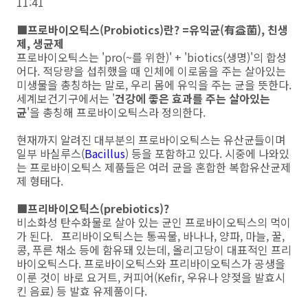
11:41
■프로바이오틱스(Probiotics)란? =유익균(有益菌), 친생
제, 생균제
프로바이오틱스는 'pro(~를 위한)' + 'biotics(생명)'의 합성
어다. 적당량을 섭취했을 때 인체에 이로움을 주는 살아있는
미생물을 총칭하는 말로, 우리 몸에 유익을 주는 균을 뜻한다.
세계보건기구에서는 '
건강에 좋은 효과를 주는 살아있는
균
'을 총칭해 프로바이오틱스라 정의한다.
현재까지 알려진 대부분의 프로바이오틱스는 유산균들이며
일부 바실루스(
Bacillus
) 등을 포함하고 있다. 시중에 나와있
는 프로바이오틱스 제품들은 여러 균을 혼합한 복합유산균제
제 형태다.
■프리바이오틱스(prebiotics)?
비소화성 탄수화물로 살아 있는 균인 프로바이오틱스의 먹이
가 된다. 프리바이오틱스는 통곡물, 바나나, 양파, 마늘, 꿀,
콩, 푸른 채소 등에 함유돼 있는데, 올리고당이 대표적인 프리
바이오틱스다. 프로바이오틱스와 프리바이오틱스가 공생을
이룬 것이 바로 요거트, 커피어(Kefir, 우유나 양젖을 발효시
킨 음료) 등 발효 유제품이다.