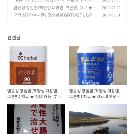
니시모토 신지
염증성 장질환(궤양성 대장염, 크론병) 치료 ★
2014.09.02
(0)
감기약 처방시 주의할 점
[간질환] 간수치란? 정상범위 GOT(AST), GPT
2014.08.31
(4)
(ALT), 감마GT, 빌리루빈(길버트증후군)
(0)
관련글
염증성 장질환(궤양성 대장염,
염증성 장질환(궤양성 대장염,
크론병) 치료 ★ 청대 효능, 부작
크론병) 치료 ★ 프로바이오틱
용
스 람노서스균(람노스 캡슐)