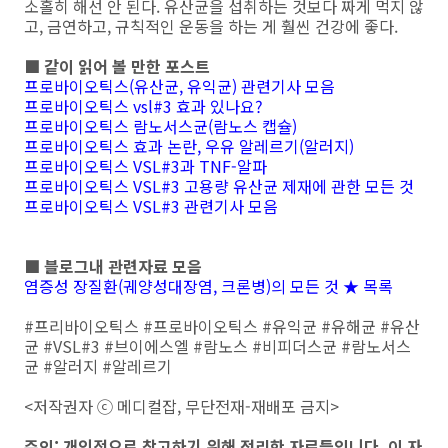
소홀히 해선 안 된다. 유산균을 섭취하는 것보다 짜게 먹지 않
고, 금연하고, 규칙적인 운동을 하는 게 훨씬 건강에 좋다.
■ 같이 읽어 볼 만한 포스트
프로바이오틱스(유산균, 유익균) 관련기사 모음
프로바이오틱스 vsl#3 효과 있나요?
프로바이오틱스 람노서스균(람노스 캡슐)
프로바이오틱스 효과 논란, 우유 알레르기(알러지)
프로바이오틱스 VSL#3과 TNF-알파
프로바이오틱스 VSL#3 고용량 유산균 제재에 관한 모든 것
프로바이오틱스 VSL#3 관련기사 모음
■ 블로그내 관련자료 모음
염증성 장질환(궤양성대장염, 크론병)의 모든 것 ★ 목록
#프리바이오틱스 #프로바이오틱스 #유익균 #유해균 #유산
균 #VSL#3 #브이에스엘 #람노스 #비피더스균 #람노서스
균 #알러지 #알레르기
<저작권자 ⓒ 메디컬잡, 무단전재-재배포 금지>
주의: 개인적으로 참고하기 위해 정리한 자료들입니다. 이 자