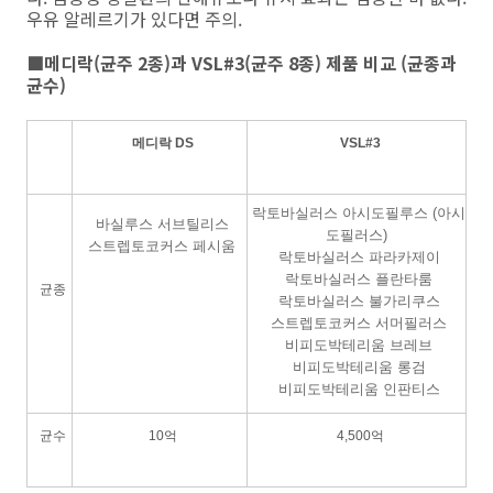
우유 알레르기가 있다면 주의.
■메디락(균주 2종)과 VSL#3(균주 8종) 제품 비교 (균종과
균수)
메디락 DS
VSL#3
락토바실러스 아시도필루스 (아시
바실루스 서브틸리스
도필러스)
스트렙토코커스 페시움
락토바실러스 파라카제이
락토바실러스 플란타룸
균종
락토바실러스 불가리쿠스
스트렙토코커스 서머필러스
비피도박테리움 브레브
비피도박테리움 롱검
비피도박테리움 인판티스
균수
10억
4,500억